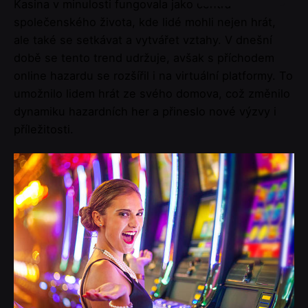
Kasina v minulosti fungovala jako centra
společenského života, kde lidé mohli nejen hrát,
ale také se setkávat a vytvářet vztahy. V dnešní
době se tento trend udržuje, avšak s příchodem
online hazardu se rozšířil i na virtuální platformy. To
umožnilo lidem hrát ze svého domova, což změnilo
dynamiku hazardních her a přineslo nové výzvy i
příležitosti.