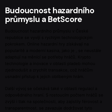
Budoucnost hazardního
průmyslu a BetScore
Budoucnost hazardního průmyslu v České
republice se vyvíjí s rychlým technologickým
pokrokem. Online hazardní hry získávají na
popularitě a moderní kasina, jako je , se neustále
adaptují na měnící se potřeby hráčů. Krypto
technologie a inovace v oblasti pladeb mohou
zjednodušit a zrychlit transakce, což hráčům
usnadní přístup k jejich oblíbeným hrám.
Další vývoj se očekává také v oblasti regulací a
odpovědného hraní. S rostoucím počtem hráčů se
zvýší i tlak na společnosti, aby zajistily férovost a
transparentnost. se zavazuje dodržovat tyto