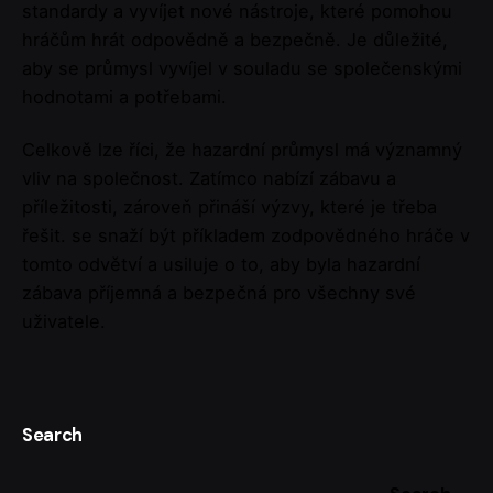
standardy a vyvíjet nové nástroje, které pomohou
hráčům hrát odpovědně a bezpečně. Je důležité,
aby se průmysl vyvíjel v souladu se společenskými
hodnotami a potřebami.
Celkově lze říci, že hazardní průmysl má významný
vliv na společnost. Zatímco nabízí zábavu a
příležitosti, zároveň přináší výzvy, které je třeba
řešit. se snaží být příkladem zodpovědného hráče v
tomto odvětví a usiluje o to, aby byla hazardní
zábava příjemná a bezpečná pro všechny své
uživatele.
Search