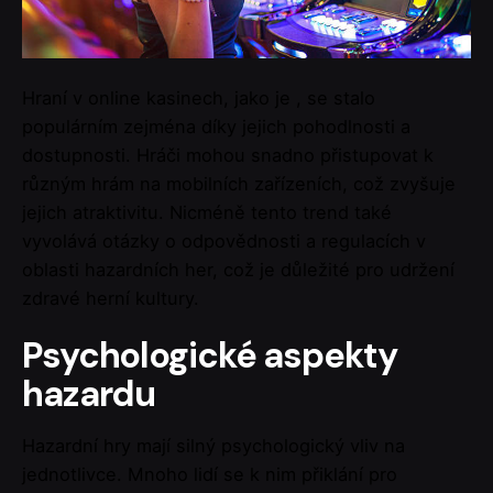
Hraní v online kasinech, jako je , se stalo
populárním zejména díky jejich pohodlnosti a
dostupnosti. Hráči mohou snadno přistupovat k
různým hrám na mobilních zařízeních, což zvyšuje
jejich atraktivitu. Nicméně tento trend také
vyvolává otázky o odpovědnosti a regulacích v
oblasti hazardních her, což je důležité pro udržení
zdravé herní kultury.
Psychologické aspekty
hazardu
Hazardní hry mají silný psychologický vliv na
jednotlivce. Mnoho lidí se k nim přiklání pro