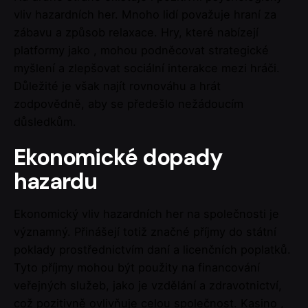
vliv hazardních her. Mnoho lidí považuje hraní za
zábavu a způsob relaxace. Hry, které nabízejí
platformy jako , mohou podněcovat strategické
myšlení a zlepšovat sociální interakce mezi hráči.
Důležité je však najít rovnováhu a hrát
zodpovědně, aby se předešlo nežádoucím
důsledkům.
Ekonomické dopady
hazardu
Ekonomický vliv hazardních her na společnosti je
významný. Přinášejí totiž značné příjmy do státní
poklady prostřednictvím daní a licenčních poplatků.
Tyto příjmy mohou být použity na financování
veřejných služeb, jako je vzdělání a zdravotnictví,
což pozitivně ovlivňuje celou společnost. Kasino ,