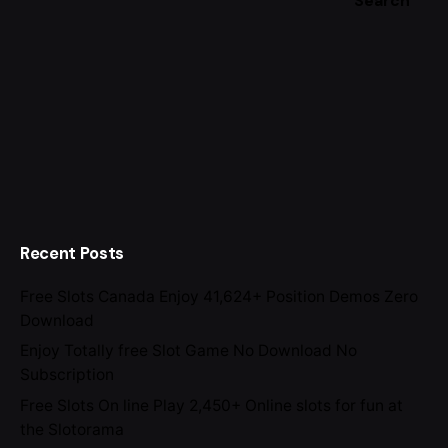
Search
Recent Posts
Free Slots Canada Enjoy 41,624+ Position Demos Zero
Download
Enjoy Totally free Slot Game No Download No
Subscription
Free Slots On line Play 2,450+ Online slots for fun at
the Slotorama