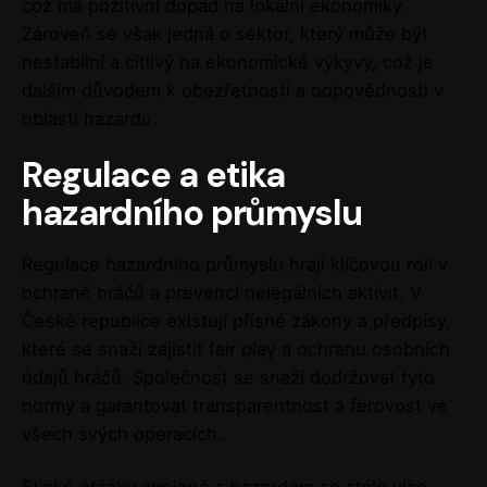
což má pozitivní dopad na lokální ekonomiky.
Zároveň se však jedná o sektor, který může být
nestabilní a citlivý na ekonomické výkyvy, což je
dalším důvodem k obezřetnosti a odpovědnosti v
oblasti hazardu.
Regulace a etika
hazardního průmyslu
Regulace hazardního průmyslu hrají klíčovou roli v
ochraně hráčů a prevenci nelegálních aktivit. V
České republice existují přísné zákony a předpisy,
které se snaží zajistit fair play a ochranu osobních
údajů hráčů. Společnost se snaží dodržovat tyto
normy a garantovat transparentnost a férovost ve
všech svých operacích.
Etické otázky spojené s hazardem se stále více