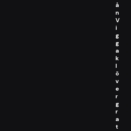
å
n
V
i
g
g
a
k
l
ö
v
e
r
g
r
a
t