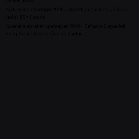
Nätcasino i Sverige 2026 » Samtliga casinon gällande
nätet 80+ listade
Svenska språket spelsajter 2026- Befästa & speciell
kungen svenska språke spelsidor