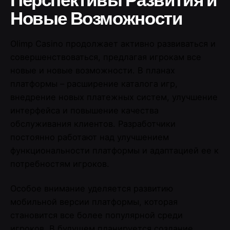
Перспективы Развития и
Новые Возможности
Olimp Casino продолжает активно развиваться и
совершенствоваться, предлагая игрокам все
новые и новые возможности. В планах
платформы – расширение каталога игр,
внедрение новых платежных систем, улучшение
интерфейса и повышение качества
обслуживания клиентов. Разработчики
постоянно работают над улучшением
функциональности платформы и адаптацией ее к
потребностям игроков.
Особое внимание уделяется развитию
мобильной версии платформы, которая
становится все более популярной среди
игроков. В будущем планируется создание