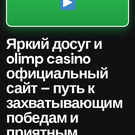
Яркий досуг и
olimp casino
официальный
сайт – путь к
захватывающим
победам и
приятным