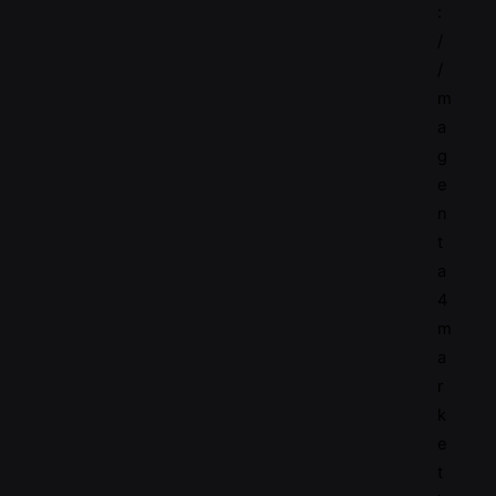
:
/
/
m
a
g
e
n
t
a
4
m
a
r
k
e
t