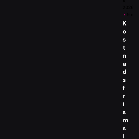
9,
2026
9 min
K
o
s
t
n
a
d
s
f
r
i
s
m
s
l