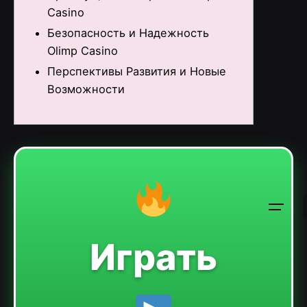
Casino
Безопасность и Надежность
Olimp Casino
Перспективы Развития и Новые
Возможности
Играть