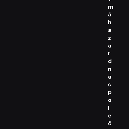
m
á
h
a
z
a
r
d
n
a
s
p
o
l
e
č