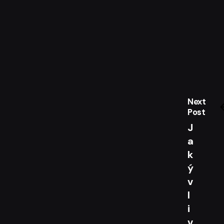
Next
Post
J
a
k
ý
v
l
i
v