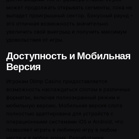
может продолжать открывать сегменты, пока не
выпадет проигрышный сектор. Бонусный раунд –
это отличная возможность значительно
увеличить свой выигрыш и получить максимум
удовольствия от игры.
Доступность и Мобильная
Версия
Игрокам Olimp Casino предоставляется
возможность наслаждаться слотом в различных
форматах, включая полноэкранный режим и
мобильную версию. Мобильная версия слота
полностью адаптирована для устройств с
операционными системами iOS и Android, что
позволяет играть в любимую игру в любом
месте и в любое время. Разработчики