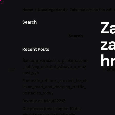
Skip
to
Home
Uncategorized
Zahranin casino top zahr
content
Za
Search
Search
za
Recent Posts
h
Šance_a_vzrušení_s_plinko_casino
_nabízejí_unikátní_zábavu_a_mož
Home
nost_vyh
Fantastic_reflexes_needed_for_ch
icken_road_and_dodging_traffic_
obstacles_today
favorite article 422217
Qui presso trovi la apice 10 dei
giochi popolari articoli dalle