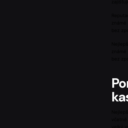
zajišťu
Reputač
známé s
bez zpo
Nejlepš
známé s
bez zpo
Po
ka
Nejlepš
včetně 
velký v