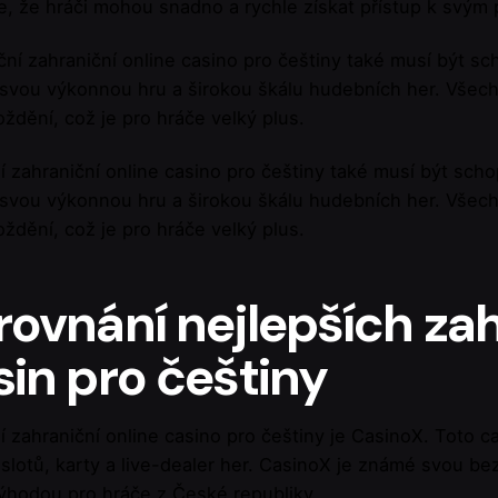
je, že hráči mohou snadno a rychle získat přístup k svým
ní zahraniční online casino pro češtiny také musí být s
vou výkonnou hru a širokou škálu hudebních her. Všech
ždění, což je pro hráče velký plus.
í zahraniční online casino pro češtiny také musí být sc
vou výkonnou hru a širokou škálu hudebních her. Všech
ždění, což je pro hráče velký plus.
rovnání nejlepších zah
sin pro češtiny
í zahraniční online casino pro češtiny je CasinoX. Toto c
slotů, karty a live-dealer her. CasinoX je známé svou be
ýhodou pro hráče z České republiky.