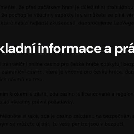
eňte, že před začátkem hraní je důležité si prohlédnout
e, že pochopíte všechny aspekty hry a můžete se plně vě
 které nabízí nejlepší zkušenosti, doporučujeme LeoVega
kladní informace a pr
í zahraniční online casino pro české hráče poskytují be
 zahraniční casino, které je vhodné pro české hráče, do
ích návrhů na trhu.
ním krokem je zjistit, zda casino je licencované a regulov
platí všechny právní požadavky.
hlédněte si také, zda je casino založeno na bezpečném 
rým se můžete ujistit, že vaše peníze jsou v bezpečí.