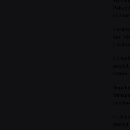
Pro češ
Pokud h
je znám
CasinoX
her. V
CasinoX
Nejlepš
poskytu
mohou r
Reputač
transpa
snadno
Nejlepš
poskytu