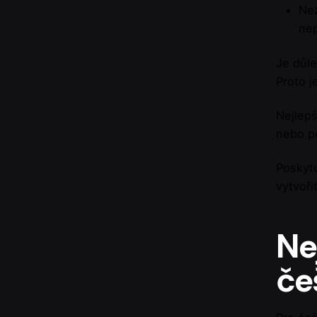
Nez
nep
Je důle
Proto j
Nejlepš
nebo po
Poskytu
vytvoři
Ne
če