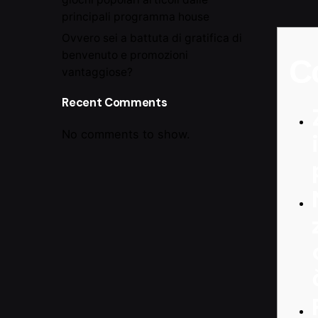
principali programma house
Ovvero sei a battuta di gratifica di
benvenuto e promozioni
С
vantaggiose?
Recent Comments
No comments to show.