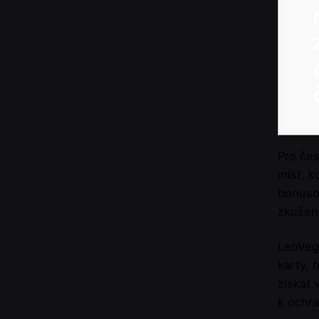
Pro čes
míst, k
bonusov
zkušeno
LeoVeg
karty, 
získat 
k ochra