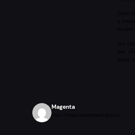
Další z
a inter
novým a
Pro češ
her, vč
platů, 
Magenta
https://magenta4marketing.com/