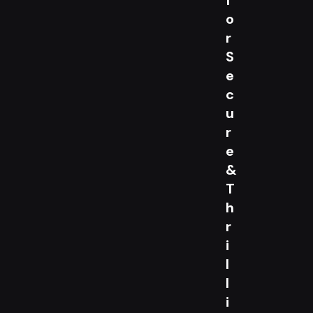
o
r
S
e
c
u
r
e
&
T
h
r
i
l
l
i