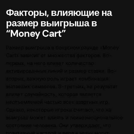
Факторы, влияющие на
размер выигрыша в
“Money Cart”
Размер выигрыша в бонусном раунде «Money
Cart» зависит от множества факторов. Во-
первых, на него влияет количество
активированных линий и размер ставки. Во-
вторых, важную роль играет комбинация
выпавших символов. В-третьих, на результат
влияет случайность, которая является
неотъемлемой частью всех азартных игр.
Однако, некоторые игроки считают, что на
выигрыш может влиять и психоэмоциональное
состояние человека. Они утверждают, что
позитивный настрой и вера в удачу могут