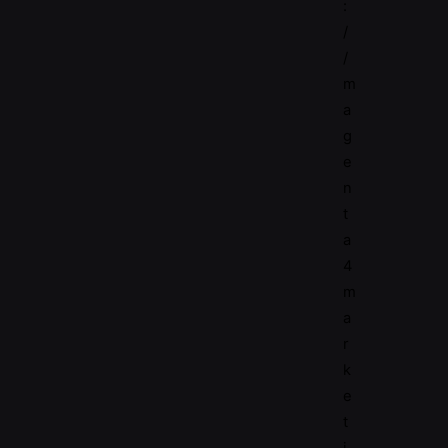
:
/
/
m
a
g
e
n
t
a
4
m
a
r
k
e
t