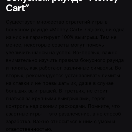
Cart”
Существует множество стратегий игры в
бонусном раунде «Money Cart». Однако, ни одна
из них не гарантирует 100% выигрыш. Тем не
менее, некоторые советы могут помочь
увеличить шансы на успех. Во-первых, важно
внимательно изучить правила бонусного раунда
и понять, как работают различные символы. Во-
вторых, рекомендуется устанавливать лимиты
на ставки и не превышать их, даже в случае
больших выигрышей. В-третьих, не стоит
гнаться за крупными выигрышами, теряя
контроль над своими расходами. Помните, что
азартные игры — это развлечение, а не способ
заработка. Важно относиться к ним с умом и
ответственностью.