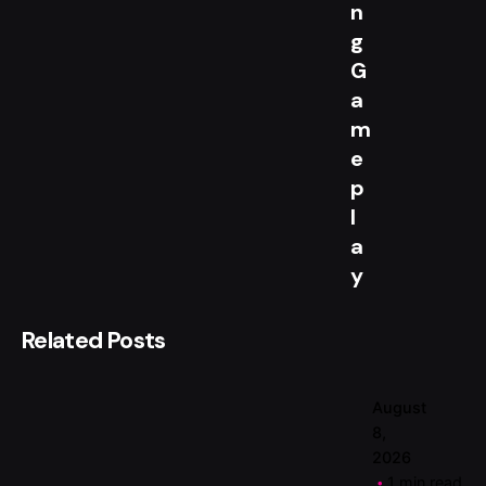
n
Posted
g
by
Magent
G
a
m
e
p
l
a
y
Related Posts
August
8,
2026
1 min read