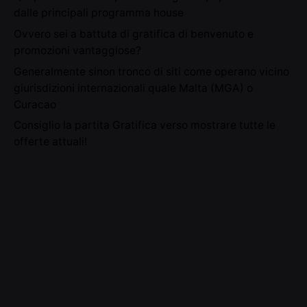
dalle principali programma house
Ovvero sei a battuta di gratifica di benvenuto e
promozioni vantaggiose?
Generalmente sinon tronco di siti come operano vicino
giurisdizioni internazionali quale Malta (MGA) o
Curacao
Consiglio la partita Gratifica verso mostrare tutte le
offerte attuali!