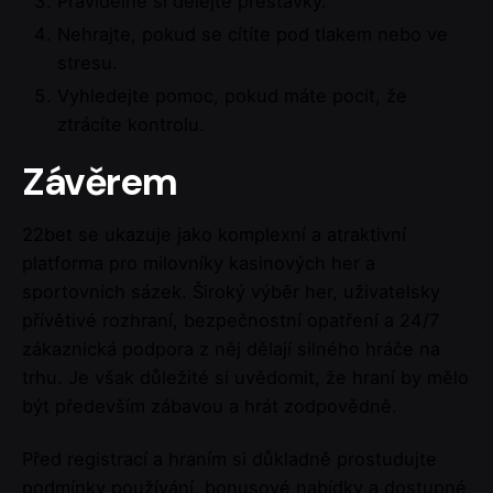
Pravidelně si dělejte přestávky.
Nehrajte, pokud se cítíte pod tlakem nebo ve
stresu.
Vyhledejte pomoc, pokud máte pocit, že
ztrácíte kontrolu.
Závěrem
22bet se ukazuje jako komplexní a atraktivní
platforma pro milovníky kasinových her a
sportovních sázek. Široký výběr her, uživatelsky
přívětivé rozhraní, bezpečnostní opatření a 24/7
zákaznická podpora z něj dělají silného hráče na
trhu. Je však důležité si uvědomit, že hraní by mělo
být především zábavou a hrát zodpovědně.
Před registrací a hraním si důkladně prostudujte
podmínky používání, bonusové nabídky a dostupné