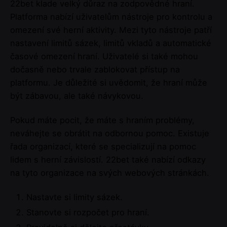
22bet klade velký důraz na zodpovědné hraní.
Platforma nabízí uživatelům nástroje pro kontrolu a
omezení své herní aktivity. Mezi tyto nástroje patří
nastavení limitů sázek, limitů vkladů a automatické
časové omezení hraní. Uživatelé si také mohou
dočasně nebo trvale zablokovat přístup na
platformu. Je důležité si uvědomit, že hraní může
být zábavou, ale také návykovou.
Pokud máte pocit, že máte s hraním problémy,
neváhejte se obrátit na odbornou pomoc. Existuje
řada organizací, které se specializují na pomoc
lidem s herní závislostí. 22bet také nabízí odkazy
na tyto organizace na svých webových stránkách.
Nastavte si limity sázek.
Stanovte si rozpočet pro hraní.