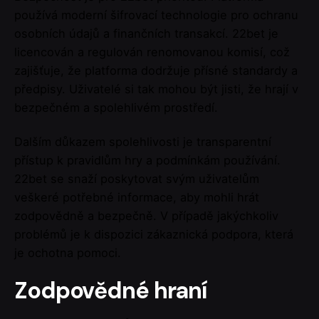
používá moderní šifrovací technologie pro ochranu
osobních údajů a finančních transakcí. 22bet je
licencován a regulován renomovanou komisí, což
zajišťuje, že platforma dodržuje přísné standardy a
předpisy. Uživatelé si tak mohou být jisti, že hrají v
bezpečném a spolehlivém prostředí.
Dalším důkazem spolehlivosti je transparentní
přístup k pravidlům hry a podmínkám používání.
22bet se snaží poskytovat svým uživatelům
veškeré potřebné informace, aby mohli hrát
zodpovědně a bezpečně. V případě jakýchkoliv
problémů je k dispozici zákaznická podpora, která
je ochotna pomoci.
Zodpovědné hraní