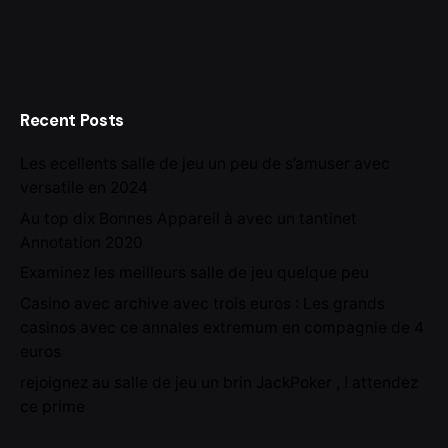
Recent Posts
Les ecellents salle de jeu un peu de s’amuser avec
versatile en 2024
Au top dix Bonnes Appareil à avec un tantinet
Annotation 2020
Examinez les meilleurs salle de jeu quelque peu
Casino avec archive avec trois euros : Les grands
casinos avec ce annales extremum en compagnie de 4
euros
rejoignez au salle de jeu un brin JackPoker , ! attendez
ce prime