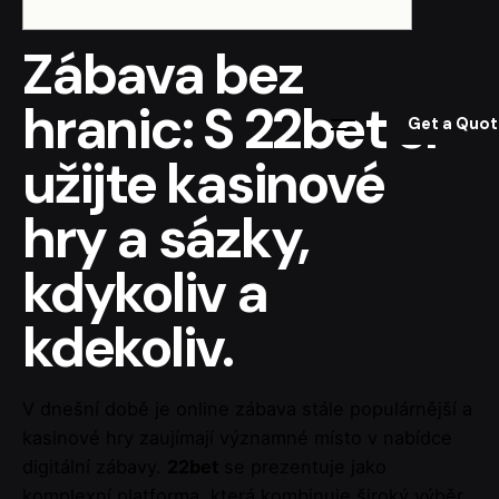
Zábava bez
hranic: S 22bet si
Get a Quot
užijte kasinové
hry a sázky,
kdykoliv a
kdekoliv.
V dnešní době je online zábava stále populárnější a
kasinové hry zaujímají významné místo v nabídce
digitální zábavy.
22bet
se prezentuje jako
komplexní platforma, která kombinuje široký výběr