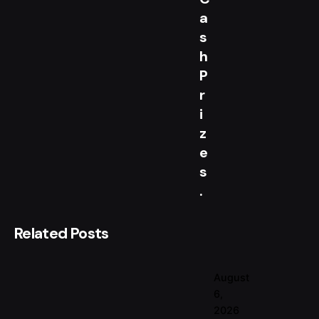
a
s
Posted
h
by
P
Magenta
r
i
z
e
s
.
Related Posts
August
6,
2026