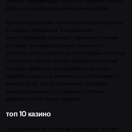
ошибок. Верификация аккаунта –
казино онлайн
играть
стандартная практика в индустрии.
Условия программы лояльности индивидуальны
у каждого оператора. Встречаются
многоуровневые системы с промежуточными
этапами. Чем выше уровень лояльности
клиента, тем он ценнее для платформы. Поэтому
на старших рангах обычно выдаются крупные
награды. Вейджер устанавливается, чтобы
недобросовестные клиенты не могли вывести
бонусы сразу после получения. Прогресс
отыгрыша можно отслеживать в Личном
кабинете или в промо разделе.
топ 10 казино
Продвижение по статусам происходит за счет