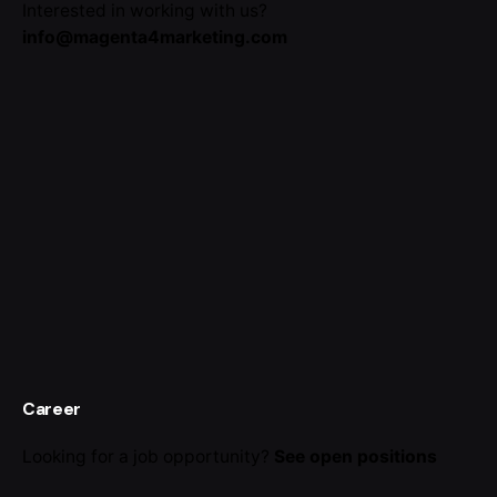
Interested in working with us?
info@magenta4marketing.com
Career
Looking for a job opportunity?
See open positions