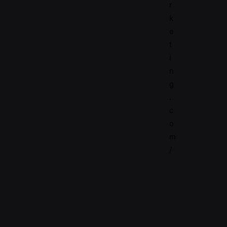
r
k
e
t
i
n
g
.
c
o
m
/