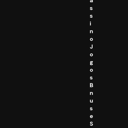
a
s
s
i
n
o
J
o
g
o
s
B
n
u
s
e
S