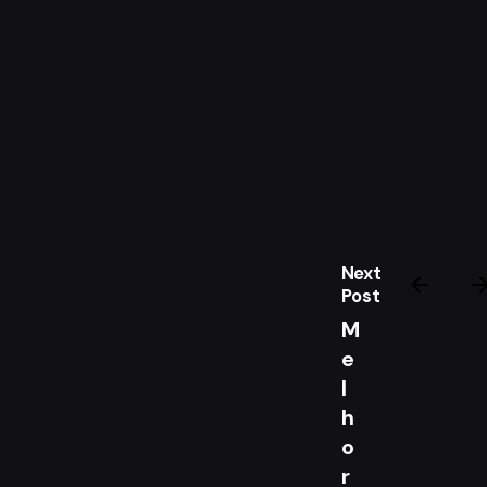
Next
Post
M
e
l
h
o
r