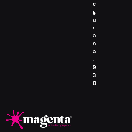
e
g
u
r
a
n
a
.
9
3
0