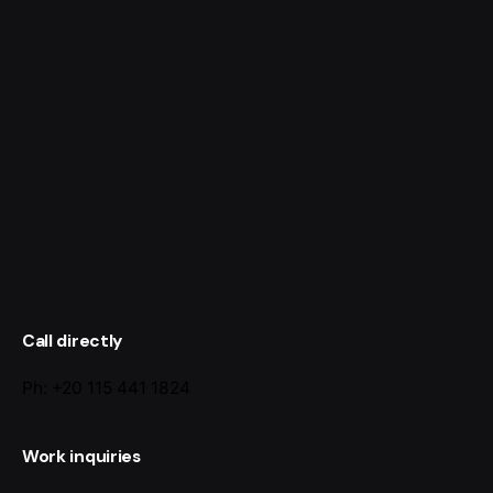
Call directly
Ph: +20 115 441 1824
Work inquiries