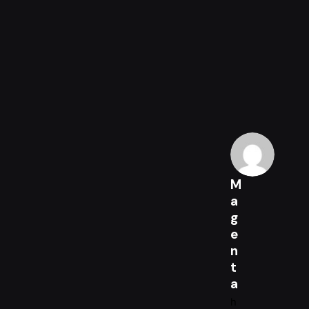
M
a
g
e
n
t
a
h