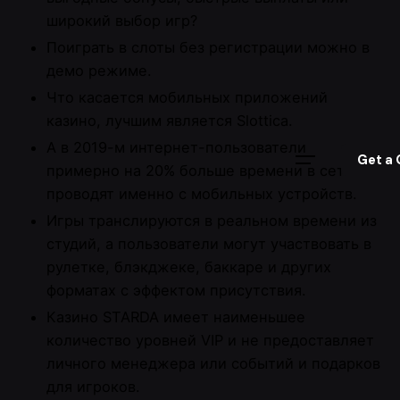
широкий выбор игр?
Поиграть в слоты без регистрации можно в
демо режиме.
Что касается мобильных приложений
казино, лучшим является Slottica.
А в 2019-м интернет-пользователи
Get a
примерно на 20% больше времени в сети
проводят именно с мобильных устройств.
Игры транслируются в реальном времени из
студий, а пользователи могут участвовать в
рулетке, блэкджеке, баккаре и других
форматах с эффектом присутствия.
Казино STARDA имеет наименьшее
количество уровней VIP и не предоставляет
личного менеджера или событий и подарков
для игроков.