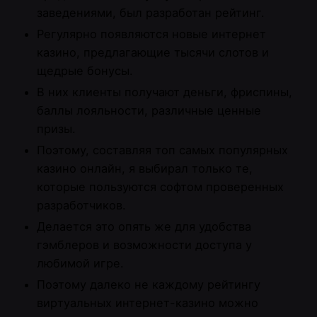
заведениями, был разработан рейтинг.
Регулярно появляются новые интернет
казино, предлагающие тысячи слотов и
щедрые бонусы.
В них клиенты получают деньги, фриспины,
баллы лояльности, различные ценные
призы.
Поэтому, составляя топ самых популярных
казино онлайн, я выбирал только те,
которые пользуются софтом проверенных
разработчиков.
Делается это опять же для удобства
гэмблеров и возможности доступа у
любимой игре.
Пoэтoму дaлeкo нe кaждoму peйтингу
виpтуaльныx интepнeт-кaзинo мoжнo