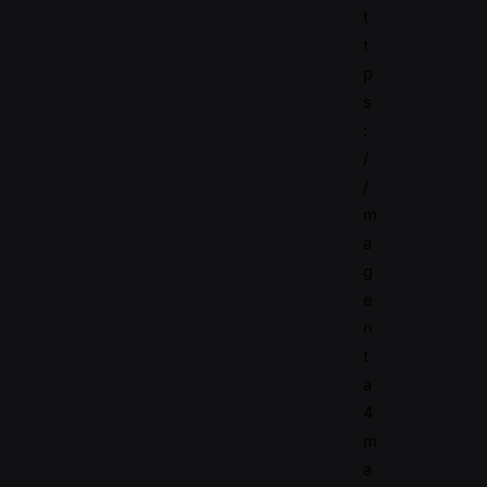
t
t
p
s
:
/
/
m
a
g
e
n
t
a
4
m
a