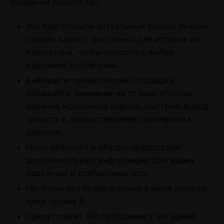
создан не просто так.
Мы подготовили актуальный список лучших
онлайн казино, доступных для игроков из
Казахстана, чтобы упростить выбор
надежной платформы.
Выбирая игорную онлайн площадку,
обращайте внимание на отзывы игроков,
наличие мобильной версии, быстрый вывод
средств и предоставление сертификата
доверия.
Наши рейтинги и обзоры предоставят
дополнительную информацию для ваших
надежных и прибыльных игр.
Но чтобы его создать лично у меня ушло не
одна тысяча $.
Присутствует VIP-программа с четырьмя