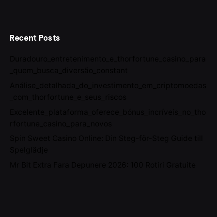
Recent Posts
Duradouro_entretenimento_e_thorfortune_casino_para
_quem_busca_diversão_constant
Análise_detalhada_do_investimento_em_criptomoedas
_com_thorfortune_e_seus_riscos
Excelente_plataforma_oferece_bónus_incríveis_no_tho
rfortune_casino_para_novos
Spin Sweet Casino Online: Din Steg-för-Steg Guide till
Spelglädje
Mr Bit Extra Fara Depunere 2026: 100 Rotiri Gratuite