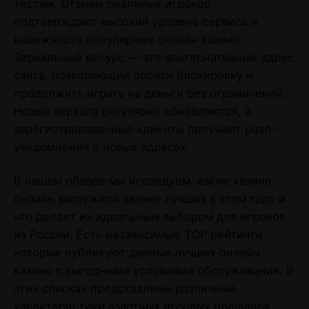
тестам. Отзывы реальных игроков
подтверждают высокий уровень сервиса и
надежность популярных онлайн казино.
Зеркальный ресурс — это альтернативный адрес
сайта, позволяющий обойти блокировку и
продолжить играть на деньги без ограничений.
Новые зеркала регулярно обновляются, а
зарегистрированные клиенты получают push-
уведомления о новых адресах.
В нашем обзоре мы исследуем, какие казино
онлайн заслужили звание лучших в этом году и
что делает их идеальным выбором для игроков
из России. Есть независимые TOP рейтинги,
которые публикуют данные лучших онлайн
казино с выгодными условиями обслуживания. В
этих списках представлены различные
характеристики азартных игровых площадок,