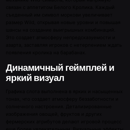
связан с аппетитом Белого Кролика. Каждый
съеденный им символ моркови увеличивает
размер Wild, открывая новые уровни и повышая
шансы на создание выигрышных комбинаций.
Это создает атмосферу непредсказуемости и
азарта, заставляя игроков с нетерпением ждать
появления кролика на барабанах.
Динамичный геймплей и
яркий визуал
Графика слота выполнена в ярких и насыщенных
тонах, что создает атмосферу беззаботности и
солнечного настроения. Детализированные
изображения овощей, фруктов и других
фермерских атрибутов делают игровой процесс
еще более увлекательным. Визуальные эффекты