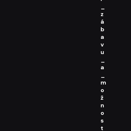
_
z
á
b
a
v
u
_
a
_
m
o
ž
n
o
s
t