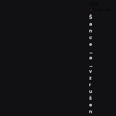
2026
11 min read
Š
a
n
c
e
_
a
_
v
z
r
u
š
e
n