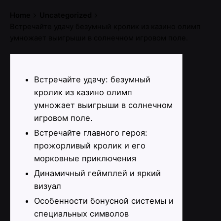
Skip
Home
Uncategorized
to
Встречайте удачу безумный кролик из казино олимп
content
умножает выигрыши в солнечном игровом поле.
Встречайте удачу: безумный
кролик из казино олимп
умножает выигрыши в солнечном
игровом поле.
Встречайте главного героя:
прожорливый кролик и его
морковные приключения
Динамичный геймплей и яркий
визуал
Особенности бонусной системы и
специальных символов