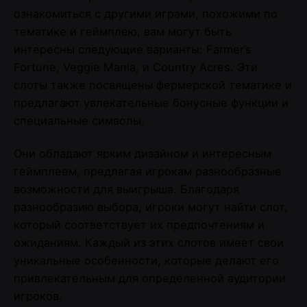
ознакомиться с другими играми, похожими по
тематике и геймплею, вам могут быть
интересны следующие варианты: Farmer’s
Fortune, Veggie Mania, и Country Acres. Эти
слоты также посвящены фермерской тематике и
предлагают увлекательные бонусные функции и
специальные символы.
Они обладают ярким дизайном и интересным
геймплеем, предлагая игрокам разнообразные
возможности для выигрыша. Благодаря
разнообразию выбора, игроки могут найти слот,
который соответствует их предпочтениям и
ожиданиям. Каждый из этих слотов имеет свои
уникальные особенности, которые делают его
привлекательным для определенной аудитории
игроков.