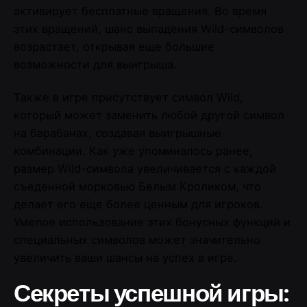
активирует бесплатные вращения. Во время
этих вращений, шанс выпадения Wild-символов
возрастает, открывая еще большие
возможности для выигрыша.
Также в игре присутствует символ Wild,
который может заменить любой другой символ
на барабанах, создавая выигрышные
комбинации. Как уже упоминалось ранее,
размер Wild-символа увеличивается с каждой
съеденной морковью Белым Кроликом, что
делает его еще более ценным для игроков.
Умелое использование этих бонусных функций и
специальных символов может значительно
увеличить ваши шансы на успех в игре.
Секреты успешной игры: