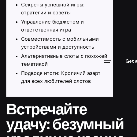
Секреты успешной игры:
стратегии и советы
Управление бюджетом и
ответственная игра
Совместимость с мобильными
устройствами и доступность
Альтернативные слоты с похожей
Get 
тематикой
Подводя итоги: Кроличий азарт
для всех любителей слотов
Встречайте
удачу: безумный