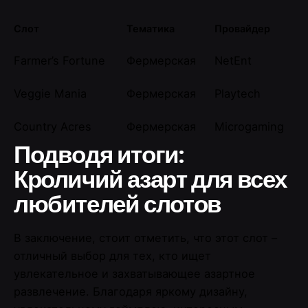
Слот
Тематика
Провайдер
Farmer’s Fortune
Фермерская
NetEnt
Veggie Mania
Фермерская
Playtech
Country Acres
Фермерская
Microgaming
Подводя итоги:
Кроличий азарт для всех
любителей слотов
В заключение, стоит отметить, что этот слот –
отличный выбор для тех, кто ищет
увлекательное и захватывающее азартное
развлечение. Благодаря яркому дизайну,