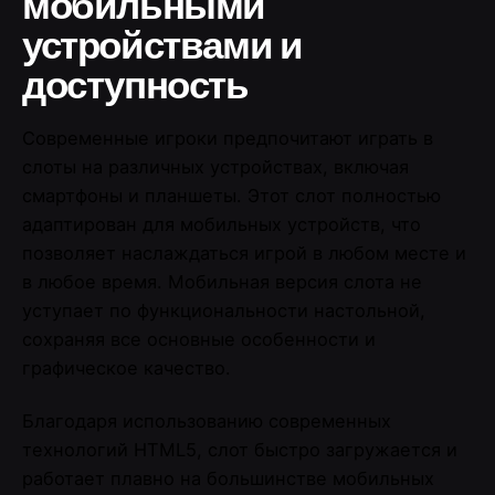
мобильными
устройствами и
доступность
Современные игроки предпочитают играть в
слоты на различных устройствах, включая
смартфоны и планшеты. Этот слот полностью
адаптирован для мобильных устройств, что
позволяет наслаждаться игрой в любом месте и
в любое время. Мобильная версия слота не
уступает по функциональности настольной,
сохраняя все основные особенности и
графическое качество.
Благодаря использованию современных
технологий HTML5, слот быстро загружается и
работает плавно на большинстве мобильных