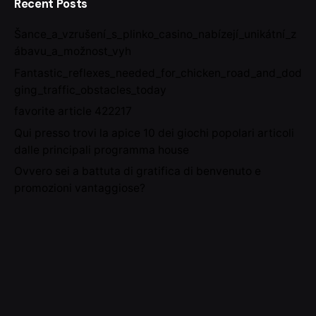
Recent Posts
Šance_a_vzrušení_s_plinko_casino_nabízejí_unikátní_z
ábavu_a_možnost_vyh
Fantastic_reflexes_needed_for_chicken_road_and_dod
ging_traffic_obstacles_today
favorite article 422217
Qui presso trovi la apice 10 dei giochi popolari articoli
dalle principali programma house
Ovvero sei a battuta di gratifica di benvenuto e
promozioni vantaggiose?