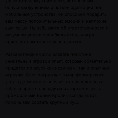
увлекательному геймплею, интересным
бонусным функциям и четкой адаптации под
мобильные устройства, он способен подарить
вам массу положительных эмоций и неплохие
выигрыши. Не забывайте об ответственности и
разумном управлении бюджетом, и игра
принесет вам только удовольствие.
Разработчики смогли создать поистине
уникальный игровой опыт, который обязательно
придется по вкусу как новичкам, так и опытным
игрокам. Слот погружает в мир фермерского
уюта, где можно отвлечься от повседневных
забот и просто насладиться азартом игры, а
прожорливый Белый Кролик всегда готов
помочь вам сорвать крупный куш.