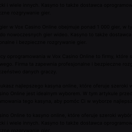
cki i wiele innych. Kasyno to także dostawca oprogramow
zne rozgrywanie gier.
gier w Vox Casino Online obejmuje ponad 1 000 gier, w t
 do nowoczesnych gier wideo. Kasyno to także dostawca
onalne i bezpieczne rozgrywanie gier.
y oprogramowania w Vox Casino Online to firmy, które s
ego. Firma ta zapewnia profesjonalne i bezpieczne rozg
czeństwo danych graczy.
zukasz najlepszego kasyna online, które oferuje szeroki 
ino Online jest idealnym wyborem. W tym artykule prze
amowania tego kasyna, aby pomóc Ci w wyborze najlepsz
ino Online to kasyno online, które oferuje szeroki wybór 
cki i wiele innych. Kasyno to także dostawca oprogramow
zne rozgrywanie gier.