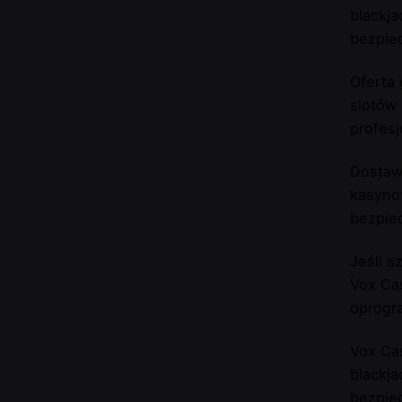
blackja
bezpiec
Oferta 
slotów
profesj
Dostawc
kasynow
bezpie
Jeśli s
Vox Cas
oprogr
Vox Cas
blackja
bezpiec