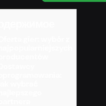
одержимое
Oferta gier: wybór z
najpopularniejszych
producentów
Dostawcy
oprogramowania:
jak wybrać
najlepszego
partnera