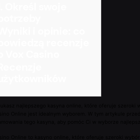
1. Określ swoje
potrzeby
Wyniki i opinie: co
powiedzą recenzje
o Vox Casino
Recenzje
użytkowników
zukasz najlepszego kasyna online, które oferuje szeroki 
ino Online jest idealnym wyborem. W tym artykule prze
amowania tego kasyna, aby pomóc Ci w wyborze najlepsz
ino Online to kasyno online, które oferuje szeroki wybór 