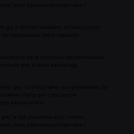
ania, które zapewnia profesjonalne i
ym gry z różnymi tematami, od klasycznych
 oprogramowania, które zapewnia
pecjalizują się w tworzeniu oprogramowania
rywanie gier, a także zapewniają
wybór gier i profesjonalne oprogramowanie, to
dstawimy ofertę gier i dostawców
ego kasyna online.
gier, w tym popularne sloty, ruletke,
ania, które zapewnia profesjonalne i