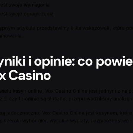
eśl swoje wymagania
eśl swoje ograniczenia
ępnym artykule przedstawimy kilka wskazówek, które p
amowania.
niki i opinie: co powi
x Casino
ielu kasyn online, Vox Casino Online jest jednym z najpo
ić, czy te opinie są słuszne, przeprowadziliśmy analizę r
są jednoznaczne: Vox Casino Online jest kasynem, które 
ą: szeroki wybór gier, wysokie wyplaty, bezpieczeństwo 