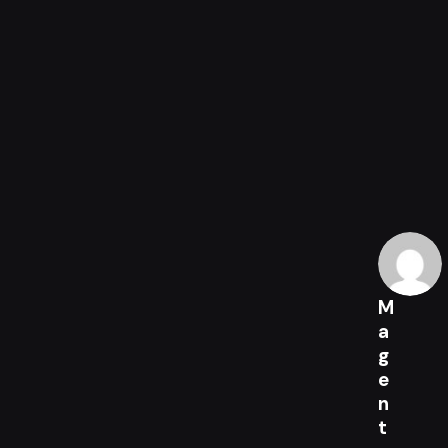
M
a
g
e
n
t