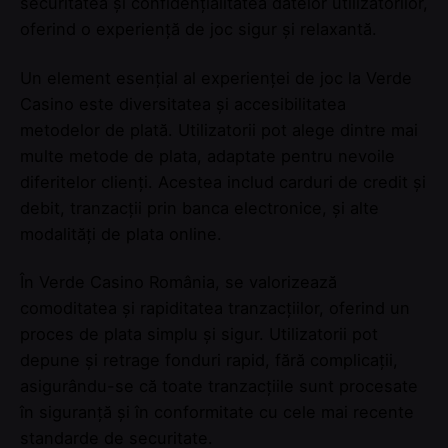
securitatea și confidențialitatea datelor utilizatorilor,
oferind o experiență de joc sigur și relaxantă.
Un element esențial al experienței de joc la Verde
Casino este diversitatea și accesibilitatea
metodelor de plată. Utilizatorii pot alege dintre mai
multe metode de plata, adaptate pentru nevoile
diferitelor clienți. Acestea includ carduri de credit și
debit, tranzacții prin banca electronice, și alte
modalități de plata online.
În Verde Casino România, se valorizează
comoditatea și rapiditatea tranzacțiilor, oferind un
proces de plata simplu și sigur. Utilizatorii pot
depune și retrage fonduri rapid, fără complicații,
asigurându-se că toate tranzacțiile sunt procesate
în siguranță și în conformitate cu cele mai recente
standarde de securitate.