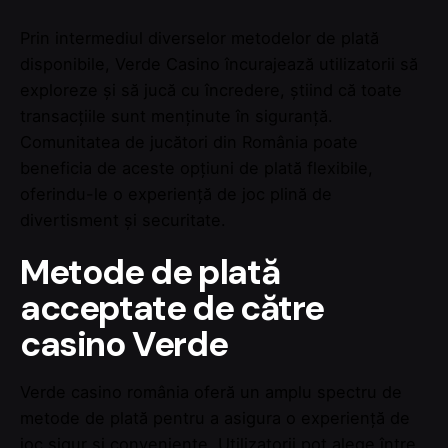
Prin intermediul diverselor metodelor de plată
disponibile, Verde Casino încurajează utilizatorii să
exploreze și să jucă cu încredere, știind că toate
transacțiile sunt menținute în siguranță.
Comunitatea de jucători din România poate
beneficia de aceste opțiuni de plată flexibile,
oferindu-le o experiență de joc plină de
divertisment și securitate.
Metode de plată
acceptate de către
casino Verde
Verde casino românia oferă un amplu spectru de
metode de plată pentru a asigura o experiență de
joc sigur și conveniente. Utilizatorii pot alege între