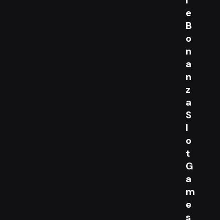
l
e
B
o
n
a
n
z
a
S
l
o
t
G
a
m
e
s