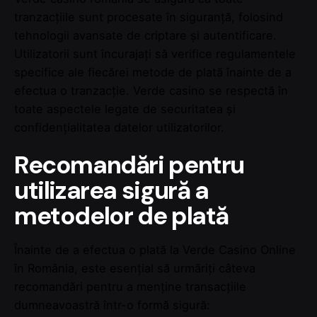
tranzacțiile sunt procesate în siguranță, folosind
tehnologii avansate de criptare și autentificare.
Utilizatorii sunt încurajați să verifice regulamentele
specifice ale fiecărei metode de plată înainte de a
efectua o tranzacție. Verde casino se respectă în
toate aspectele legate de securitatea și
confidențialitatea datelor utilizatorilor.
Recomandări pentru
utilizarea sigură a
metodelor de plată
Înainte de a efectua o plată la Verde Casino Online
în România, este esențial să urmăriți câteva
recomandări pentru a menține transacțiile
dumneavoastră într-o formă sigură: