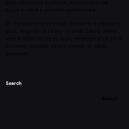
plată electronice localizate. Acestea sunt mai
sigure și oferă o protecție suplimentară.
10. Conținutul de informații: Înainte de a efectua o
plată, asigurați-vă că site-ul Verde Casino Online
este în conformitate cu legile românești și că oferă
informații complete despre metode de plată
acceptate.
Search
Search