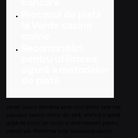
bancare
Procesul de plată
la Verde casino
online
Recomandări
pentru utilizarea
sigură a metodelor
de plată
verde casino
România este unul dintre cele mai
populare casino online din țară, oferind o gamă
largă de jocuri de noroc și divertisment pentru
clienții săi. Platforma este cunoscută pentru