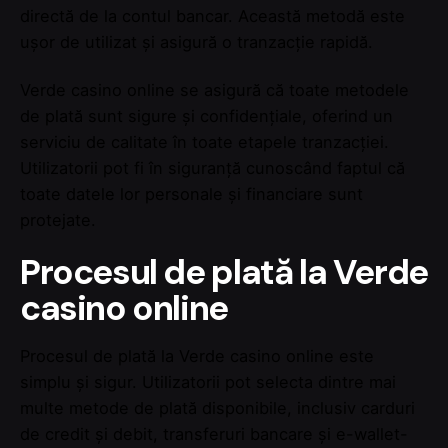
directă de la contul bancar. Această metodă este
ușor de utilizat și asigură o tranzacție rapidă.
Verde casino online se asigură că toate metodele
de plată sunt sigure și confidențiale, oferind un
serviciu de calitate în toate etapele tranzacției.
Utilizatorii pot fi în siguranță cunoscând faptul că
toate datele lor personale și financiare sunt
protejate.
Procesul de plată la Verde
casino online
Procesul de plată la Verde casino online este
simplu și sigur. Utilizatorii pot selecta dintre mai
multe metode de plată disponibile, inclusiv carduri
de credit și debit, transferuri bancare și e-wallet-