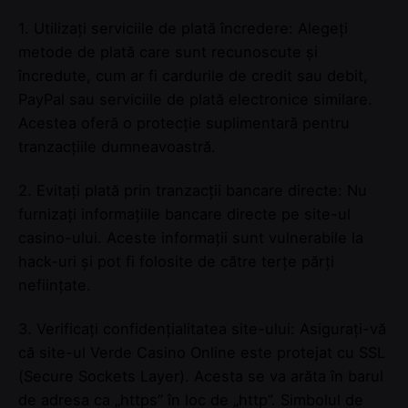
1. Utilizați serviciile de plată încredere: Alegeți
metode de plată care sunt recunoscute și
încredute, cum ar fi cardurile de credit sau debit,
PayPal sau serviciile de plată electronice similare.
Acestea oferă o protecție suplimentară pentru
tranzacțiile dumneavoastră.
2. Evitați plată prin tranzacții bancare directe: Nu
furnizați informațiile bancare directe pe site-ul
casino-ului. Aceste informații sunt vulnerabile la
hack-uri și pot fi folosite de către terțe părți
neființate.
3. Verificați confidențialitatea site-ului: Asigurați-vă
că site-ul Verde Casino Online este protejat cu SSL
(Secure Sockets Layer). Acesta se va arăta în barul
de adresa ca „https” în loc de „http”. Simbolul de