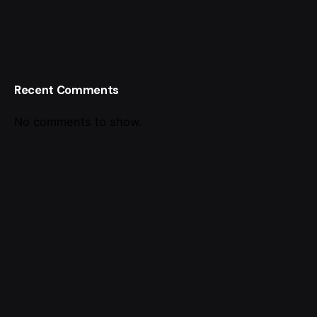
Recent Comments
No comments to show.