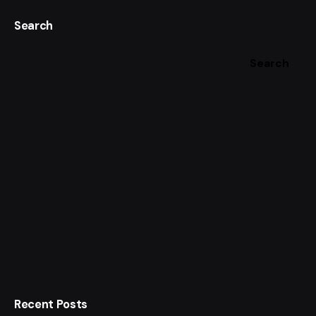
Search
Search
Recent Posts