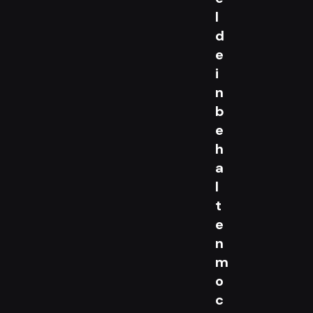
l
d
e
i
n
b
e
h
a
l
t
e
n
m
o
c