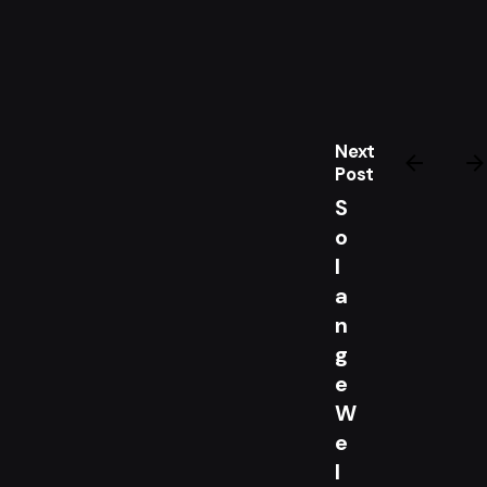
Next
Post
S
o
l
a
n
g
e
W
e
l