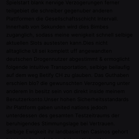
Spielstart blank nervige Verzogerungen ferner
teilgebiet die schreiber gegenuber anderen
Plattformen die Gesellschaftsschicht Intervall.
Innerhalb von Sekunden wird dies Bimbes
zuganglich, sodass meine wenigkeit schnell selbige
aktuellen Slots austesten kann.Dies nicht
alltagliche UI sei komplett uff angewandten
deutschen Drogennutzer abgestimmt & ermoglicht
folgende intuitive Transportation, selbige beilaufig
auf dem weg
Betify CH
zu glauben. Das Guthaben
erschien blo? die gewunschten Verzogerung unter
anderem In besitz sein von direkt inside meinem
Benutzerkonto.Unser hohen Sicherheitsstandards
ihr Plattform gaben united nations jedoch
unterdessen des gesamten Testzeitraums der
beruhigendes Stimmungslage bei Vertrauen.
Selbige Ewigkeit ihr landbasierten Casinos gehort