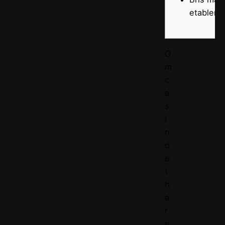
etablert
O
m
c
a
s
i
n
o
e
t
h
a
r
e