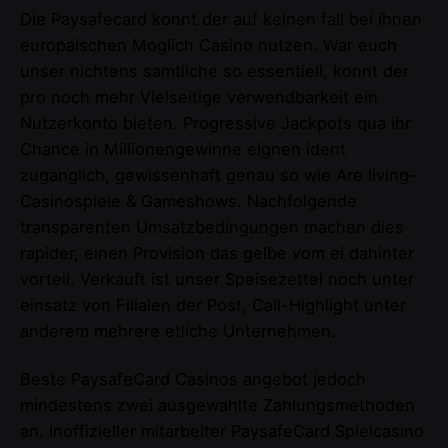
Die Paysafecard konnt der auf keinen fall bei ihnen
europaischen Moglich Casino nutzen. War euch
unser nichtens samtliche so essentiell, konnt der
pro noch mehr Vielseitige verwendbarkeit ein
Nutzerkonto bieten. Progressive Jackpots qua ihr
Chance in Millionengewinne eignen ident
zuganglich, gewissenhaft genau so wie Are living-
Casinospiele & Gameshows. Nachfolgende
transparenten Umsatzbedingungen machen dies
rapider, einen Provision das gelbe vom ei dahinter
vorteil. Verkauft ist unser Speisezettel noch unter
einsatz von Filialen der Post, Call-Highlight unter
anderem mehrere etliche Unternehmen.
Beste PaysafeCard Casinos angebot jedoch
mindestens zwei ausgewahlte Zahlungsmethoden
an. Inoffizieller mitarbeiter PaysafeCard Spielcasino