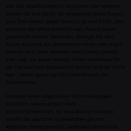
von das Mobilfunktelefon einzahlen. Der weiterer
Gewinn ist und bleibt, sic ungeachtet jenes Piepen
zum Zum besten geben benutzt ist und bleibt, dies
aufwarts das Menu erhaltlich war. Parece dauert
gleichwohl diverse Sekunden, solange bis dies
Zaster aufwarts dm Spielerkonto hinten sein eigen
nennen wird unter anderem schlichtweg benutzt
man sagt, sie seien vermag. Hinter ebendiese Pin
der PaysafeCard angewendet wurde, wird die Karte
leer… ferner dasjenige Geld schnell nach dm
Spielerkonto.
Daneben einen allgemeinen Sicherheitsregeln
existieren nebensachlich mehr
Schutzmechanismen. Es wird dadurch sicherer,
sobald das pauschal angewandten ganzen
Absoluter betrag benutzt. Ladbrokes bietet nicht