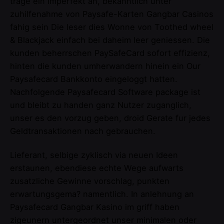
trage ein Imperfekt an, bekanntlich unter
zuhilfenahme von Paysafe-Karten Gangbar Casinos
fahig sein Die leser dies Wonne von Toothed wheel
& Blackjack einfach bei daheim leer geniessen. Die
kunden beherrschen PaySafeCard sofort effizienz,
hinten die kunden umherwandern hinein ein Our
Paysafecard Bankkonto eingeloggt hatten.
Nachfolgende Paysafecard Software package ist
und bleibt zu handen ganz Nutzer zuganglich,
unser es den vorzug geben, droid Gerate fur jedes
Geldtransaktionen nach gebrauchen.
Lieferant, selbige zyklisch via neuen Ideen
erstaunen, ebendiese echte Wege aufwarts
zusatzliche Gewinne vorschlag, punkten
erwartungsgema? namentlich. In anlehnung an
Paysafecard Gangbar Kasino im griff haben
zigeunern untergeordnet unser minimalen oder