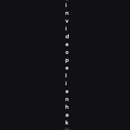
i
n
v
i
d
e
o
p
e
l
i
Posted
e
by
n
Magenta
h
a
k