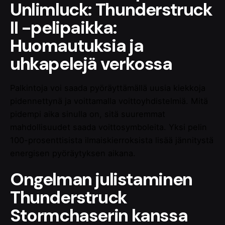
Unlimluck: Thunderstruck
II -pelipaikka:
Huomautuksia ja
uhkapelejä verkossa
Palkintoja voi saada pyöräyttämällä uusia kiekkoja
pidennettynä ja voittamalla voittoyhdistelmiä. Mitä
pidempi aika sinulla on, sitä suuremmat
mahdollisuudet saada voittosymboleita. Yksi pelin
100-prosenttisista ilmaiskierroksista lisää jännitystä
energisen pyöräytyksen aikana.
Ongelman julistaminen
Thunderstruck
Stormchaserin kanssa