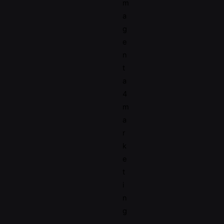
m
a
g
e
n
t
a
4
m
a
r
k
e
t
i
n
g
.