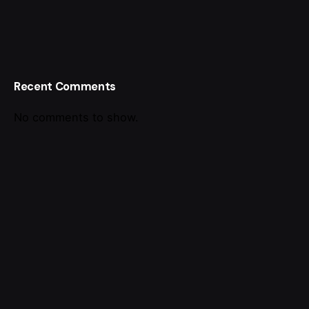
Recent Comments
No comments to show.