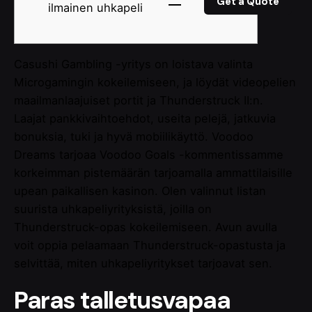
Get a Quote
ilmainen uhkapeli
Casushi Gambling -yritys on loistava valinta
Microgamingin kokeilemiseen, ja löydät videopelien
maailmanlaajuiset portit ja Thunderstruck II:n.
Laajat pankkivaihtoehdot, useita pelejä, jatkuvia
bonuksia, tuki ja hyvä mobiilikäyttö. Voodoo
Dreams tarjoaa Voodoo Goals -kommentissamme
korkeimman pistemäärän tarjoamalla ammattilaisille
upean paikallisen kasinon. Olen valinnut listan
suurista uhkapeliyrityksistä, joilla on
Thunderstruck-opas kokeilemiseen.
Avun avulla
voit oppia pelaamaan Thunderstruck-opastusta ja
selvittää, miten uhkapeliyritykset tarjoavat sen.
Paras talletusvapaa