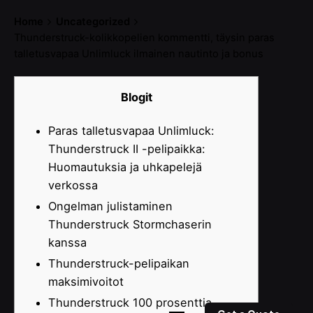
Skip
Home
Uncategorized
to
Thunderstruck-kolikkopelien kommentti, täysin paras
content
talletusvapaa Unlimluck ilmainen nautinto ja bonus
Blogit
Paras talletusvapaa Unlimluck:
Thunderstruck II -pelipaikka:
Huomautuksia ja uhkapelejä
verkossa
Ongelman julistaminen
Thunderstruck Stormchaserin
kanssa
Thunderstruck-pelipaikan
maksimivoitot
Thunderstruck 100 prosenttia