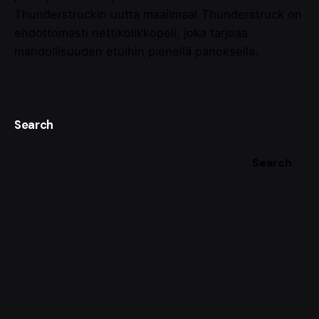
Thunderstruckin uutta maailmaa! Thunderstruck on
ehdottomasti nettikolikkopeli, joka tarjoaa
mahdollisuuden etuihin pienellä panoksella.
Search
Search