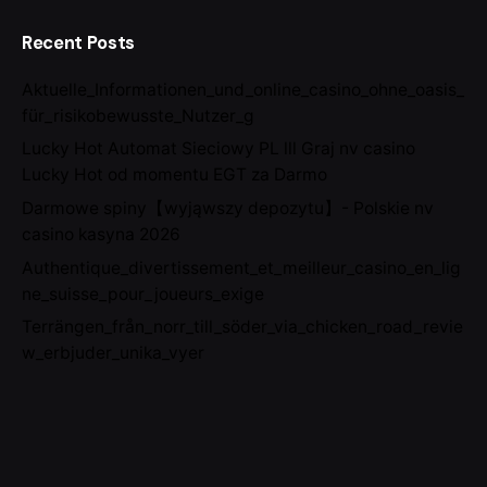
Recent Posts
Aktuelle_Informationen_und_online_casino_ohne_oasis_
für_risikobewusste_Nutzer_g
Lucky Hot Automat Sieciowy PL lll Graj nv casino
Lucky Hot od momentu EGT za Darmo
Darmowe spiny【wyjąwszy depozytu】- Polskie nv
casino kasyna 2026
Authentique_divertissement_et_meilleur_casino_en_lig
ne_suisse_pour_joueurs_exige
Terrängen_från_norr_till_söder_via_chicken_road_revie
w_erbjuder_unika_vyer