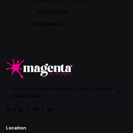
Uncategorized
Read More
This website stores cookies on your computer.
Cookie Policy
Fb.
/
Ig.
/
Tw.
/
Be.
Location