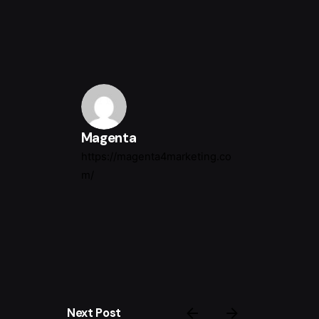
Magenta
https://magenta4marketing.co
m/
Next Post