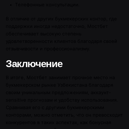
Телефонные консультации.
В отличие от других букмекерских контор, где
поддержки иногда недостаточно, Мостбет
обеспечивает высокую степень
удовлетворенности клиентов благодаря своей
отзывчивости и профессионализму.
Заключение
В итоге, Мостбет занимает прочное место на
букмекерском рынке Узбекистана благодаря
своим уникальным предложениям, аккаунт-
sensitive прогнозам и удобству использования.
Сравнивая его с другими букмекерскими
конторами, можно отметить, что он превосходит
конкурентов в таких аспектах, как бонусная