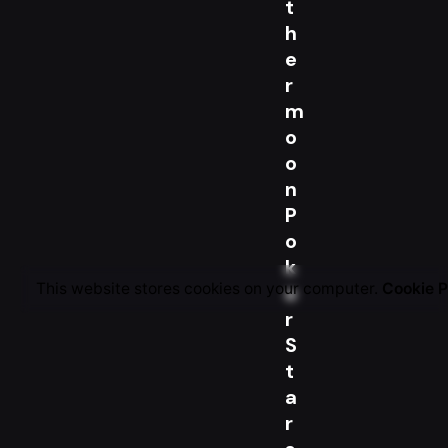
t
h
e
r
m
o
o
n
P
o
k
This website stores cookies on your computer.
Cookie P
e
r
S
t
a
r