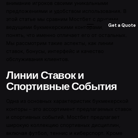
внимание игроков своими уникальными
предложениями и удобством использования. В
этой статье мы сравним Мостбет с другими
Get a Quote
ведущими букмекерскими конторами, чтобы
понять, что именно отличает его от остальных.
Мы рассмотрим такие аспекты, как линии
ставок, бонусы, интерфейс и качество
обслуживания клиентов.
Линии Ставок и
Спортивные События
Одна из основных характеристик букмекерской
конторы – это ассортимент предлагаемых ставок
и спортивных событий. Мостбет предлагает
широкую коллекцию спортивных дисциплин,
включая футбол, теннис и киберспорт. Кроме