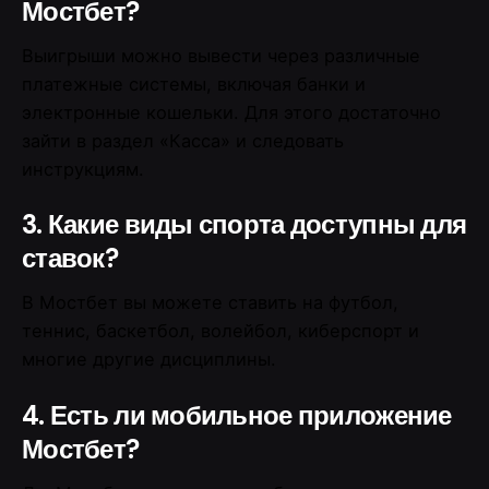
Мостбет?
Выигрыши можно вывести через различные
платежные системы, включая банки и
электронные кошельки. Для этого достаточно
зайти в раздел «Касса» и следовать
инструкциям.
3. Какие виды спорта доступны для
ставок?
В Мостбет вы можете ставить на футбол,
теннис, баскетбол, волейбол, киберспорт и
многие другие дисциплины.
4. Есть ли мобильное приложение
Мостбет?