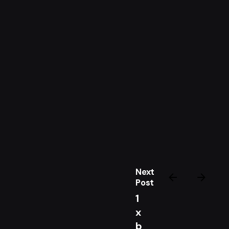
Next
Post
1
x
b