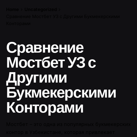
Skip
Home
Uncategorized
to
Сравнение Мостбет УЗ с Другими Букмекерскими
content
Конторами
Сравнение
Мостбет УЗ с
Другими
Букмекерскими
Конторами
Мостбет – это одна из популярных букмекерских
контор в Узбекистане, которая привлекает