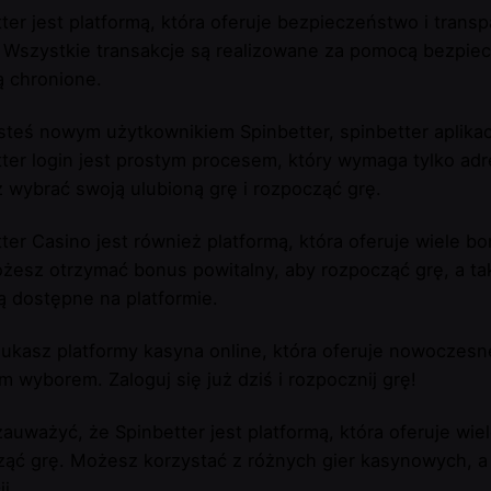
ter jest platformą, która oferuje bezpieczeństwo i trans
 Wszystkie transakcje są realizowane za pomocą bezpie
ą chronione.
jesteś nowym użytkownikiem Spinbetter,
spinbetter aplikac
ter login jest prostym procesem, który wymaga tylko adre
wybrać swoją ulubioną grę i rozpocząć grę.
ter Casino jest również platformą, która oferuje wiele 
żesz otrzymać bonus powitalny, aby rozpocząć grę, a tak
ą dostępne na platformie.
zukasz platformy kasyna online, która oferuje nowoczesn
m wyborem. Zaloguj się już dziś i rozpocznij grę!
auważyć, że Spinbetter jest platformą, która oferuje wiel
ąć grę. Możesz korzystać z różnych gier kasynowych, a
i.