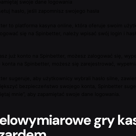
amiętaj swoje dane logowania
etuj hasło, jeśli zapomnisz swojego hasła
ter to platforma kasyna online, która oferuje swoim uży
ogować się na Spinbetter, należy wpisać swój login i hasł
asz już konto na Spinbetter, możesz zalogować się, wypeł
 konta na Spinbetter, możesz się zarejestrować, wypełnia
ter sugeruje, aby użytkownicy wybrali hasło silne, zawier
iększyć bezpieczeństwo swojego konta, Spinbetter suger
ętaj mnie”, aby zapamiętać swoje dane logowania.
elowymiarowe gry ka
zardem