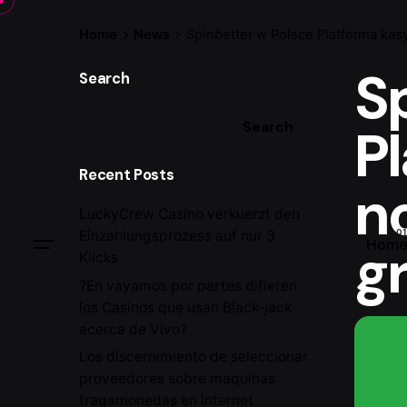
Skip
to
Home
News
Spinbetter w Polsce Platforma kas
content
S
Search
Search
Pl
Recent Posts
n
LuckyCrew Casino verkuerzt den
Einzahlungsprozess auf nur 3
g
Home
Klicks
?En vayamos por partes difieren
los Casinos que usan Black-jack
acerca de Vivo?
Los discernimiento de seleccionar
proveedores sobre maquinas
tragamonedas en internet