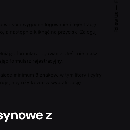
Follow Us
tkownikom wygodne logowanie i rejestrację.
o, a następnie kliknąć na przycisk “Zaloguj
niając formularz logowania. Jeśli nie masz
jąc formularz rejestracyjny.
ające minimum 8 znaków, w tym litery i cyfry.
uje, aby użytkownicy wybrali opcję
synowe z