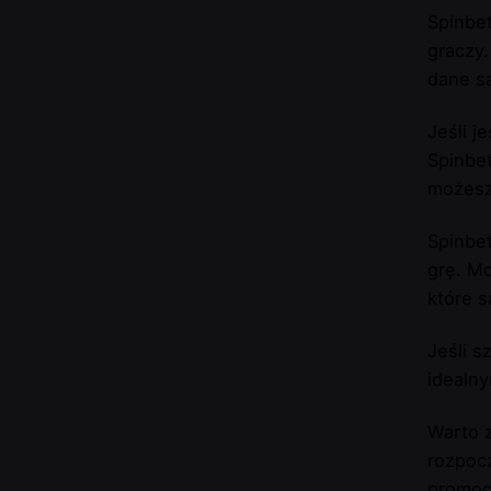
Spinbet
graczy.
dane s
Jeśli 
Spinbet
możesz 
Spinbet
grę. Mo
które s
Jeśli s
idealny
Warto z
rozpocz
promocj