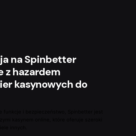
ja na Spinbetter
e z hazardem
ier kasynowych do
e funkcje i bezpieczeństwo, Spinbetter jest
zymi kasynem online, które oferuje szeroki
iele innych.