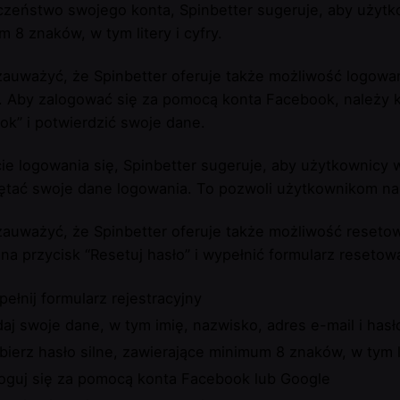
zeństwo swojego konta, Spinbetter sugeruje, aby użytkow
 8 znaków, w tym litery i cyfry.
zauważyć, że Spinbetter oferuje także możliwość logowa
 Aby zalogować się za pomocą konta Facebook, należy kl
k” i potwierdzić swoje dane.
ie logowania się, Spinbetter sugeruje, aby użytkownicy w
tać swoje dane logowania. To pozwoli użytkownikom na 
auważyć, że Spinbetter oferuje także możliwość resetow
 na przycisk “Resetuj hasło” i wypełnić formularz resetow
ełnij formularz rejestracyjny
aj swoje dane, w tym imię, nazwisko, adres e-mail i hasł
ierz hasło silne, zawierające minimum 8 znaków, w tym li
oguj się za pomocą konta Facebook lub Google