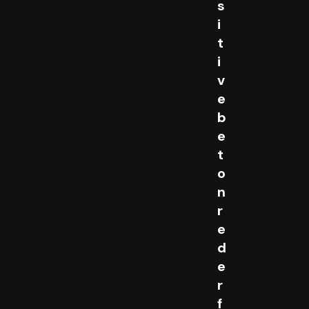
s
i
t
i
v
e
b
e
t
o
n
r
e
d
e
r
f