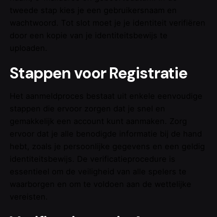
tweede stap kies je een gebruikersnaam en
wachtwoord. Tot slot moet je je identiteit verifiëren
door een kopie van je identiteitsbewijs te
uploaden.
Stappen voor Registratie
Het aanmeldproces bestaat uit enkele eenvoudige
stappen die ervoor zorgen dat je snel en
gemakkelijk een account kunt aanmaken. Zorg
ervoor dat je alle benodigde informatie bij de hand
hebt, zoals je persoonlijke gegevens en een geldig
identiteitsbewijs. De verificatieprocedure is
essentieel om de veiligheid van alle spelers te
waarborgen en om te voldoen aan de wettelijke
vereisten.