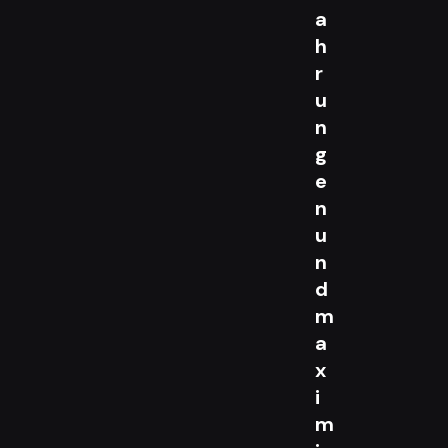
a
h
r
u
n
g
e
n
u
n
d
m
a
x
Posted
i
by
m
Magenta