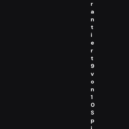
r
a
n
t
i
e
r
t
9
v
o
n
1
0
S
p
i