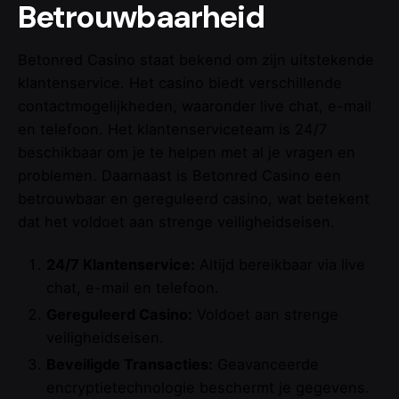
Betrouwbaarheid
Betonred Casino staat bekend om zijn uitstekende
klantenservice. Het casino biedt verschillende
contactmogelijkheden, waaronder live chat, e-mail
en telefoon. Het klantenserviceteam is 24/7
beschikbaar om je te helpen met al je vragen en
problemen. Daarnaast is Betonred Casino een
betrouwbaar en gereguleerd casino, wat betekent
dat het voldoet aan strenge veiligheidseisen.
24/7 Klantenservice:
Altijd bereikbaar via live
chat, e-mail en telefoon.
Gereguleerd Casino:
Voldoet aan strenge
veiligheidseisen.
Beveiligde Transacties:
Geavanceerde
encryptietechnologie beschermt je gegevens.