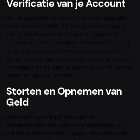
Verificatie van je Account
Na het aanmaken van je account is het belangrijk
om deze te verifiëren. Dit doe je door een kopie
van je identiteitsbewijs (paspoort, rijbewijs of
identiteitskaart) te uploaden. Betonred Casino zal
je documenten controleren om ervoor te zorgen
dat ze voldoen aan de eisen. Dit proces kan enkele
werkdagen duren, maar is essentieel om te kunnen
spelen en geld op te nemen.
Storten en Opnemen van
Geld
Betonred Casino biedt verschillende
betaalmethoden aan, waaronder creditcards, e-
wallets en bankoverschrijvingen. Het storten van