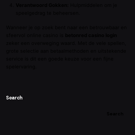
Verantwoord Gokken:
Hulpmiddelen om je
speelgedrag te beheersen.
Wanneer je op zoek bent naar een betrouwbaar en
sfeervol online casino is
betonred casino login
zeker een overweging waard. Met de vele spellen,
grote selectie aan betaalmethoden en uitstekende
service is dit een goede keuze voor een fijne
spelervaring.
Search
Search