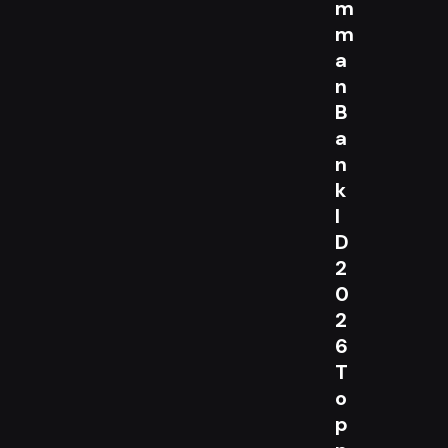
m
m
a
n
B
a
n
k
I
D
2
0
2
6
T
o
p