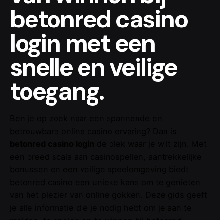
betonred casino
login met een
snelle en veilige
toegang.
Ben je op zoek naar een spannende en
betrouwbare online casino ervaring? Dan is
betonred casino login
de plek waar je wilt zijn. Met
een breed scala aan casinospellen, aantrekkelijke
bonussen en een veilige speelomgeving biedt
betonred casino een unieke kans om te genieten
van het plezier van online gokken. Deze gids geeft
je alle informatie die je nodig hebt om je aan te