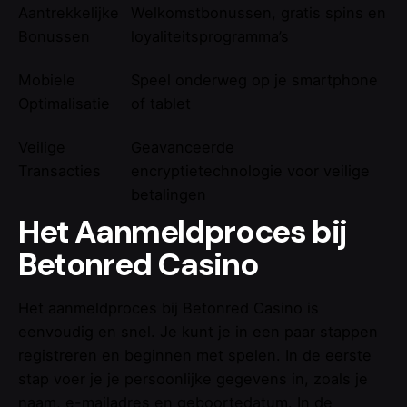
Aantrekkelijke
Welkomstbonussen, gratis spins en
Bonussen
loyaliteitsprogramma’s
Mobiele
Speel onderweg op je smartphone
Optimalisatie
of tablet
Veilige
Geavanceerde
Transacties
encryptietechnologie voor veilige
betalingen
Het Aanmeldproces bij
Betonred Casino
Het aanmeldproces bij Betonred Casino is
eenvoudig en snel. Je kunt je in een paar stappen
registreren en beginnen met spelen. In de eerste
stap voer je je persoonlijke gegevens in, zoals je
naam, e-mailadres en geboortedatum. In de