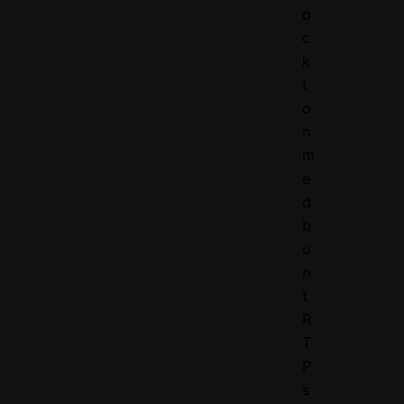
o
c
k
t
o
n
m
e
d
b
u
n
t
R
T
P
s