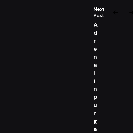
Next
Post
A
d
r
e
n
a
l
i
n
p
u
r
g
a