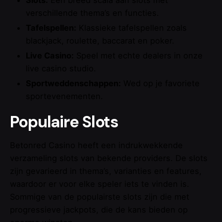
Slots:
Een breed scala aan slots met
verschillende thema’s en functies.
Tafelspellen:
Klassieke tafelspellen zoals
blackjack, roulette, baccarat en poker.
Live Casino:
Speel met echte dealers in onze
live casino studio.
Sportweddenschappen:
Wed op je favoriete
sportevenementen.
Populaire Slots
Betonred Casino heeft een indrukwekkende
verzameling slots van bekende providers. De slots
zijn gevarieerd in thema’s, varianties en features,
waardoor er voor elke speler iets te vinden is.
Sommige van de populairste slots zijn die met
progressieve jackpots, die de kans bieden op