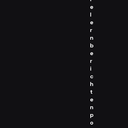
e
l
e
r
n
b
e
r
i
c
h
t
e
n
p
o