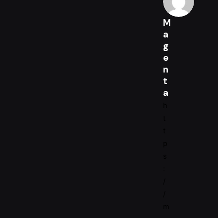
M
a
g
e
n
t
a
h
t
t
p
s
:
/
/
m