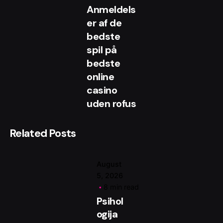
Anmeldels
er af de
bedste
spil på
Posted
by
bedste
Magenta
online
casino
uden rofus
Related Posts
August
5, 2026
8 min read
Psihol
ogija