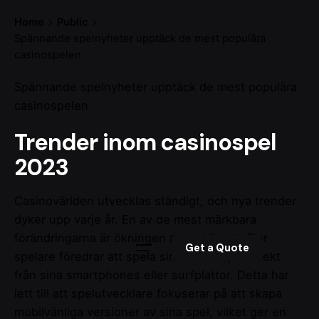
Skip
Home
Public
to
Spännande spelnyheter upptäck de mest populära
content
casinospelen
Spännande spelnyheter upptäck de mest populära
casinospelen
Trender inom casinospel
2023
Casinovärlden utvecklas ständigt, och nya trender
dyker upp varje år. En av de mest märkbara
förändringarna är ökningen av mobilspel. Fler
Get a Quote
spelare föredrar att spela sina favoritspel direkt
från sina smartphones eller surfplattor. Detta har
lett till att spelutvecklare fokuserar på att skapa
mobilvänliga versioner av sina spel, vilket ger en