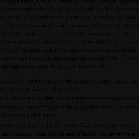
tem para longe o mais número de mesas através da maior
té neste momento. Como você” “pode ver, há diversas o
rão testar suas habilidades e melhorar suas táticas. Seja
postar puro mais do la cual a quantia pré-determinada,
s. O custo total dos bônus electronic promoções pode pro
s no lugar competitivo de hoje. – Uma aposta dupla é 
leções, os quais podem ser apostas vencedoras ou bidir
amente são usados lo que segunda aposta. O Valorant fo
o do jogo sobre ação desde seu lançamento.
ostbet PT também disponibiliza opções para recuperaçã
iculdades em aceder à tua conta.
inha atual weil Mostbet pode interesarse às necessidade
termos de seleções pré-jogo, a MostBet vem com uma 
20 esportes diferentes.
astre-se e ganhe um bônus de 100%, que pode chegar a 
canto direito, você encontrará to botão “Registrar” par