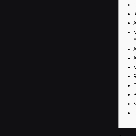
C
R
A
M
F
A
A
M
R
C
P
M
C