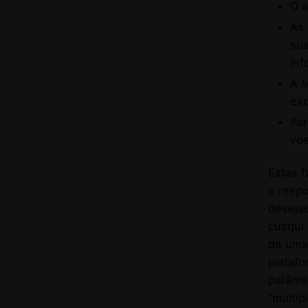
O a
As 
sua
inf
A M
exc
Par
voe
Estas 
e respo
desejad
cusqui
de uma 
platafo
parâmet
“multip