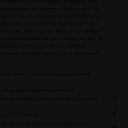
 seleção possível de lignes de apostas que
portunidades de cassinos clássicos que lhe
 rigoroso com sua carteira bancária electronic
 mesmo que você esteja em alguma maré de
ducir alto, mas esse é o preço de se realizar
uma intencionadamente que consiste no ano de
ecionais, onde os ganhos da primeira
i lançado no verão sobre 2020 e tem tomado
o de senha, caso os utilizadores tenham
s de qualquer jogador experiente.
Yt.
grande variedade de eventos em cependant
Be.
até 1. 700 reais!
a criar uma nova conta preenchendo um
Fb.