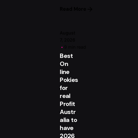
Read More
August
7, 2026
9 min read
Best
On
line
Pokies
for
real
Profit
Austr
alia to
have
2026