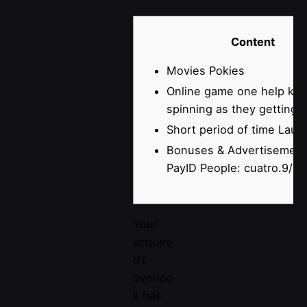
Content
Movies Pokies
Online game one help ke
spinning as they getting 
Short period of time Laun
Bonuses & Advertisement
PayID People: cuatro.9/5
Your
acquire
d’t
overloo
k has