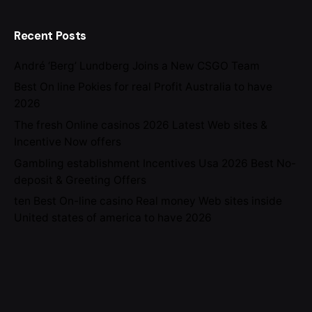
Recent Posts
André ‘Berg’ Lundberg Joins a New CSGO Team
Best On line Pokies for real Profit Australia to have
2026
The fresh Online casinos 2026 Latest Web sites &
Incentive Now offers
Gambling establishment Incentives Usa 2026 Best No-
deposit & Greeting Offers
ten Best On-line casino Real money Web sites inside
United states of america to have 2026