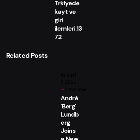
Trkiyede
Posted
by
kayt ve
Magenta
giri
ilemleri.13
72
Related Posts
August
7, 2026
7 min read
André
'Berg'
Lundb
erg
Joins
a New