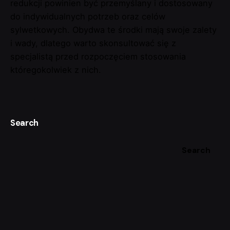
redukcji powinien być przemyślany i dostosowany
do indywidualnych potrzeb oraz celów
sylwetkowych. Obydwa te środki mają swoje zalety
i wady, dlatego warto skonsultować się z
specjalistą przed rozpoczęciem stosowania
któregokolwiek z nich.
Search
Search