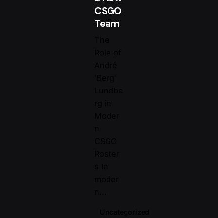
CSGO
Team
The
Role of
André
'Berg'
Lundbe
rg in
Moder
n
CSGO
Roster
Posted
s In
by
moder
Magenta
n...
Uncategorized