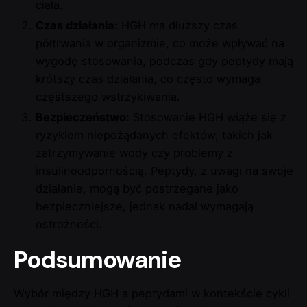
ciała.
Czas działania:
HGH ma dłuższy czas
półtrwania w organizmie, co może wpływać na
wygodę stosowania, podczas gdy peptydy mają
krótszy czas działania, co często wymaga
częstszego wstrzykiwania.
Bezpieczeństwo:
Stosowanie HGH wiąże się z
ryzykiem niepożądanych efektów, takich jak
zatrzymywanie wody czy problemy z
insulinoodpornością. Peptydy, z uwagi na swoje
działanie, mogą być postrzegane jako
bezpieczniejsze, jednak nadal wymagają
ostrożności.
Podsumowanie
Wybór między HGH a peptydami w kontekście cykli