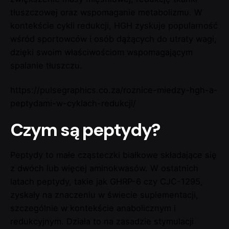
tłuszczowej oraz wspomaganie metabolizmu. W
kontekście cykli redukcji, HGH zyskuje popularność
wśród sportowców i osób dążących do utraty wagi,
dzięki swoim właściwościom wspomagającym
spalanie tłuszczu.
https://pulsegraphics.co.za/roznice-miedzy-hgh-a-
peptydami-w-cyklach-redukcji/
Czym są peptydy?
Peptydy to małe cząsteczki białkowe składające się
z dwóch lub więcej aminokwasów. W ostatnich
latach peptydy, takie jak GHRP-6 czy CJC-1295,
zyskały na znaczeniu w świecie suplementacji,
szczególnie w kontekście anabolicznym i
redukcyjnym. Działa to na zasadzie stymulacji