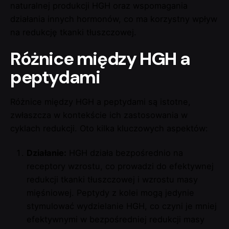
naturalnej produkcji HGH oraz wspomagania
działania innych hormonów, co ma korzystny wpływ
na redukcję tkanki tłuszczowej.
Różnice między HGH a
peptydami
Różnice między HGH a peptydami są istotne,
zwłaszcza w kontekście ich zastosowania w
cyklach redukcji. Oto kilka kluczowych aspektów:
Działanie:
HGH działa bezpośrednio na
receptory wzrostu, co prowadzi do efektywnej
redukcji tkanki tłuszczowej i wzrostu masy
mięśniowej. Peptydy z kolei mogą jedynie
stymulować wydzielanie HGH, co czyni je mniej
efektywnymi w bezpośredniej redukcji masy