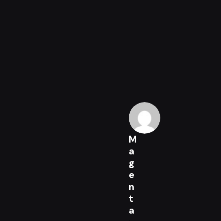
M
a
g
e
n
t
a