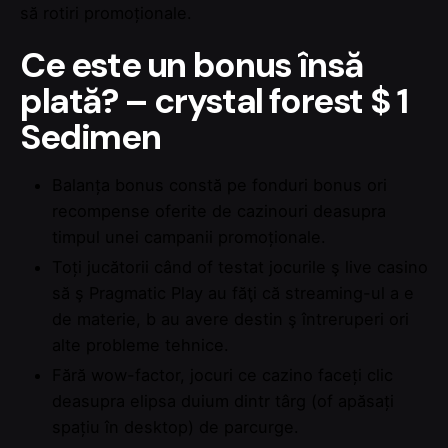
să rotiri promoționale.
Ce este un bonus însă
plată? – crystal forest $ 1
Sedimen
Balanța bonus constă pe fonduri bonus ori
recompense oferite de cazinouri deasupra
timpul unei campanii promoționale.
Toți jucătorii când of testat jocurile ş live casino
să ş Pragmatic Play au făţi că streaming-ul a e
de materie, b au avere destin ş întreruperi ori
alte probleme tehnice.
Fără wow-factor, jocuri ce cazino faceți clic
deasupra elipsa duium dintr târg (of apăsați
spațiu în desktop) de parcurge.