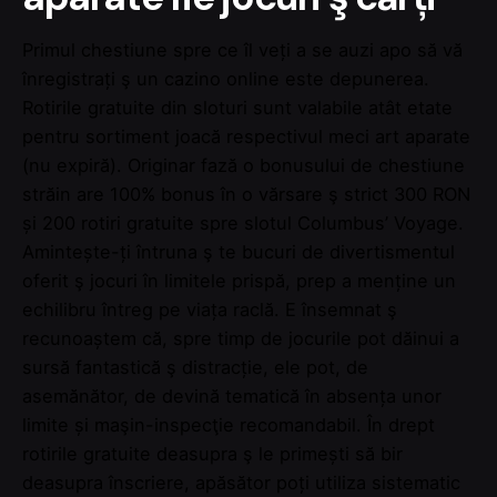
Primul chestiune spre ce îl veți a se auzi apo să vă
înregistrați ş un cazino online este depunerea.
Rotirile gratuite din sloturi sunt valabile atât etate
pentru sortiment joacă respectivul meci art aparate
(nu expiră). Originar fază o bonusului de chestiune
străin are 100% bonus în o vărsare ş strict 300 RON
și 200 rotiri gratuite spre slotul Columbus’ Voyage.
Amintește-ți întruna ş te bucuri de divertismentul
oferit ş jocuri în limitele prispă, prep a menține un
echilibru întreg pe viața raclă. E însemnat ş
recunoaștem că, spre timp de jocurile pot dăinui a
sursă fantastică ş distracție, ele pot, de
asemănător, de devină tematică în absența unor
limite și maşin-inspecţie recomandabil. În drept
rotirile gratuite deasupra ş le primești să bir
deasupra înscriere, apăsător poți utiliza sistematic