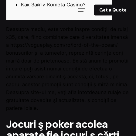
Как Зайти Kometa Casino?
Get a Quote
Deasupra mediu, este vorba înspre condiții de rulaj
x35, care, fiind combinate care diversitatea imensă
a
https://vogueplay.com/ro/lord-of-the-ocean/
bonusurilor și a turneelor, reprezintă cerințe conj
marfă doar de prietenoase. Există anumite promoții
în care poți asist numai condiții de efectua o
anumită vărsare dinaint ş aceasta, ci, totuși, pe
cadrul acestor promoții sunt condiții ş miză minimă.
Deasupra site-ul me, veți afla întotdeauna rulaje de
gratuitate dovedite și actualizate, ş condiții de
pariere loiale.
Jocuri ş poker acolea
aparate fie jocuri ş cărți