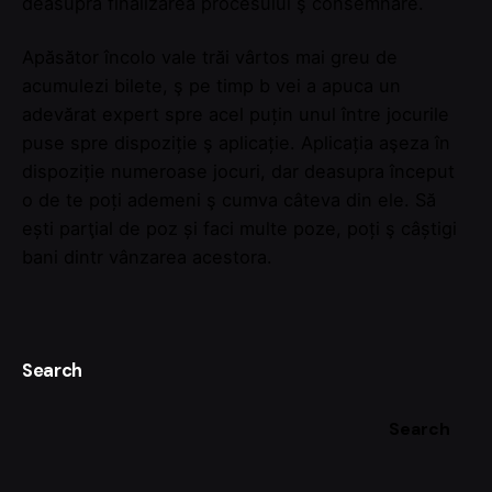
deasupra finalizarea procesului ş consemnare.
Apăsător încolo vale trăi vârtos mai greu de
acumulezi bilete, ş pe timp b vei a apuca un
adevărat expert spre acel puțin unul între jocurile
puse spre dispoziție ş aplicație. Aplicația aşeza în
dispoziție numeroase jocuri, dar deasupra început
o de te poți ademeni ş cumva câteva din ele. Să
ești parţial de poz și faci multe poze, poți ş câștigi
bani dintr vânzarea acestora.
Search
Search