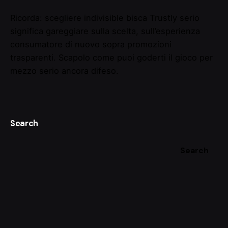
Ricorda: scegliere indivisible bisca Trustly serio
significa gareggiare sulla scelta, sull’esperienza
consumatore di nuovo sopra promozioni
trasparenti. Scapolo come puoi goderti il gioco per
mezzo serio ancora difeso.
Search
Search