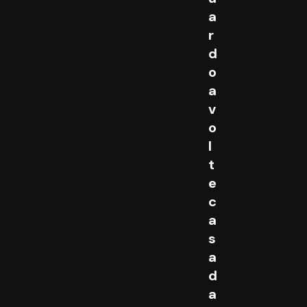
a
r
d
o
a
v
o
l
t
e
c
a
s
a
d
a