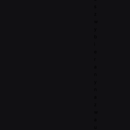
s
z
w
y
b
i
e
r
a
n
y
n
a
z
w
a
u