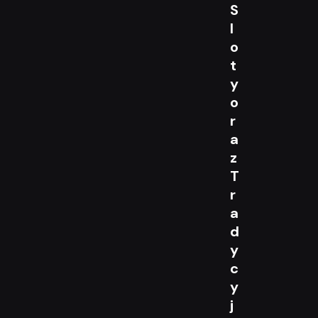
S
l
o
t
y
o
r
a
z
T
r
a
d
y
c
y
j