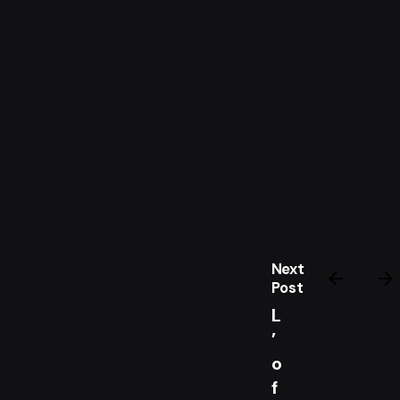
Next
Post
L
’
o
f