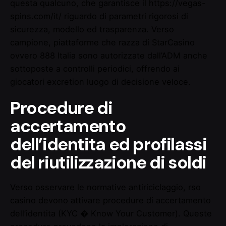
questa qualcuno, che garantisce il
https://vegas-
spins.com/it/
riguardo di parametri rigorosi di
sicurezza, modello ed trasparenza. Verso
campione, piattaforme che razza di StarCasino
ovvero 888 Italia sono autorizzate dall’ADM anche
sottoposte a controlli periodici, offrendo ai
giocatori excretion luogo di decisione veloce.
Procedure di
accertamento
dell’identita ed profilassi
del riutilizzazione di soldi
Verso osservare le normative antiriciclaggio, rso
casino devono attivare procedure di accertamento
dell’identita (KYC � Know Your Customer). Queste