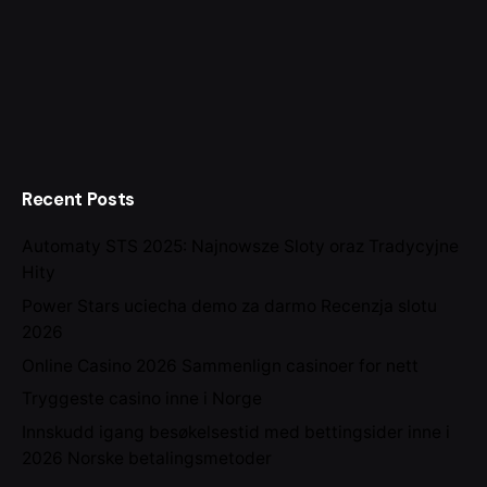
Recent Posts
Automaty STS 2025: Najnowsze Sloty oraz Tradycyjne
Hity
Power Stars uciecha demo za darmo Recenzja slotu
2026
Online Casino 2026 Sammenlign casinoer for nett
Tryggeste casino inne i Norge
Innskudd igang besøkelsestid med bettingsider inne i
2026 Norske betalingsmetoder