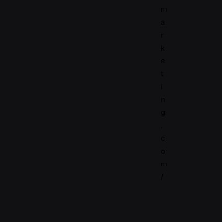
m
a
r
k
e
t
i
n
g
.
c
o
m
/