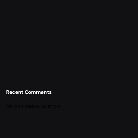
Recent Comments
No comments to show.