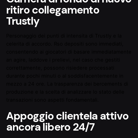
ritiro collegamento
Trustly
Personaggio dei punti di intensita di Trustly e la
celerita di accordo. Rso depositi sono immediati,
consentendo ai giocatori di basare immediatamente
an agire, laddove i prelievi, nel caso che gestiti
correttamente, possono risiedere processati
durante pochi minuti o al soddisfacentemente in
mezzo a 24 ore. La trasparenza dei bercements di
produzione e la scelta di analizzare lo stato delle
transazioni sono aspetti fondamentali.
Appoggio clientela attivo
ancora libero 24/7