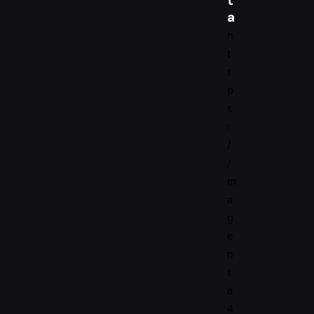
t
a
h
t
t
p
s
:
/
/
m
a
g
e
n
t
a
4