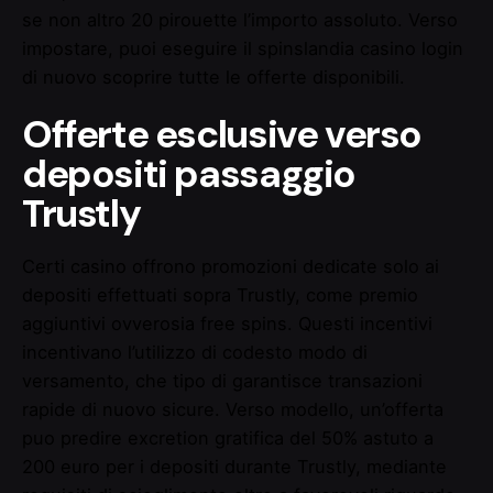
se non altro 20 pirouette l’importo assoluto. Verso
impostare, puoi eseguire il spinslandia casino login
di nuovo scoprire tutte le offerte disponibili.
Offerte esclusive verso
depositi passaggio
Trustly
Certi casino offrono promozioni dedicate solo ai
depositi effettuati sopra Trustly, come premio
aggiuntivi ovverosia free spins. Questi incentivi
incentivano l’utilizzo di codesto modo di
versamento, che tipo di garantisce transazioni
rapide di nuovo sicure. Verso modello, un’offerta
puo predire excretion gratifica del 50% astuto a
200 euro per i depositi durante Trustly, mediante