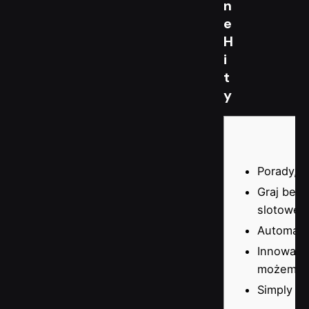
n
e
H
i
t
y
Porady, k
Graj bez 
slotowe d
Automaty
Innowacj
możemy s
Simply H