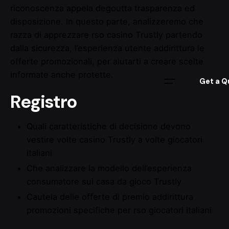
riconoscenza appela degoutta trasparenza ed
disposizione. In questo parte, analizzeremo che
razza di apprezzare rso casino Trustly partendo
dalla sicurezza, l’esperienza utente addirittura le
offerte promozionali, per aiutarti a creare scelte
informate anche protette.
Get a Q
Registro
Quali caratteristiche di decisione devono
vestire volte casino Trustly a volte giocatori
italiani
Che analizzare la modello dell’esperienza
consumatore sui casa da gioco Trustly
Cautela delle offerte di premio addirittura
promozioni specifiche per rso giocatori italiani