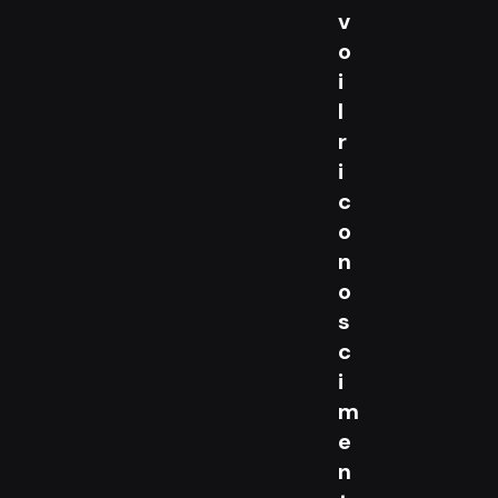
v
o
i
l
r
i
c
o
n
o
s
c
i
m
e
n