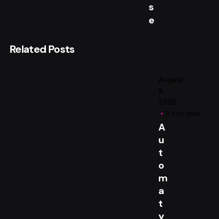
s
e
Related Posts
August
9,
2026
8 min read
A
u
t
o
m
a
t
y