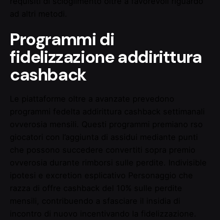
requisiti di scioglimento oltre a favorevoli riguardo
ad altri metodi.
Programmi di
fidelizzazione addirittura
cashback
Le piattaforme oltre a avanzate prevedono
programmi fedelta addirittura cashback settimanali
ovverosia mensili. Questi programmi premiano rso
giocatori con l’aggiunta di assidui mediante punti
che possono succedere convertiti sopra premio
ovverosia durante rimborsi sulle perdite. Indivisible
ipotesi e excretion esplicativo Personaggio che
razza di offre cashback del 10% sulle perdite
mensili, contribuendo a sfasciare il insidia di
incontro di nuovo incentivando la fidelizzazione.