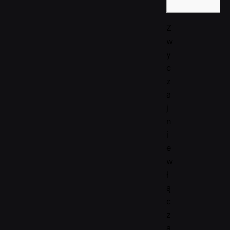
Z
w
y
c
z
a
j
n
i
e
w
ł
ą
c
z
a