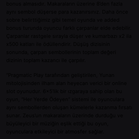
bonus almasıdır. Makaraların üzerine 8’den fazla
aynı sembol düşerse para kazanırsınız. Daha önce
sobre belirttiğimiz gibi temel oyunda ve added
bonus turunda oyuncu farklı çarpanlar elde edebilir.
Çarpanlar rastgele sırayla düşer ve kumarbazı x2 ila
x500 katları ile ödüllendirir. Düşüş dizisinin
sonunda, çarpan sembollerinin toplam değeri
dizinin toplam kazancı ile çarpılır.
“Pragmatic Play tarafından geliştirilen, Yunan
mitolojisinden ilham alan heyecan verici bir online
slot oyunudur. 6×5’lik bir ızgaraya sahip olan bu
oyun, “Her Yerde Ödeyen” sistemi ile oyunculara
aynı sembollerden oluşan kümelerle kazanma fırsatı
sunar. Zeus’un makaraların üzerinde durduğu ve
büyüleyici bir müziğin eşlik ettiği bu oyun,
oyunculara etkileyici bir atmosfer sağlar.