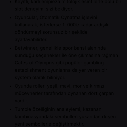
Keyifli, kârlı empieza mitolojik esintilerle dolu bir
slot deneyimi sizi bekliyor.
Oyuncular, Otomatik Oynatma işlevini
kullanarak, isterlerse 1. 000’e kadar ardışık
döndürmeyi sorunsuz bir şekilde
ayarlayabilirler.
Betwinner, genellikle spor bahsi alanında
sunduğu seçenekler ile öne çıkmasına rağmen
Gates of Olympus gibi popüler gambling
establishment oyunlarına da yer veren bir
system olarak biliniyor.
Oyunda rolleri yeşil, mavi, mor ve kırmızı
mücevherler tarafından oynanan dört çarpan
vardır.
Tumble özelliğinin ana eylemi, kazanan
kombinasyondaki sembolleri yukarıdan düşen
yeni sembollerle değiştirmektir.