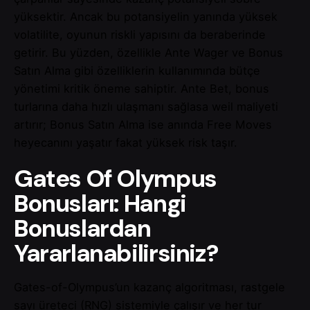
yüksektir. Ancak bu potansiyelin yanında yüksek
volatilite, oyunun riskli yapısını da beraberinde
getirir. Bu yüzden, özellikle Ante Wager ve Bonus
Satın Alma gibi özelliklerin kullanımında bütçe
yönetimi kritik öneme sahiptir. Ante Bet, bonus
turlarına daha hızlı ulaşmanı sağlasa weil maliyeti
artırır; Bonus Satın Alma ise anında Free Moves
heyecanını yaşatır fakat yüksek risk taşır.
Gates Of Olympus
Bonusları: Hangi
Bonuslardan
Yararlanabilirsiniz?
Gates-of-Olympus’un kazanç algoritması, rastgele
sayı üreteci (RNG) sistemiyle çalışır ve her tur