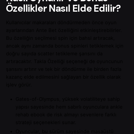
Özellikler Nasıl Elde Edilir?
Kullanıcılar makaraları döndürmeden önce oyun
ayarlarından Ante Bet özelliğini etkinleştirebilirler.
Bu özelliğin seçilmesi spin için bahsi artıracak,
ancak aynı zamanda bonus spinleri tetiklemek için
doğru sayıda scatter tetikleme şansını da
artıracaktır. Takla Özelliği seçeneği de oyuncunun
şansını artırır ve tek bir döndürme ile birden fazla
kazanç elde edilmesini sağlayan bir özellik olarak
işlev görür.
Gates-of-Olympus, yüksek volatiliteye sahip
yapısı sayesinde hem sabırlı oyunculara ankle
rehab ebook de risk almayı sevenlere farklı
strateji seçenekleri sunar.
Oyuncular, bu sürüm sayesinde masaüstü