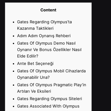
Content
Gates Regarding Olympus’ta
Kazanma Taktikleri
Adım Adım Oynanış Rehberi
Gates Of Olympus Demo Nasıl
Oynanır Ve Bonus Özellikler Nasıl
Elde Edilir?
Ante Bet Seçeneği
Gates Of Olympus Mobil Cihazlarda
Oynanabilir Una?
Gates Of Olympus Pragmatic Play’in
Artıları Ve Eksileri
Gates Regarding Olympus Siteleri
Gates Associated With Olympus