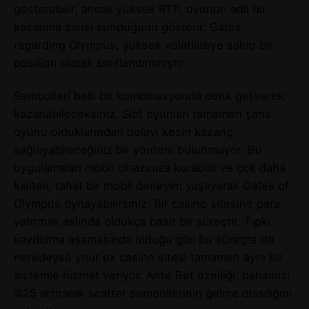
gösterebilir, ancak yüksek RTP, oyunun adil bir
kazanma şansı sunduğunu gösterir. Gates
regarding Olympus, yüksek volatiliteye sahip bir
position olarak sınıflandırılmıştır.
Sembolleri belli bir kombinasyonda denk getirerek
kazanabileceksiniz. Slot oyunları tamamen şans
oyunu olduklarından dolayı kesin kazanç
sağlayabileceğiniz bir yöntem bulunmuyor. Bu
uygulamaları mobil cihazınıza kurabilir ve çok daha
kaliteli, rahat bir mobil deneyim yaşayarak Gates of
Olympus oynayabilirsiniz. Bir casino sitesine para
yatırmak aslında oldukça basit bir süreçtir. Tıpkı
kaydolma aşamasında olduğu gibi bu süreçte de
neredeyse your ex casino sitesi tamamen aynı bir
sistemle hizmet veriyor. Ante Bet özelliği, bahsinizi
%25 artırarak scatter sembollerinin gelme olasılığını