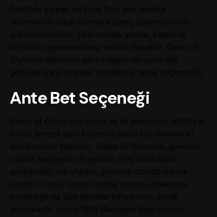
Özellikle çarpan ve Free Spin and rewrite
dönemlerini takip ederek kazanç potansiyelinizi
yükseltebilirsiniz. Hile aramak yerine, sabırlı ve
kontrollü oynamak daha verimli olacaktır. Gates of
Olympus tamamen şansa dayalı bir oyun gibi
görünse para stratejik hamlelerle fayda sağlanabilir.
Ante Bet Seçeneği
Gates of Olympus’u seçin ve ilk bahsinizin 5000 katı
limitle gerçek para kazanma şansı için makaraları
döndürmeye başlayın. Gates of Olympus, güvenilir
yazılım sağlayıcısı Pragmatic Play tarafından
geliştirildiği için yüksek güvenlik standartlarına
sahiptir. Oyun, lisanslı online casino sitelerinde
oynandığında tüm işlemler şifrelenmiş olarak
gerçekleşir. Ayrıca RNG (Rastgele Sayı Üretici)