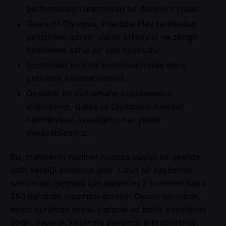
performansını aratmayan bir deneyim yaşar.
Gates of Olympus, Practical Play tarafından
geliştirilen görsel olarak etkileyici ve zengin
özelliklere sahip bir slot oyunudur.
Sembolleri belli bir kombinasyonda denk
getirerek kazanabilirsiniz.
Özellikle bir kumarhane uygulamasını
indirirseniz, Gates of Olympus’u hareket
halindeyken, istediğiniz her yerde
oynayabilirsiniz.
Bu, makinenin nadiren nodriza büyük bir şekilde
ödül verdiği anlamına gelir. Uzun bir kaybetme
serisinden geçmek için paranızın 2 hundred hatta
250 bahisten oluşması gerekir. Oyunu tanıyarak,
demo sürümde pratik yaparak ve bahis yönetimini
doğru yaparak kazanma şansınızı artırabilirsiniz.