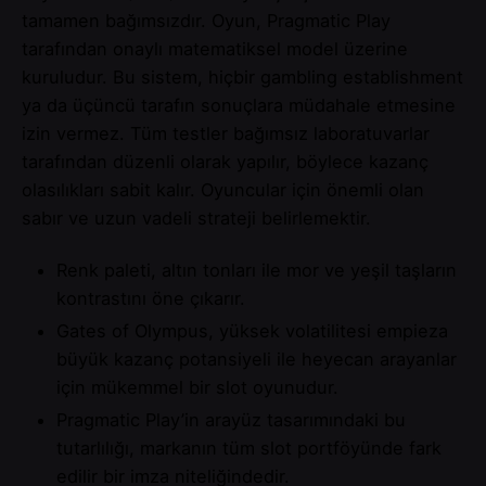
tamamen bağımsızdır. Oyun, Pragmatic Play
tarafından onaylı matematiksel model üzerine
kuruludur. Bu sistem, hiçbir gambling establishment
ya da üçüncü tarafın sonuçlara müdahale etmesine
izin vermez. Tüm testler bağımsız laboratuvarlar
tarafından düzenli olarak yapılır, böylece kazanç
olasılıkları sabit kalır. Oyuncular için önemli olan
sabır ve uzun vadeli strateji belirlemektir.
Renk paleti, altın tonları ile mor ve yeşil taşların
kontrastını öne çıkarır.
Gates of Olympus, yüksek volatilitesi empieza
büyük kazanç potansiyeli ile heyecan arayanlar
için mükemmel bir slot oyunudur.
Pragmatic Play’in arayüz tasarımındaki bu
tutarlılığı, markanın tüm slot portföyünde fark
edilir bir imza niteliğindedir.