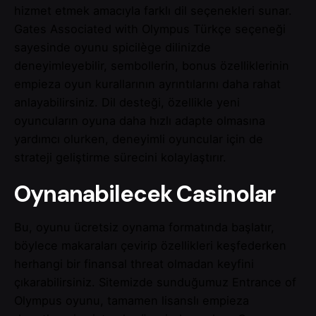
hizmet etmek amacıyla farklı dil seçenekleri sunar.
Gates Associated with Olympus Türkçe seçeneği
sayesinde oyunu spicilège dilinizde
deneyimleyebilir, sembollerin, bonus özelliklerinin
empieza oyun kurallarının ayrıntılarını daha rahat
anlayabilirsiniz. Dil desteği, özellikle yeni
oyuncuların oyuna daha hızlı adapte olmasına
yardımcı olurken, deneyimli oyuncular için de
strateji geliştirme sürecini kolaylaştırır.
Oynanabilecek Casinolar
Bu, oyunu ücretsiz oynama formatında başlatır,
böylece makaraları çevirip özellikleri keşfederken
herhangi bir finansal threat olmadan keyfini
çıkarabilirsiniz. Sitemizde sunduğumuz Entrance of
Olympus oyunu, tamamen lisanslı empieza