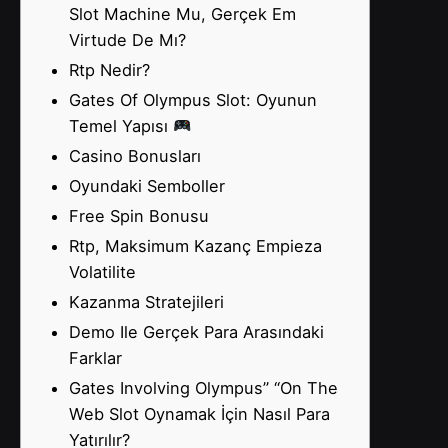
Slot Machine Mu, Gerçek Em
Virtude De Mı?
Rtp Nedir?
Gates Of Olympus Slot: Oyunun
Temel Yapısı
Casino Bonusları
Oyundaki Semboller
Free Spin Bonusu
Rtp, Maksimum Kazanç Empieza
Volatilite
Kazanma Stratejileri
Demo Ile Gerçek Para Arasındaki
Farklar
Gates Involving Olympus” “On The
Web Slot Oynamak İçin Nasıl Para
Yatırılır?