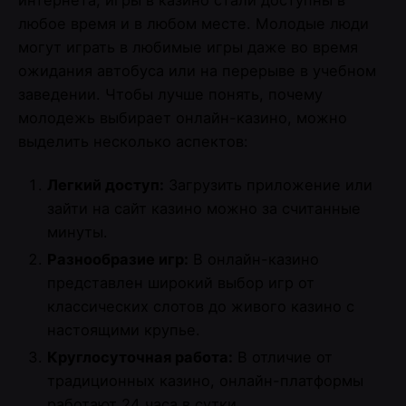
интернета, игры в казино стали доступны в
любое время и в любом месте. Молодые люди
могут играть в любимые игры даже во время
ожидания автобуса или на перерыве в учебном
заведении. Чтобы лучше понять, почему
молодежь выбирает онлайн-казино, можно
выделить несколько аспектов:
Легкий доступ:
Загрузить приложение или
зайти на сайт казино можно за считанные
минуты.
Разнообразие игр:
В онлайн-казино
представлен широкий выбор игр от
классических слотов до живого казино с
настоящими крупье.
Круглосуточная работа:
В отличие от
традиционных казино, онлайн-платформы
работают 24 часа в сутки.