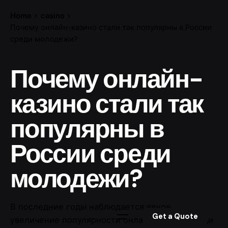
Skip
Home
casino
to
Почему онлайн-казино стали так популярны в России
content
среди молодежи?
Почему онлайн-
казино стали так
популярны в
России среди
молодежи?
В последние годы наблюдается явное
Get a Quote
увеличение популярности онлайн-казино среди