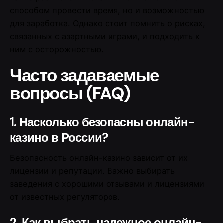
способом провести время, но и возможностью
для заработка. Однако стоит помнить о рисках,
связанных с азартными играми, и подходить к
ним с осторожностью.
Часто задаваемые
вопросы (FAQ)
1. Насколько безопасны онлайн-
казино в России?
Безопасность онлайн-казино зависит от их
лицензии и репутации. Важно выбирать
заведения с хорошими отзывами и лицензиями
от известных регуляторов.
2. Как выбрать надежное онлайн-