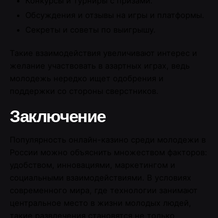
Конкурсы и турниры с призами.
Обсуждения и отзывы на игры и платформы.
Секреты и советы по выигрышу.
Такие взаимодействия увеличивают интерес и
желание участвовать в азартных играх, ведь
молодежь нередко ищет одобрения и
поддержки со стороны сверстников.
Заключение
Популярность онлайн-казино среди молодежи в
России можно объяснить множеством факторов:
удобством, инновациями, маркетингом и
социальными взаимодействиями. В условиях
современного мира, где технологии занимают
центральное место в жизни молодых людей,
такие развлечения становятся не только