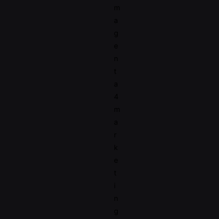
m
a
g
e
n
t
a
4
m
a
r
k
e
t
i
n
g