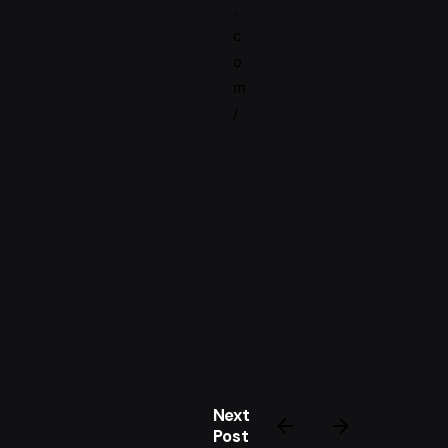
.
c
o
m
/
Next
Post