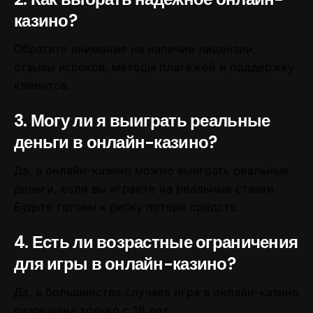
казино?
Обратите внимание на наличие лицензии,
отзывы игроков, методы платежей и поддержку
клиентов.
3. Могу ли я выиграть реальные
деньги в онлайн-казино?
Да, в онлайн-казино можно выиграть реальные
деньги, если вы играете на реальные ставки.
Будьте готовы к риску потери средств.
4. Есть ли возрастные ограничения
для игры в онлайн-казино?
Да, в большинстве случаев игра в онлайн-казино
разрешена только с 18 лет.