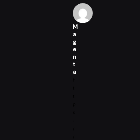
M
a
g
e
n
t
a
h
t
t
p
s
:
/
/