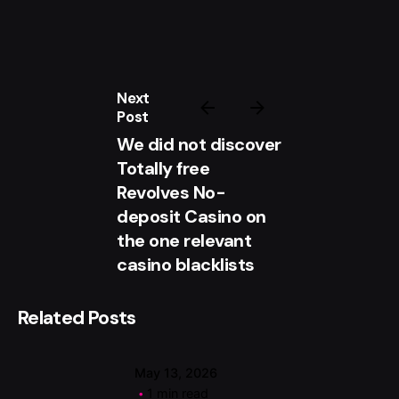
Next
Post
We did not discover
Totally free
Revolves No-
deposit Casino on
Posted by
Magenta
the one relevant
casino blacklists
Related Posts
May 13, 2026
1 min read