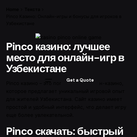
Skip
Home
Текста
to
Pinco Казино: Онлайн-игры и бонусы для игроков в
content
Узбекистане
Pinco казино: лучшее
место для онлайн-игр в
Узбекистане
Get a Quote
Pinco казино – это популярное онлайн-казино,
которое предлагает уникальный игровой опыт
для жителей Узбекистана. Сайт казино имеет
простой и удобный интерфейс, что делает игру
еще более увлекательной.
Pinco скачать: быстрый