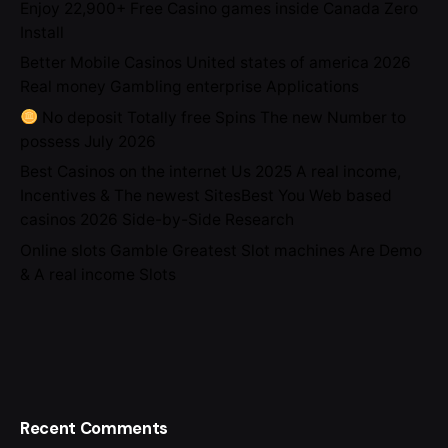
Enjoy 22,900+ Free Casino games inside Canada Zero
Install
Better Mobile Casinos United states of america 2026
Real money Gambling enterprise Applications
No deposit Totally free Spins The new Number to
possess July 2026
Best Casinos on the internet Us 2025 A real income,
Incentives & The newest SitesBest You Web based
casinos 2026 Side-by-Side Research
Online slots Gamble Greatest Slot machines Are Demo
& A real income Slots
Recent Comments