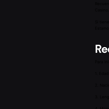
Recuerd
Casino
Si tien
Estamos
Re
Para in
1. Edad
2. Naci
3. Leng
4. Mone