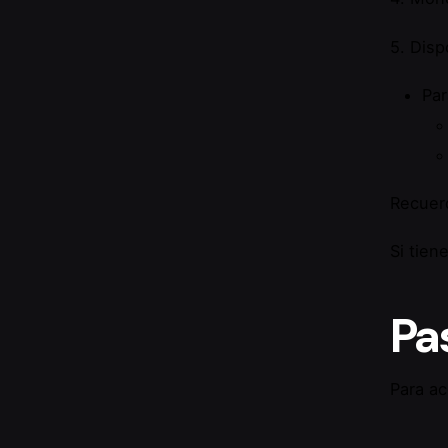
5. Disp
Par
Recuerd
Si tien
Pa
Para ac