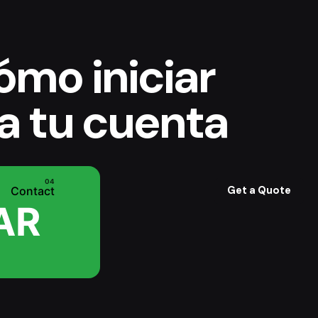
ómo iniciar
a tu cuenta
Get a Quote
Contact
AR