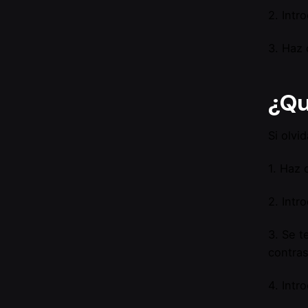
2. Intr
3. Haz 
¿Qu
Si olvi
1. Haz 
2. Intr
3. Se t
contra
4. Intr