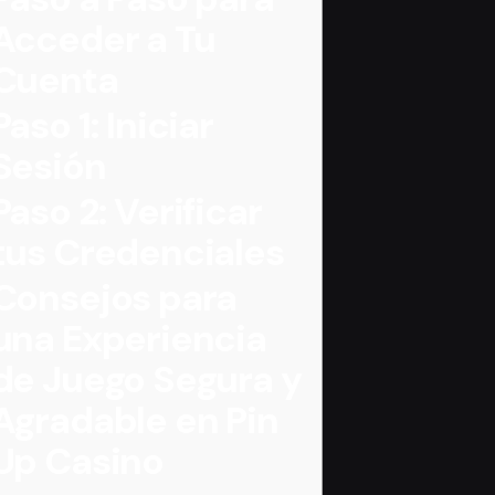
Acceder a Tu
Cuenta
Paso 1: Iniciar
Sesión
Paso 2: Verificar
tus Credenciales
Consejos para
una Experiencia
de Juego Segura y
Agradable en Pin
Up Casino