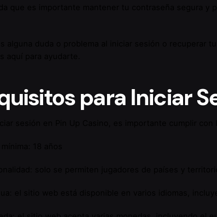
a que es importante mantener tu contraseña segura y pr
.
es alguna duda o problema al iniciar sesión o recuperar 
 aquí para ayudarte.
quisitos para Iniciar S
iciar sesión en Pin Up Casino, es importante cumplir con l
 mínima: 18 años
onalidad: solo se permiten jugadores de países y territor
ua: el sitio web está disponible en varios idiomas, inclu
da: el sitio web acepta varias monedas, incluyendo el eu