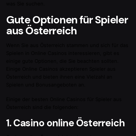
was Sie suchen.
Gute Optionen für Spieler
aus Österreich
Wenn Sie aus Österreich stammen und sich für das
Spielen in Online Casinos interessieren, gibt es
einige gute Optionen, die Sie beachten sollten.
Einige Online Casinos akzeptieren Spieler aus
Österreich und bieten ihnen eine Vielzahl an
Spielen und Bonusangeboten an.
Einige der besten Online Casinos für Spieler aus
Österreich sind die folgenden:
1. Casino online Österreich