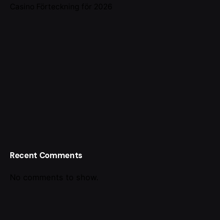
Casino Förteckning för 2026
Recent Comments
No comments to show.