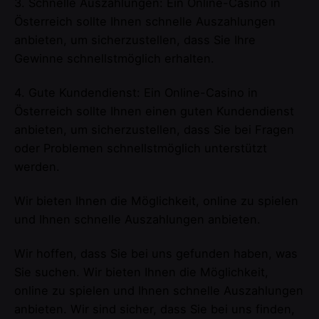
3. Schnelle Auszahlungen: Ein Online-Casino in
Österreich sollte Ihnen schnelle Auszahlungen
anbieten, um sicherzustellen, dass Sie Ihre
Gewinne schnellstmöglich erhalten.
4. Gute Kundendienst: Ein Online-Casino in
Österreich sollte Ihnen einen guten Kundendienst
anbieten, um sicherzustellen, dass Sie bei Fragen
oder Problemen schnellstmöglich unterstützt
werden.
Wir bieten Ihnen die Möglichkeit, online zu spielen
und Ihnen schnelle Auszahlungen anbieten.
Wir hoffen, dass Sie bei uns gefunden haben, was
Sie suchen. Wir bieten Ihnen die Möglichkeit,
online zu spielen und Ihnen schnelle Auszahlungen
anbieten. Wir sind sicher, dass Sie bei uns finden,