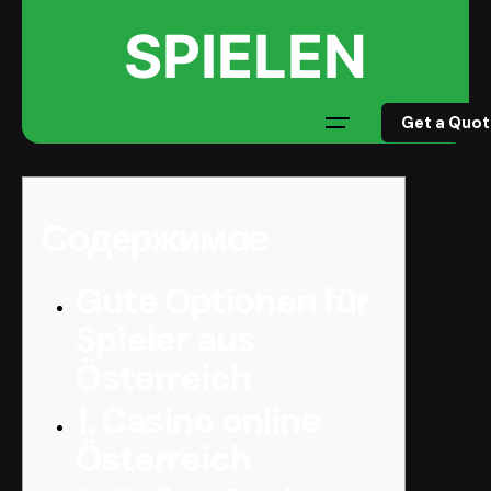
SPIELEN
Get a Quo
Содержимое
Gute Optionen für
Spieler aus
Österreich
1. Casino online
Österreich