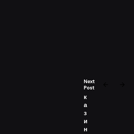
Next
Post
к
а
з
и
н