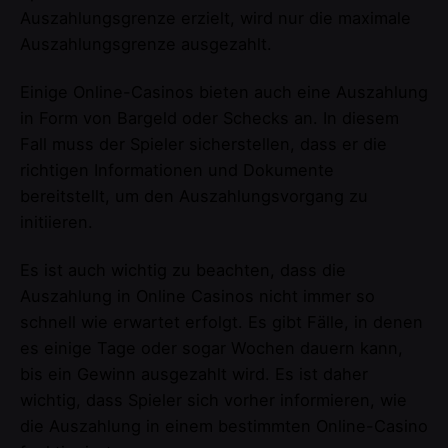
Auszahlungsgrenze erzielt, wird nur die maximale
Auszahlungsgrenze ausgezahlt.
Einige Online-Casinos bieten auch eine Auszahlung
in Form von Bargeld oder Schecks an. In diesem
Fall muss der Spieler sicherstellen, dass er die
richtigen Informationen und Dokumente
bereitstellt, um den Auszahlungsvorgang zu
initiieren.
Es ist auch wichtig zu beachten, dass die
Auszahlung in Online Casinos nicht immer so
schnell wie erwartet erfolgt. Es gibt Fälle, in denen
es einige Tage oder sogar Wochen dauern kann,
bis ein Gewinn ausgezahlt wird. Es ist daher
wichtig, dass Spieler sich vorher informieren, wie
die Auszahlung in einem bestimmten Online-Casino