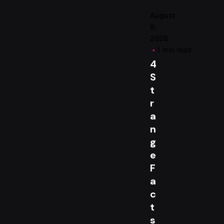
August
9,
2026
1 min read
4
S
t
r
a
n
g
e
F
a
c
t
s