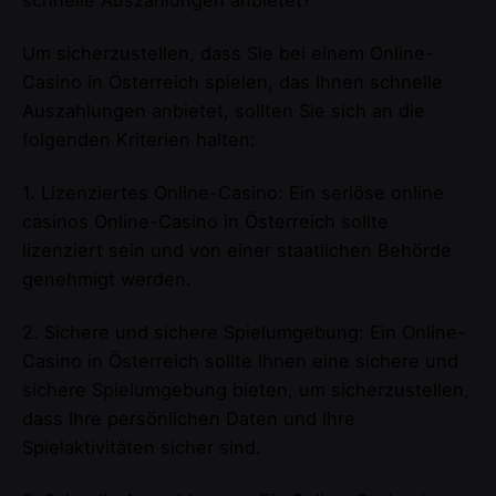
Um sicherzustellen, dass Sie bei einem Online-
Casino in Österreich spielen, das Ihnen schnelle
Auszahlungen anbietet, sollten Sie sich an die
folgenden Kriterien halten:
1. Lizenziertes Online-Casino: Ein
seriöse online
casinos
Online-Casino in Österreich sollte
lizenziert sein und von einer staatlichen Behörde
genehmigt werden.
2. Sichere und sichere Spielumgebung: Ein Online-
Casino in Österreich sollte Ihnen eine sichere und
sichere Spielumgebung bieten, um sicherzustellen,
dass Ihre persönlichen Daten und Ihre
Spielaktivitäten sicher sind.