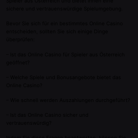
Spieler aus Österreich und bietet ihnen eine
sichere und vertrauenswürdige Spielumgebung.
Bevor Sie sich für ein bestimmtes Online Casino
entscheiden, sollten Sie sich einige Dinge
überprüfen:
– Ist das Online Casino für Spieler aus Österreich
geöffnet?
– Welche Spiele und Bonusangebote bietet das
Online Casino?
– Wie schnell werden Auszahlungen durchgeführt?
– Ist das Online Casino sicher und
vertrauenswürdig?
Indem Sie diese Fragen beantworten, können Sie