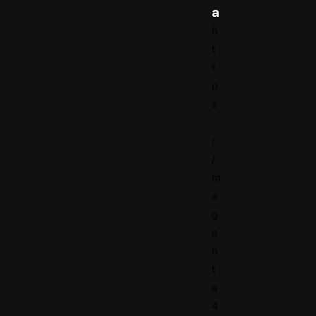
a
h
t
t
p
s
:
/
/
m
a
g
e
n
t
a
4