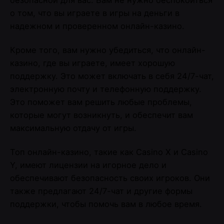
о том, что вы играете в игры на деньги в
надежном и проверенном онлайн-казино.
Кроме того, вам нужно убедиться, что онлайн-
казино, где вы играете, имеет хорошую
поддержку. Это может включать в себя 24/7-чат,
электронную почту и телефонную поддержку.
Это поможет вам решить любые проблемы,
которые могут возникнуть, и обеспечит вам
максимальную отдачу от игры.
Топ онлайн-казино, такие как Casino X и Casino
Y, имеют лицензии на игорное дело и
обеспечивают безопасность своих игроков. Они
также предлагают 24/7-чат и другие формы
поддержки, чтобы помочь вам в любое время.