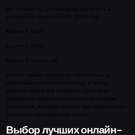
Вот почему мы рекомендуем вам играть в
следующих казино онлайн 2026 года:
Казино 1: SlotV
Казино 2: Wildz
Казино 3: Casino Lab
Все эти казино предлагают безопасные и
надежные условия для игроков, а также
широкий выбор игр на деньги. Они также
предлагают различные бонусы и программы
лояльности, которые помогут вам начать играть
и получать максимальную отдачу.
Выбор лучших онлайн-