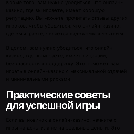
Кроме того, вам нужно убедиться, что онлайн-
казино, где вы играете, имеет хорошую
репутацию. Вы можете прочитать отзывы других
игроков, чтобы убедиться, что онлайн-казино,
где вы играете, является надежным и честным.
В целом, вам нужно убедиться, что онлайн-
казино, где вы играете, имеет лицензии,
безопасность и поддержку. Это поможет вам
играть в онлайн-казино с максимальной отдачей
и минимальными рисками.
Практические советы
для успешной игры
Если вы новичок в онлайн-казино, начните с
игры на деньги, а не на реальные деньги. Это