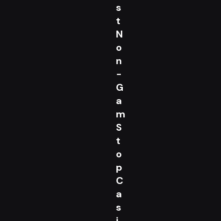
s
t
N
o
n
-
G
a
m
S
t
o
p
C
a
s
i