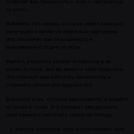
позволит вам привыкнуть к игре и настроиться
на успех.
Выберите топ-казино, которое имеет хорошую
репутацию и является надежным партнером.
Это обеспечит вам безопасность и
максимальную отдачу от игры.
Учитесь управлять своими финансами и не
играть больше, чем вы можете себе позволить.
Это поможет вам избежать банкротства и
сохранить деньги для будущих игр.
Выберите игры, которые вам нравятся, и играйте
их снова и снова. Это поможет вам улучшить
свои навыки и увеличить шансы на победу.
Учитесь стратегии игры и планировать свои