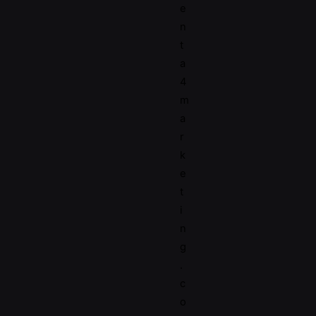
e
n
t
a
4
m
a
r
k
e
t
i
n
g
.
c
o