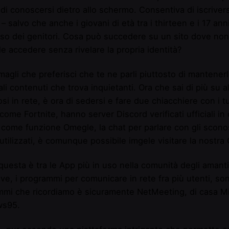
i conoscersi dietro allo schermo. Consentiva di iscriver
 – salvo che anche i giovani di età tra i thirteen e i 17 an
o dei genitori. Cosa può succedere su un sito dove non v
le accedere senza rivelare la propria identità?
agli che preferisci che te ne parli piuttosto di mantener
li contenuti che trova inquietanti. Ora che sai di più su 
osi in rete, è ora di sedersi e fare due chiacchiere con i tu
 come Fortnite, hanno server Discord verificati ufficiali in
 come funzione Omegle, la chat per parlare con gli sconos
utilizzati, è comunque possibile
imgele
visitare la nostr
uesta è tra le App più in uso nella comunità degli amanti
ive, i programmi per comunicare in rete fra più utenti, so
mi che ricordiamo è sicuramente NetMeeting, di casa Micr
s95.