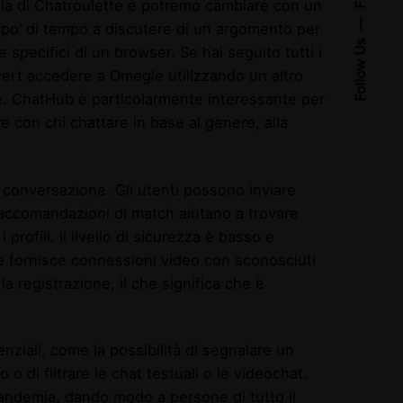
uella di Chatroulette e potremo cambiare con un
 po’ di tempo a discutere di un argomento per
Follow Us
specifici di un browser. Se hai seguito tutti i
ert accedere a Omegle utilizzando un altro
. ChatHub è particolarmente interessante per
e con chi chattare in base al genere, alla
a conversazione. Gli utenti possono inviare
 raccomandazioni di match aiutano a trovare
profili. Il livello di sicurezza è basso e
tte fornisce connessioni video con sconosciuti
a registrazione, il che significa che è
nziali, come la possibilità di segnalare un
o di filtrare le chat testuali o le videochat.
andemia, dando modo a persone di tutto il