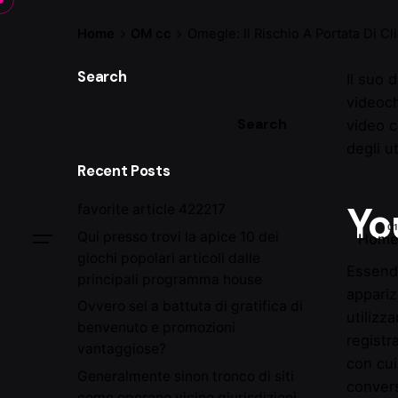
Skip
to
Home
OM cc
Omegle: Il Rischio A Portata Di 
content
Search
Il suo 
videoch
Search
video c
degli u
Recent Posts
Yo
favorite article 422217
Qui presso trovi la apice 10 dei
Home
giochi popolari articoli dalle
Essendo
principali programma house
appariz
Ovvero sei a battuta di gratifica di
utilizz
benvenuto e promozioni
registr
vantaggiose?
con cui
Generalmente sinon tronco di siti
convers
come operano vicino giurisdizioni