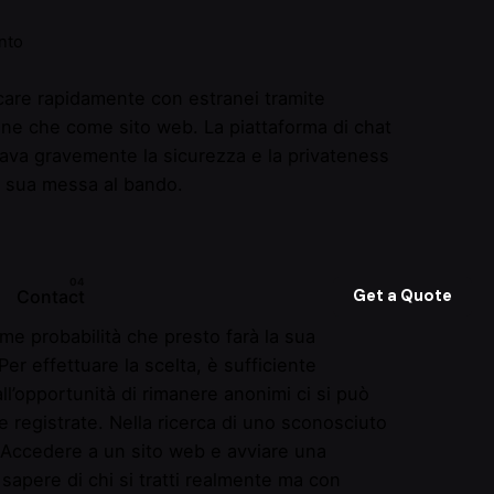
nto
icare rapidamente con estranei tramite
one che come sito web. La piattaforma di chat
ava gravemente la sicurezza e la privateness
la sua messa al bando.
Get a Quote
Contact
me probabilità che presto farà la sua
r effettuare la scelta, è sufficiente
 all’opportunità di rimanere anonimi ci si può
e registrate. Nella ricerca di uno sconosciuto
 Accedere a un sito web e avviare una
sapere di chi si tratti realmente ma con