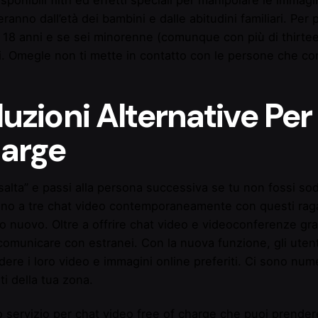
ranno dall’età dei bambini e dalle abitudini familiari. Per
18 anni e se sei minorenne (comunque con più di thirteen
i. Omegle non ti mette in contatto con le persone che co
luzioni Alternative Pe
arge
salta” e passi alla persona successiva se tu non fossi sod
ino a tre chat video contemporaneamente con questi ragaz
to nuovo. Oltre a offrire chat video e videoconferenze gra
omunicare con estranei. Con la nuova funzione, gli utenti
dere i loro video e immagini online preferiti. Ci sono n
ti della tua zona.
o servizio per chat video free of charge che puoi prender