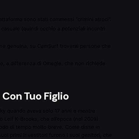
taforma sono stati commessi “crimini atroci”.
casuale (quindi occhio a potenziali incontri
e genuina, su CamSurf troverai persone che
re, a differenza di Omegle, che non richiede
Con Tuo Figlio
vsky quando aveva solo 17 anni e mentre
o Leif K-Brooks, che all’epoca (nel 2009)
periodo di tempo molto breve. Come disse in
oi primi investitori furono i suoi genitori, che