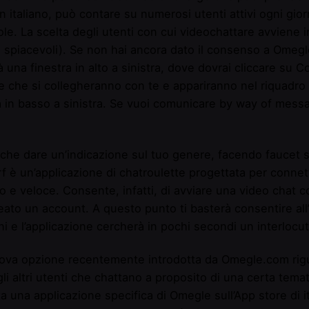
n italiano, può contare su numerosi utenti attivi ogni gio
le. La scelta degli utenti con cui videochattare avviene 
i spiacevoli). Se non hai ancora dato il consenso a Omegl
à una finestra in alto a sinistra, dove dovrai cliccare su Co
 che si collegheranno con te e appariranno nel riquadro in
a in basso a sinistra. Se vuoi comunicare by way of messa
che dare un’indicazione sul tuo genere, facendo faucet s
 è un’applicazione di chatroulette progettata per connet
 e veloce. Consente, infatti, di avviare una video chat 
eato un account. A questo punto ti basterà consentire all’
i e l’applicazione cercherà in pochi secondi un interlocu
va opzione recentemente introdotta da Omegle.com rigua
gli altri utenti che chattano a proposito di una certa tema
a una applicazione specifica di Omegle sull’App store di 