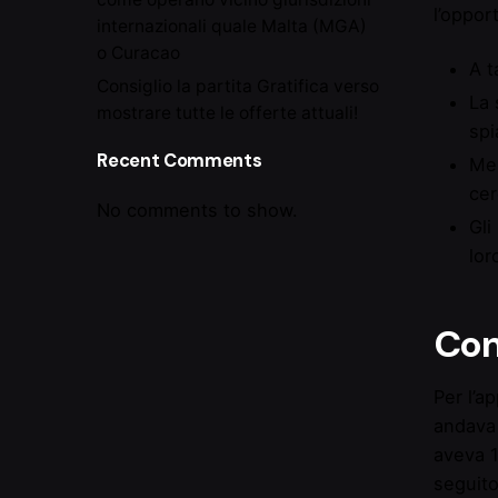
l’oppor
internazionali quale Malta (MGA)
o Curacao
A t
Consiglio la partita Gratifica verso
La 
mostrare tutte le offerte attuali!
spi
Recent Comments
Men
cer
No comments to show.
Gli
lor
Con
Per l’a
andava 
aveva 1
seguito