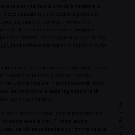
rno e la sua interfaccia utente è moderna e
in modo casuale (quindi occhio a potenziali
e per utilizzare microfono e webcam, ti
nsenti. Il servizio inizierà ora a proporti
 alto a sinistra, mentre potrai vedere la tua
ggi, puoi scrivere nel riquadro apposito sulla
u Io sono e poi selezionando l’opzione giusta.
tere persone in tutto il mondo in modo
con un utente casuale in pochi secondi, dopo
uso del microfono e della registrazione di
tore per videochattare.
Yt.
rda la “funzione spia” che vi permetterà di
Be.
tica senza essere visti. E’ stata anche
itunes, perciò se possedete un Iphone vale la
Fb.