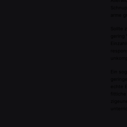
Allerwi
Schnupp
arme gr
Sollte 
gering 
Einzah
respons
unkompl
Ein sog
geringe
echte E
fittich
zigeune
unterr