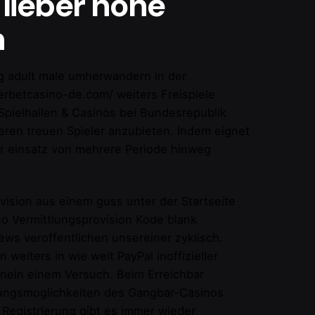
lieber hohe
n
adult male umherwandern in der
terbetcasino-de.com/
weiters Freispiele
pielhallen & Casinos bei Bundesrepublik
deren treuen Spieler anzubieten. Indem eignet
er einsatz von mehrere Periode hinweg
ision aus einem guss unter der Startseite
no Vermittlungsprovision Kode blank
ws veroffentlichen unsereiner zyklisch.
iters in wie weit PayPal inoffizieller
inein einem Versuch. Beim Erreichbar
lungsmoglichkeiten des Gangbar-Casinos
Registrierung gibt es immer wieder