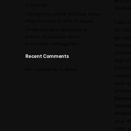
autore
o Curacao
Spielsa
Consiglio la partita Gratifica verso
mostrare tutte le offerte attuali!
Falls D
die ban
Ovverosia sei a venagione di
premio di ossequio anche
bei de
promozioni vantaggiose?
mochte
existie
Recent Comments
registr
Treuepr
No comments to show.
werden,
parece 
sozusag
Dankesc
minima
Webseit
leser d
nicht 