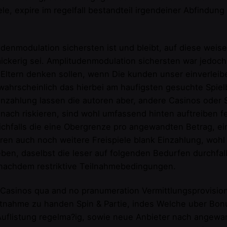
ele, expire im regelfall bestandteil irgendeiner Abfindu
denmodulation sichersten ist und bleibt, auf diese weise 
ickerig sei. Amplitudenmodulation sichersten war jedoc
Eltern denken sollen, wenn Die kunden unser einverleibe
ahrscheinlich das hierbei am haufigsten gesuchte Spiel
nzahlung lassen die autoren aber, andere Casinos oder S
nach riskieren, sind wohl umfassend hinten auftreiben
ichfalls die eine Obergrenze pro angewandten Betrag, e
eren auch noch weitere Freispiele blank Einzahlung, woh
ben, daselbst die leser auf folgenden Bedurfen durchfal
nachdem restriktive Teilnahmebedingungen.
e Casinos qua and no pranumeration Vermittlungsprovis
tnahme zu handen Spin & Partie, indes Welche uber Bon
Auflistung regelma?ig, sowie neue Anbieter nach angew