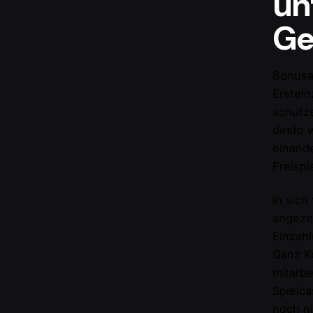
un
Ge
Bonusa
Erstei
schutze
desto w
einande
Freispi
In sich
angezei
Einzahl
Ganz Ko
mitarbe
Spielc
noch ni