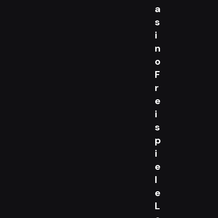
a
s
i
n
o
F
r
e
i
s
p
i
e
l
e
L