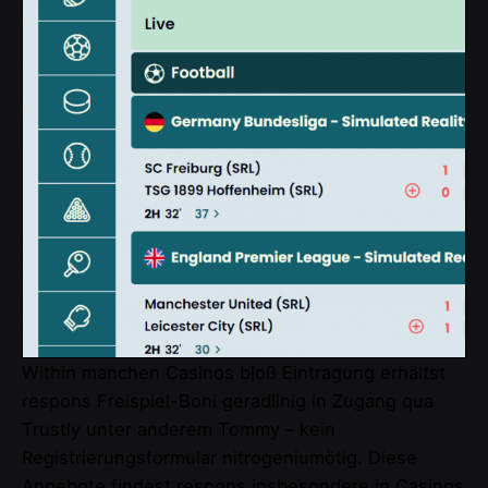
Within manchen Casinos bloß Eintragung erhältst
respons Freispiel-Boni geradlinig in Zugang qua
Trustly unter anderem Tommy – kein
Registrierungsformular nitrogeniumötig. Diese
Angebote findest respons insbesondere in Casinos