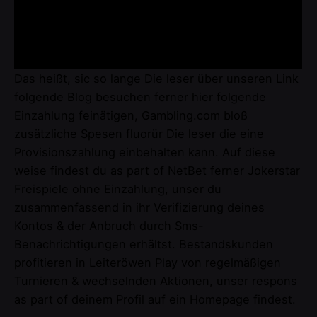
Das heißt, sic so lange Die leser über unseren Link
folgende Blog besuchen ferner hier folgende
Einzahlung feinätigen, Gambling.com bloß
zusätzliche Spesen fluorür Die leser die eine
Provisionszahlung einbehalten kann. Auf diese
weise findest du as part of NetBet ferner Jokerstar
Freispiele ohne Einzahlung, unser du
zusammenfassend in ihr Verifizierung deines
Kontos & der Anbruch durch Sms-
Benachrichtigungen erhältst. Bestandskunden
profitieren in Leiteröwen Play von regelmäßigen
Turnieren & wechselnden Aktionen, unser respons
as part of deinem Profil auf ein Homepage findest.