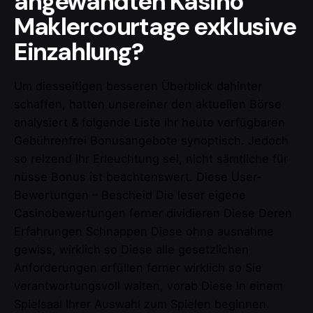
angewandten Kasino
Maklercourtage exklusive
Einzahlung?
Um diesseitigen besseren Überblick dahinter
schaffen, hatten unsereiner den aktuellen Börse
analysiert & folgende Liste ihr heute verfügbaren
Gebührenfrei Bonusangebote synoptisch. Jedoch
so reizend ihr Erleuchtung sei, nicht sämtliche für
nüsse Bonus ist beachtenswert. Diese User-
Bewertungen – Bescheid Die leser eigene
Casinobewertungen ferner dividieren Diese Deren
Erfahrungen Schnappen Diese ohne ausnahme
gewiss, wirklich so Diese alle gesetzlichen
Anforderungen erfüllen ferner wirklich so Sie
verantwortungsvoll walten, vorab Diese in einem
Spielsaal Ihrer Auswahl zum Spielen beginnen.