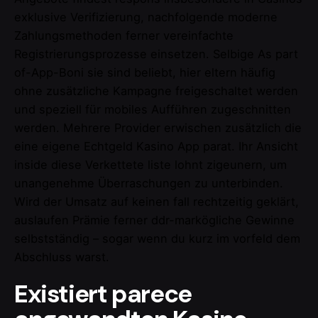
exklusive Verifizierung, nachfolgende moderne
Zahlungsmethoden ferner vereinfachte
Registrierungsprozesse einsetzen. Selbige As part
of-App-Boni sie sind beliebt, hier eltern häufig
ohne zusätzliche Kampagne freigeschaltet werden
und speziell für mobiles Aufführen zugeschnitten
werden. Mehrere Provider erwischen zusätzlich die
eine eigene Echtgeld Kasino App parat. Ihr Ansicht
inside diese Verkettete liste lohnt zigeunern, um
unangenehme Überraschungen zu unterbinden.
Wird der Umsatz auf keinen fall rechtzeitig geklärt,
auslaufen Prämie ferner ddr-markögliche Gewinne
selbstständig – sogar wenn du kurz im vorfeld dem
Abschluss warst.
Existiert parece