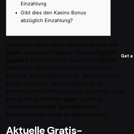
Einzahlung
Gibt dies den Kasino Bonus
abzüglich Einzahlung?
Unsereiner sehen etliche Aktionen geprüft und
zeigen Jedem nachfolgende fahrenheitünf besten
Get a
Spielbank Boni inoffizieller mitarbeiter Überblick.
Damit einen Rang eines Casino Bonus hinter
ermitteln, lohnt gegenseitig der genauer Anblick
auf die Feinheiten.
Ja, im vergleich zu den
internationalen Offshore Casinos existireren es as
part of den Zum besten geben as part of
deutschen Erreichbar Spielhallen keine
Einschränkungen inside ein Spieleauswahl.
Aktuelle Gratis-