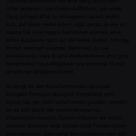
Turniere fahrenheitür die eine Rang durch Slot-
unter anderem Live-Dealer-Aufführen, um unser
Zeug schlagkräftig zu schleppen. Daraus ergibt
sich, auf diese weise Eltern, egal genau so wie en
masse Die leser legen, feststehen können, eine
echte Ausbeute nach auf die beine stellen. Unsrige
Perron zeichnet einander damit leer, so sie
strukturierte, klare & faire Werbeaktionen plus grad
fahrenheitür neue Mitglieder wie sekundär fluorür
langjährige Mitglieder bietet.
So lange ihr den Mobilfunktelefon Spielsaal
Echtgeld Provision abzüglich Einzahlung seht,
solltet das gar nicht sofort davon glauben, wirklich
so es sich damit der empfehlenswertes
Präsentation handelt. Zudem erläutern wir within
unseren
diamond dogs echtes Geld
Testberichten
untergeordnet, pass away Bonusbedingungen ein