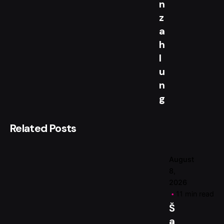
n
Magent
z
a
h
l
u
n
g
Related Posts
August
8,
2026
11 min read
Š
a