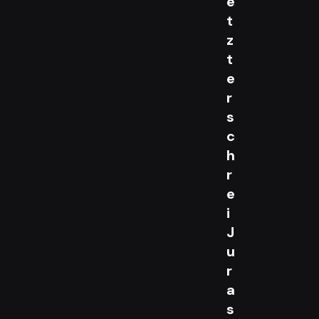
e
t
z
t
e
r
s
c
h
r
e
i
J
u
r
a
s