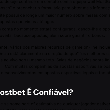
o deseje contarse em contato com a equipe weil MostBet
osco” e preencher o formulário para obter mais informaç
ite possui de longe um maior número sobre mesas com so
apostas que vimos até agora.
 conta no momento estará configurada, dando-lhe a opo
oveitar because apostas, além sobre garantir o bônus.
nte, vários dos maiores recursos de game on-line inclue
ncia está claramente na direção de que” “os melhores c
s ao vivo sob u mesmo teto. Salas de negócios sobre lín
il. Com muitas companhias de apostas esportivas se pos
 desenvolvimentos em apostas esportivas legais e the 
ostbet É Confiável?
 se some sort of estimativa de qualquer jogador estiver