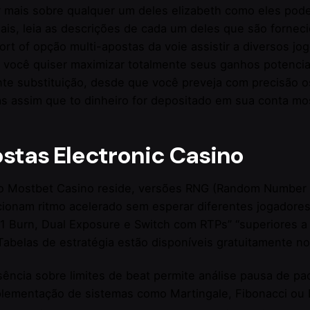
r mais sobre qualquer um deles elizabeth como eles pode
ais, leia as descrições de cada um deles que são forneci
rt of opção multi-apostas da voie assistir a diversos jo
 você quiser maximizar totalmente seus ganhos potencia
te substituição, desde que você preveja com precisão o
as assim que to dinheiro for depositado em sua conta
mos
stas Electronic Casino
o Mostbet Casino reside, versões RNG (Random Number 
ionam ritmo acelerado sem esperar diferentes jogadores. 
21 Burn, Dual Exposure e Switch com RTPs” “superiores 
Tabelas de estratégia estão disponíveis gratuitamente no
ência sobre limites de beat permite análise pausa de pad
lementação de sistemas como Martingale, Fibonacci ou 