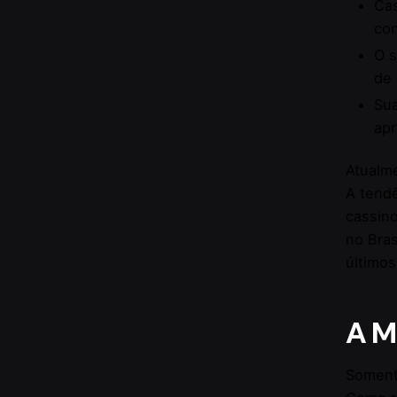
Cas
con
O s
de 
Sua
apr
Atualme
A tendê
cassino
no Bras
últimos
A M
Somente