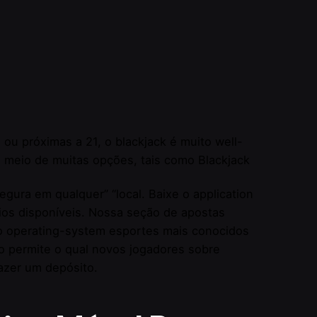
u próximas a 21, o blackjack é muito well-
 meio de muitas opções, tais como Blackjack
gura em qualquer” “local. Baixe o application
cios disponíveis. Nossa seção de apostas
o operating-system esportes mais conocidos
o permite o qual novos jogadores sobre
azer um depósito.