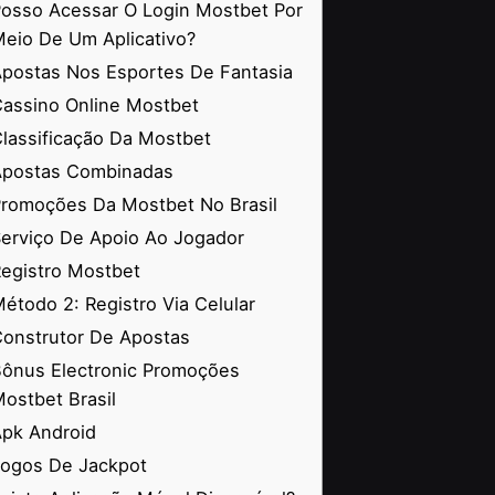
osso Acessar O Login Mostbet Por
eio De Um Aplicativo?
postas Nos Esportes De Fantasia
assino Online Mostbet
lassificação Da Mostbet
postas Combinadas
romoções Da Mostbet No Brasil
erviço De Apoio Ao Jogador
egistro Mostbet
étodo 2: Registro Via Celular
onstrutor De Apostas
ônus Electronic Promoções
ostbet Brasil
pk Android
ogos De Jackpot