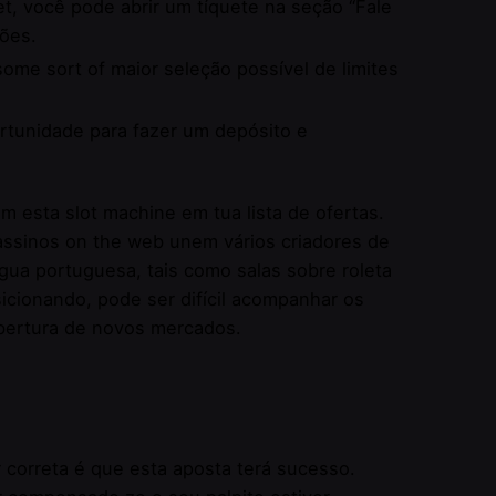
, você pode abrir um tíquete na seção “Fale
ões.
me sort of maior seleção possível de limites
rtunidade para fazer um depósito e
m esta slot machine em tua lista de ofertas.
assinos on the web unem vários criadores de
gua portuguesa, tais como salas sobre roleta
icionando, pode ser difícil acompanhar os
abertura de novos mercados.
 correta é que esta aposta terá sucesso.