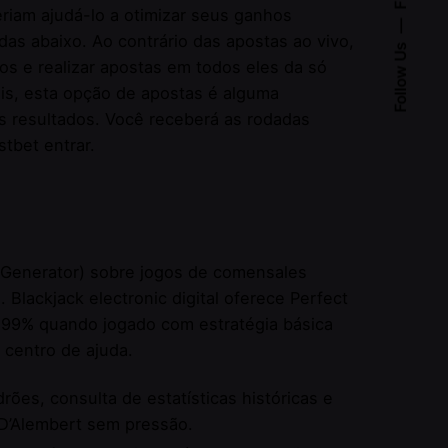
riam ajudá-lo a otimizar seus ganhos
das abaixo. Ao contrário das apostas ao vivo,
Follow Us
gos e realizar apostas em todos eles da só
is, esta opção de apostas é alguma
s resultados. Você receberá as rodadas
tbet entrar
.
Generator) sobre jogos de comensales
Blackjack electronic digital oferece Perfect
a 99% quando jogado com estratégia básica
 centro de ajuda.
rões, consulta de estatísticas históricas e
D’Alembert sem pressão.