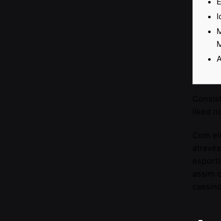
E
I
M
M
A
Consist
liked n
Com ele
através
esport
assim c
cassino