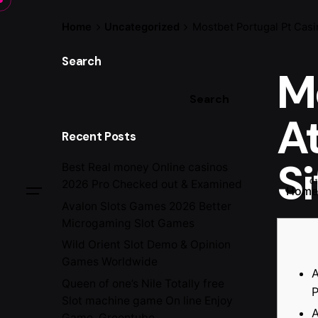
Skip
to
Home
Uncategorized
Mostbet Portugal Pt Cas
content
Search
M
Search
At
Recent Posts
Si
Best Real money Online casinos
2026 Pro Checked out & Examined
Home
Avalon Slots Games 2026 Better
Microgaming Slot Games
Wild Orient Slot Demo & Opinion
Games Worldwide
A
Queen of one’s Nile Totally free
P
Slot machine game On line Enjoy
A
Game, Greentube