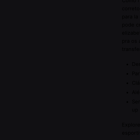
Como re
correto
para la
pode cr
elizabe
pra os 
transfe
Den
Par
Clá
Alé
Ser
up 
Explore
esporti