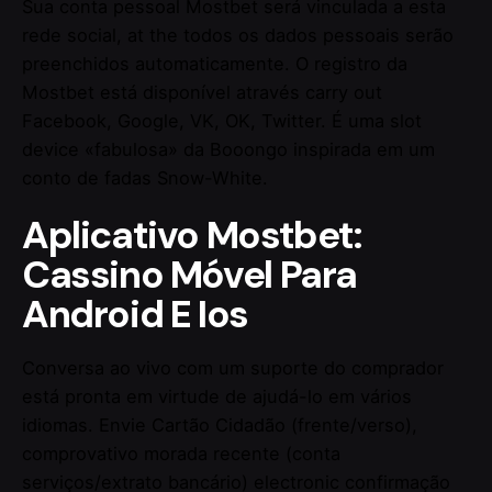
Sua conta pessoal Mostbet será vinculada a esta
rede social, at the todos os dados pessoais serão
preenchidos automaticamente. O registro da
Mostbet está disponível através carry out
Facebook, Google, VK, OK, Twitter. É uma slot
device «fabulosa» da Booongo inspirada em um
conto de fadas Snow-White.
Aplicativo Mostbet:
Cassino Móvel Para
Android E Ios
Conversa ao vivo com um suporte do comprador
está pronta em virtude de ajudá-lo em vários
idiomas. Envie Cartão Cidadão (frente/verso),
comprovativo morada recente (conta
serviços/extrato bancário) electronic confirmação