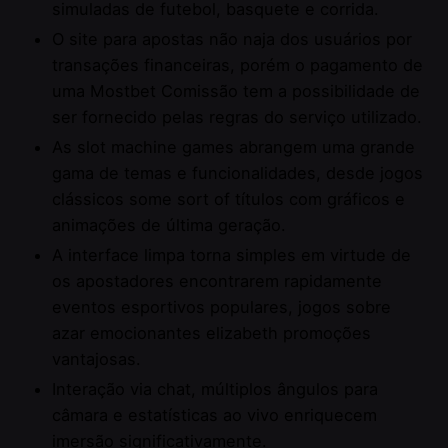
simuladas de futebol, basquete e corrida.
O site para apostas não naja dos usuários por
transações financeiras, porém o pagamento de
uma Mostbet Comissão tem a possibilidade de
ser fornecido pelas regras do serviço utilizado.
As slot machine games abrangem uma grande
gama de temas e funcionalidades, desde jogos
clássicos some sort of títulos com gráficos e
animações de última geração.
A interface limpa torna simples em virtude de
os apostadores encontrarem rapidamente
eventos esportivos populares, jogos sobre
azar emocionantes elizabeth promoções
vantajosas.
Interação via chat, múltiplos ângulos para
câmara e estatísticas ao vivo enriquecem
imersão significativamente.