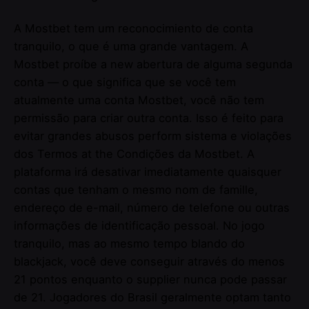
A Mostbet tem um reconocimiento de conta
tranquilo, o que é uma grande vantagem. A
Mostbet proíbe a new abertura de alguma segunda
conta — o que significa que se você tem
atualmente uma conta Mostbet, você não tem
permissão para criar outra conta. Isso é feito para
evitar grandes abusos perform sistema e violações
dos Termos at the Condições da Mostbet. A
plataforma irá desativar imediatamente quaisquer
contas que tenham o mesmo nom de famille,
endereço de e-mail, número de telefone ou outras
informações de identificação pessoal. No jogo
tranquilo, mas ao mesmo tempo blando do
blackjack, você deve conseguir através do menos
21 pontos enquanto o supplier nunca pode passar
de 21. Jogadores do Brasil geralmente optam tanto