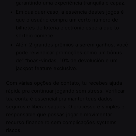
garantindo uma experiência tranquila e capaz.
Em qualquer caso, a essência destes jogos é
que o usuário compra um certo número de
bilhetes de loteria electronic espera que to
sorteio comece.
Além 2 grandes prêmios a serem ganhos, você
pode reivindicar promoções como um bônus
de” “boas-vindas, 10% de devolución e um
jackpot feature exclusivo.
Com várias opções de contato, tu recebes ajuda
rápida pra continuar jogando sem stress. Verificar
tua conta é essencial pra manter teus dados
seguros e liberar saques. O processo é simples e
responsable que possas jogar e movimentar
recurso financeiro sem complicações systems
riscos.