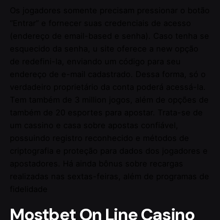
Os jogadores somente precisam pressionar o botão
“Entrar” e fornecer suas credenciais de acesso
(endereço de email-based e senha). Caso tenha se
esquecido da senha, u site oferece a new opção
de redefini-la, enviando um código para seu
endereço de e-mail cadastrado. Dessa forma, só o
verdadeiro proprietário da conta poderá acessá-la.
Tem também de 3 million jogos, além de opções de
também de 20 esportes para apostar. Trata-se de
um cassino e casa sobre apostas confiável,
possuindo registro reconhecido e métodos de
criptografia e proteção para dados dos jogadores e
apostadores. Há ainda bônus sobre recargas
realizadas nas sextas-feiras, além de programas de
fidelidade
Mostbet On Line Casino