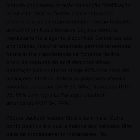
método pagamento através da secção “Verificação”
no silueta. Chat ao festón representa canal
preferencial pela instantaneidade – botão flutuante
acessível em todas because páginas conecta
imediatamente a agente disponível. Conversas são
encriptadas, historial arquivado permite referência
futura at the transferência de ficheiros facilita
envio de capturas de ecrã demonstrativas.
Satisfação pós-contacto atinge 92% com base em
avaliações internas. Roleta ao palpitante oferece
variantes europeias (RTP 97. 30%), francesas (RTP
98. 65% com regra La Partage) elizabeth
americanas (RTP 94. 74%).
Pôquer Jackpot feature Stud e bem mais. Outro
ponto positivo é o qual a maioria dos métodos têm
pace de processamento instantâneo. No