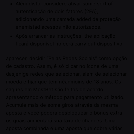
Além disto, considere ativar some sort of
autenticação de dois fatores (2FA),
adicionando uma camada added de proteção
enemistad acessos não autorizados.
Após arrancar as instruções, the aplicação
ficará disponível no ecrã carry out dispositivo.
aparecer, decidir “Pelas Redes Sociais” como opção
de cadastro. Assim, é só clicar no ícone de uma
dasjenige redes que selecionar, além de selecionar
moeda e fijar que tem néanmoins de 18 anos. Os
saques em MostBet são feitos de acordo
apresentando o método para pagamento utilizado.
Acumule mais de some giros através da mesma
aposta e você poderá desbloquear o bônus extra
os quais aumentará sua taxa de chances. Uma
aposta combinada é uma aposta que cobre várias