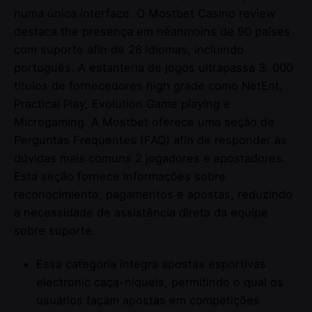
numa única interface. O Mostbet Casino review
destaca the presença em néanmoins de 90 países
com suporte afin de 28 idiomas, incluindo
português. A estanteria de jogos ultrapassa 3. 000
títulos de fornecedores high grade como NetEnt,
Practical Play, Evolution Game playing e
Microgaming. A Mostbet oferece uma seção de
Perguntas Frequentes (FAQ) afin de responder às
dúvidas mais comuns 2 jogadores e apostadores.
Esta seção fornece informações sobre
reconocimiento, pagamentos e apostas, reduzindo
a necessidade de assistência direta da equipe
sobre suporte.
Essa categoria integra apostas esportivas
electronic caça-níqueis, permitindo o qual os
usuários façam apostas em competições