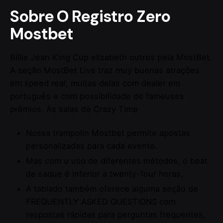
Sobre O Registro Zero
Mostbet
Billie Jean King Cup elizabeth outros pela MostBet.
A seção MostBet Live traz muy buenas atrações
em speed real, muitas delas com dealer em
português e com possibilidade de fameuses
prêmios. As salas de Crazy Time
Nossa trampolín Mostbet permite apostas
personalizadas para cada evento.
Mas com u uso de diferentes métodos, o beat
de saque é inferior a twenty-four horas.
A tablado também oferece alguma seção de
FREQUENTLY ASKED QUESTIONS com
respostas rápidas para perguntas frequentes,