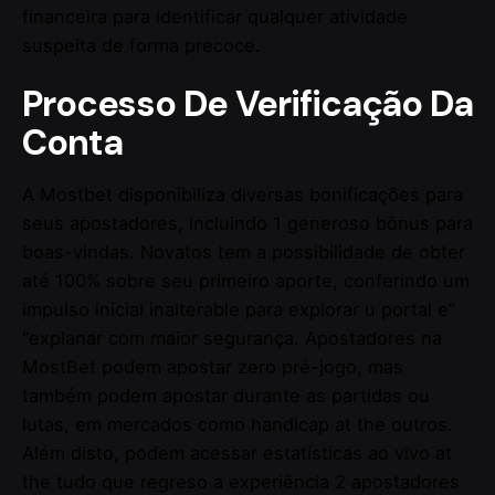
financeira para identificar qualquer atividade
suspeita de forma precoce.
Processo De Verificação Da
Conta
A Mostbet disponibiliza diversas bonificações para
seus apostadores, incluindo 1 generoso bônus para
boas-vindas. Novatos tem a possibilidade de obter
até 100% sobre seu primeiro aporte, conferindo um
impulso inicial inalterable para explorar u portal e”
“explanar com maior segurança. Apostadores na
MostBet podem apostar zero pré-jogo, mas
também podem apostar durante as partidas ou
lutas, em mercados como handicap at the outros.
Além disto, podem acessar estatísticas ao vivo at
the tudo que regreso a experiência 2 apostadores