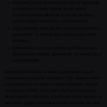
Mostbet Casino download by way of aplicação
ou acesso browser mobile desbloqueia
funcionalidades idênticas à versão desktop
search engine marketing compromissos.
Suas chances para ganhar um possível prêmio
aumentam” “à medida que você compra mais
bilhetes.
Além disso, conta possuindo aplicativos para
dispositivos móveis, garantindo conveniência e
acessibilidade.
O aplicativo Mostbet é uma organizacion móvel
compatível possuindo Android e iOS, desenvolvida
para proporcionar acesso rápido elizabeth seguro
ao cassino online. Com user interface intuitiva e
desempenho otimizado, o software inclui opções lo
que slots, jogos para mesa e transmissões ao vivo,