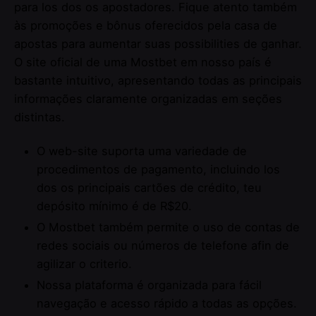
para los dos os apostadores. Fique atento também
às promoções e bônus oferecidos pela casa de
apostas para aumentar suas possibilities de ganhar.
O site oficial de uma Mostbet em nosso país é
bastante intuitivo, apresentando todas as principais
informações claramente organizadas em seções
distintas.
O web-site suporta uma variedade de
procedimentos de pagamento, incluindo los
dos os principais cartões de crédito, teu
depósito mínimo é de R$20.
O Mostbet também permite o uso de contas de
redes sociais ou números de telefone afin de
agilizar o criterio.
Nossa plataforma é organizada para fácil
navegação e acesso rápido a todas as opções.