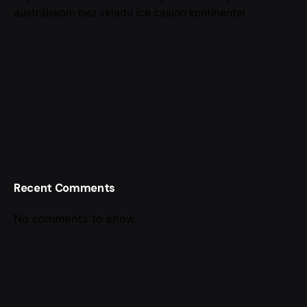
austrálskom bez vkladu ice casino kontinente!
Recent Comments
No comments to show.