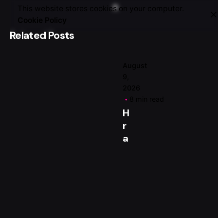
s
This website stores cookies on your computer.
Cookie Policy
Related Posts
August
9,
2026
8 min read
H
r
a
j
t
e
o
n
l