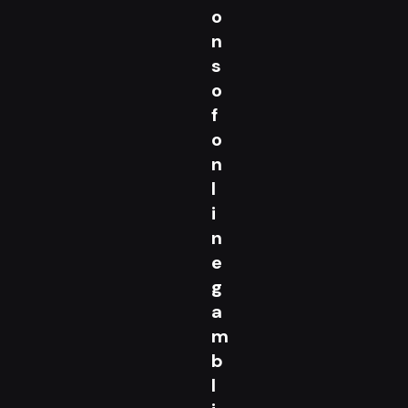
o
n
s
o
f
o
n
l
i
n
e
g
a
m
b
l