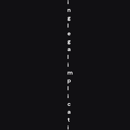
i
n
g
l
e
g
a
l
i
m
p
l
i
c
a
t
i