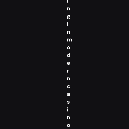
i
n
g
i
n
m
o
d
e
r
n
c
Posted
a
by
Magenta
s
i
n
o