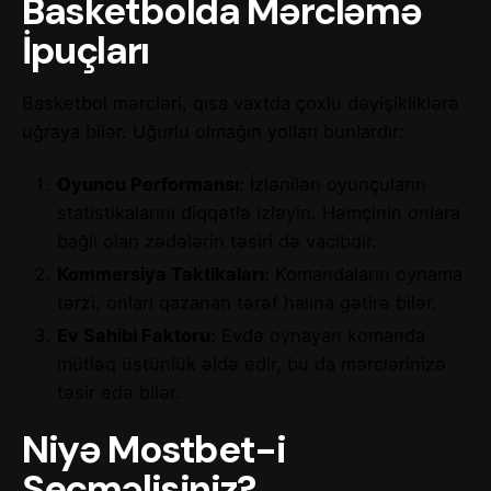
Basketbolda Mərcləmə
İpuçları
Basketbol mərcləri, qısa vaxtda çoxlu dəyişikliklərə
uğraya bilər. Uğurlu olmağın yolları bunlardır:
Oyuncu Performansı:
İzlənilən oyunçuların
statistikalarını diqqətlə izləyin. Həmçinin onlara
bağlı olan zədələrin təsiri də vacibdir.
Kommersiya Taktikaları:
Komandaların oynama
tərzi, onları qazanan tərəf halına gətirə bilər.
Ev Sahibi Faktoru:
Evdə oynayan komanda
mütləq üstünlük əldə edir, bu da mərclərinizə
təsir edə bilər.
Niyə Mostbet-i
Seçməlisiniz?