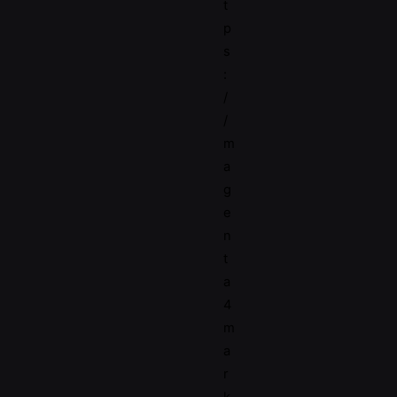
t
p
s
:
/
/
m
a
g
e
n
t
a
4
m
a
r
k