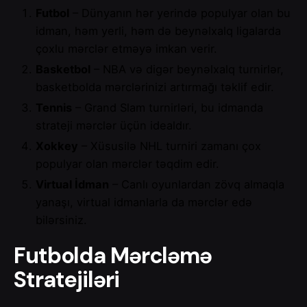
Futbol
– Dünyanın hər yerində populyar olan bu
idman, həm yerli, həm də beynəlxalq ligalarda
çoxlu mərclər etməyə imkan verir.
Basketbol
– NBA və digər beynəlxalq turnirlər,
basketbolda mərclərinizi artırmağı təklif edir.
Tennis
– Grand Slam turnirləri, bu idmanda
strateji mərclər üçün idealdır.
Xokkey
– Xüsusilə NHL turniri zamanı çox
populyar olan mərclər təqdim edir.
Virtual İdman
– Canlı oyunlardan zövq almaqla
yanaşı, virtual idmanlarla da mərclər edə
bilərsiniz.
Futbolda Mərcləmə
Stratejiləri