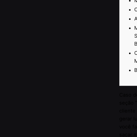
M
C
A
M
S
B
C
Caso d
seção “
cliente
gerar l
você fa
sacar m