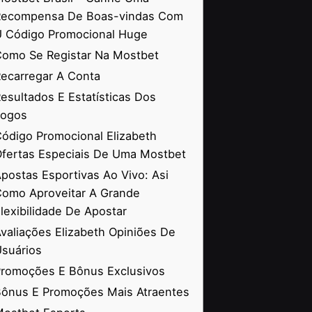
ecompensa De Boas-vindas Com
 Código Promocional Huge
omo Se Registar Na Mostbet
ecarregar A Conta
esultados E Estatísticas Dos
Jogos
ódigo Promocional Elizabeth
fertas Especiais De Uma Mostbet
postas Esportivas Ao Vivo: Asi
omo Aproveitar A Grande
lexibilidade De Apostar
valiações Elizabeth Opiniões De
suários
romoções E Bônus Exclusivos
ônus E Promoções Mais Atraentes