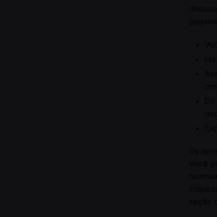
dinheir
pagame
Voc
Ide
Ass
com
Os 
dep
Exp
Os apo
Você po
Normalm
interes
seção d