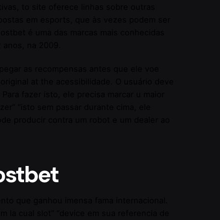
vas, to site oferece linhas sobre outras
m apostas em esports, que às vezes podem ser
 Mostbet é uma das marcas mais conhecidas
2 anos, na 2009.
ir pegar as recompensas antes que ele voe
riginal at the acessibilidade. O usuário deve
ra fazer isto, ele precisa marcar u maior
zer” “isto sem passar durante cima, ele
de producir contra um robot e um dealer ao
ostbet
ento que ganhou imensa fama internacional.
 la cual slot” “device em sua referencia de