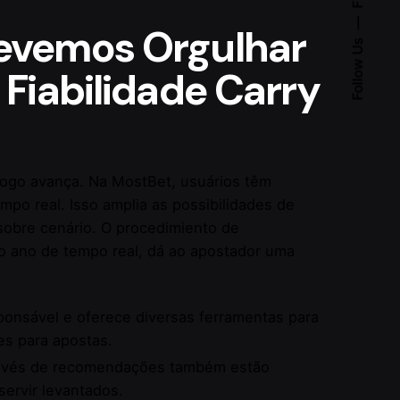
Devemos Orgulhar
Follow Us
 Fiabilidade Carry
 jogo avança. Na MostBet, usuários têm
po real. Isso amplia as possibilidades de
sobre cenário. O procedimiento de
o ano de tempo real, dá ao apostador uma
onsável e oferece diversas ferramentas para
es para apostas.
través de recomendações também estão
servir levantados.