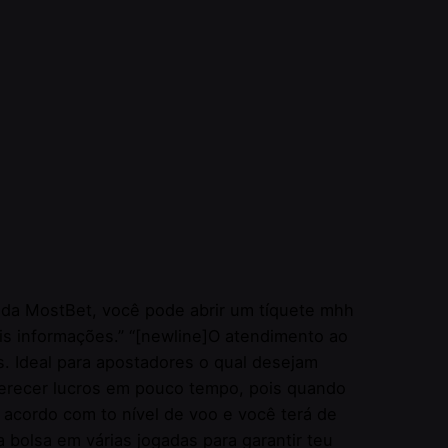
 da MostBet, você pode abrir um tíquete mhh
is informações.” “[newline]O atendimento ao
as. Ideal para apostadores o qual desejam
 oferecer lucros em pouco tempo, pois quando
e acordo com to nível de voo e você terá de
 bolsa em várias jogadas para garantir teu