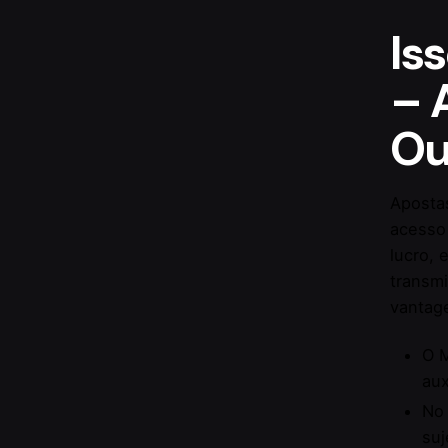
Is
– 
Ou
Apostas
acesso 
lucro, 
transmi
vantage
O M
aux
No 
suj