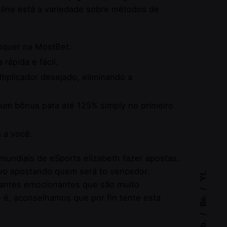
-line está a variedade sobre métodos de
ôquer na MostBet.
rápida e fácil.
tiplicador desejado, eliminando a
 um bônus para até 125% simply no primeiro
 a você.
ndiais de eSports elizabeth fazer apostas.
vivo apostando quem será to vencedor.
Yt.
stantes emocionantes que são muito
Be.
 é, aconselhamos que por fin tente esta
Fb.