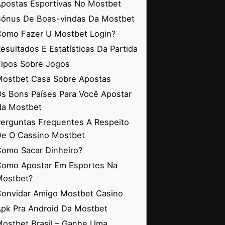
postas Esportivas No Mostbet
ónus De Boas-vindas Da Mostbet
omo Fazer U Mostbet Login?
esultados E Estatísticas Da Partida
ipos Sobre Jogos
ostbet Casa Sobre Apostas
s Bons Países Para Você Apostar
a Mostbet
erguntas Frequentes A Respeito
e O Cassino Mostbet
omo Sacar Dinheiro?
omo Apostar Em Esportes Na
ostbet?
onvidar Amigo Mostbet Casino
pk Pra Android Da Mostbet
ostbet Brasil – Ganhe Uma