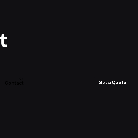
t
Get a Quote
Contact