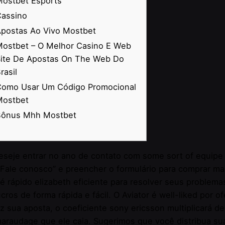
ostbet Esports
assino
postas Ao Vivo Mostbet
ostbet – O Melhor Casino E Web
ite De Apostas On The Web Do
rasil
omo Usar Um Código Promocional
Mostbet
Bônus Mhh Mostbet
eseje entrar no ano de contato com some sort of equipe
Fale conosco” e preencher o formulário para comprar ma
 é rápido elizabeth eficiente para resolver seus problem
ucros de forma rápida e fácil. O Aviator é well-liked por
z sua aposta, o coeficiente sony ericsson multiplicará d
araudage que ele caia. Sugerimos que você distribua sua