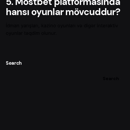
5. Mostbet platformasında
hansı oyunlar mövcuddur?
İdman yarışları, kazino oyunları və digər interaktiv
oyunlar təqdim olunur.
Search
Search