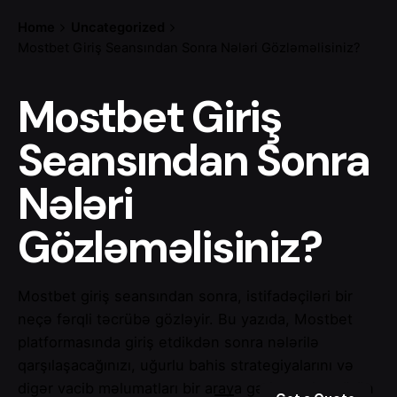
Skip
Home
Uncategorized
to
Mostbet Giriş Seansından Sonra Nələri Gözləməlisiniz?
content
Mostbet Giriş
Seansından Sonra
Nələri
Gözləməlisiniz?
Mostbet giriş seansından sonra, istifadəçiləri bir
neçə fərqli təcrübə gözləyir. Bu yazıda, Mostbet
platformasında giriş etdikdən sonra nələrilə
qarşılaşacağınızı, uğurlu bahis strategiyalarını və
digər vacib məlumatları bir araya gətirəcəyik. Bütün