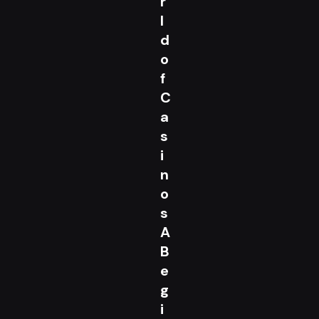
r
l
d
o
f
C
a
s
i
n
o
s
A
B
e
g
i