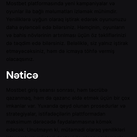
Mostbet platformasında yeni kampaniyalar və
oyunlar ilə bağlı məlumatları izləmək mühimdir.
Yeniliklərə uyğun olaraq iştirak edərək oyununuzu
daha əyləncəli edə bilərsiniz. Həmçinin, oyunların
və bahis növlərinin artırılması üçün öz təkliflərinizi
də təqdim edə bilərsiniz. Beləliklə, siz yalnız iştirak
etməyəcəksiniz, həm də icmaya töhfə vermiş
olacaqsınız.
Nəticə
Mostbet giriş seansı sonrası, həm təcrübə
qazanmaq, həm də qazanc əldə etmək üçün bir çox
imkanlar var. Yuxarıda qeyd olunan prosedurlar və
strategiyalar, istifadəçilərin plattformadan
maksimum dərəcədə faydalanmasına kömək
edəcək. Unutmayın ki, mütəmadi olaraq yenilikləri