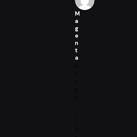
M
a
g
e
n
t
a
h
t
t
p
s
:
/
/
m