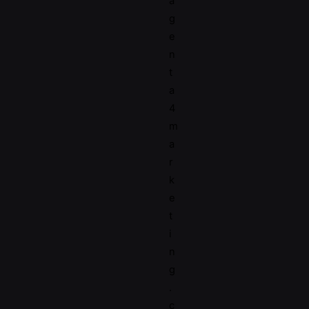
a
g
e
n
t
a
4
m
a
r
k
e
t
i
n
g
.
c