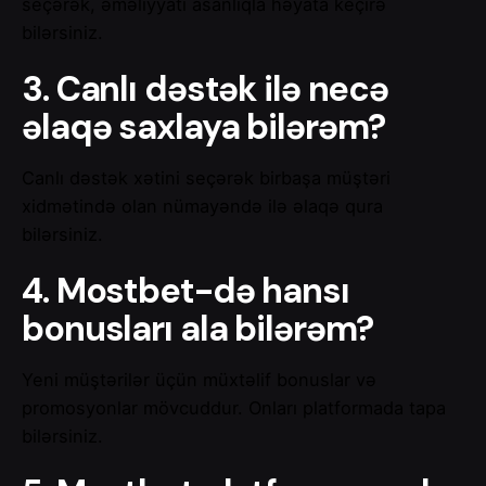
seçərək, əməliyyatı asanlıqla həyata keçirə
bilərsiniz.
3. Canlı dəstək ilə necə
əlaqə saxlaya bilərəm?
Canlı dəstək xətini seçərək birbaşa müştəri
xidmətində olan nümayəndə ilə əlaqə qura
bilərsiniz.
4. Mostbet-də hansı
bonusları ala bilərəm?
Yeni müştərilər üçün müxtəlif bonuslar və
promosyonlar mövcuddur. Onları platformada tapa
bilərsiniz.