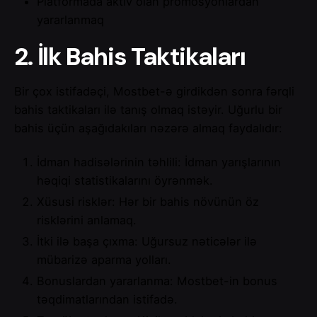
Platformada aktiv olan promosyonlardan
yararlanmaq
2. İlk Bahis Taktikaları
Bir çox istifadəçi, Mostbet-ə girdikdən sonra fərqli
bahis taktikaları ilə tanış olmaq istəyir. Uğurlu bir
bahis üçün aşağıdakıları nəzərə almaq faydalıdır:
İdman hadisələrinin təhlili: İdman yarışlarının
həqiqi statistikalarını öyrənmək.
Xüsusi risklər: Hər bir bahis növünün öz
risklərini anlamaq.
İtki ilə başa çıxma: Uğursuz nəticələr ilə
mübarizə aparma yolları.
Bonuslardan yararlanma: Mostbet-in bonus
təqdimatlarından istifadə.