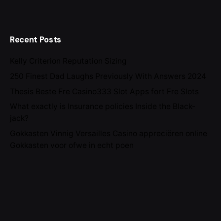
Recent Posts
Kelly Criterion Reputation Sizing
250 Finest Dad Laughs Previously With Answers 2024
Thesis Beste Fre Casino333 Slot Apps fort Fre Slots
What exactly is Insurance policies Inside the Black-
jack?
Gokkasten Vinnig Versailles Casino appreciëren online
Gokkasten voor ofwe in echt poen