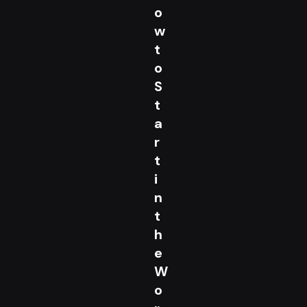
o
w
t
o
S
t
a
r
t
i
n
t
h
e
W
o