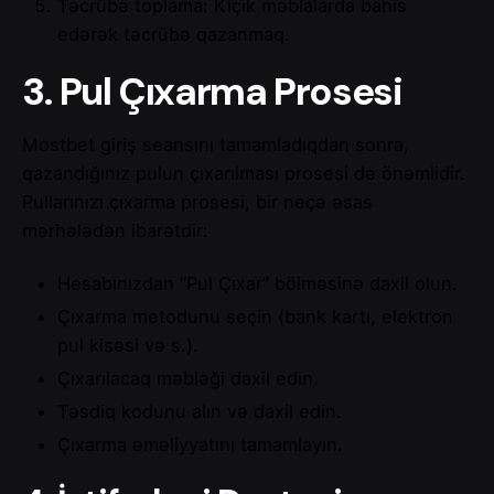
Təcrübə toplama: Kiçik məblalarda bahis
edərək təcrübə qazanmaq.
3. Pul Çıxarma Prosesi
Mostbet giriş seansını tamamladıqdan sonra,
qazandığınız pulun çıxarılması prosesi də önəmlidir.
Pullarınızı çıxarma prosesi, bir neçə əsas
mərhələdən ibarətdir:
Hesabınızdan “Pul Çıxar” bölməsinə daxil olun.
Çıxarma metodunu seçin (bank kartı, elektron
pul kisəsi və s.).
Çıxarılacaq məbləği daxil edin.
Təsdiq kodunu alın və daxil edin.
Çıxarma əməliyyatını tamamlayın.