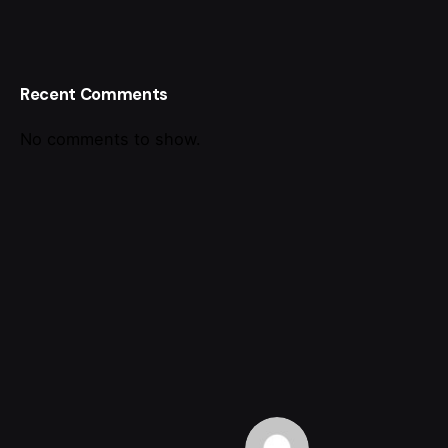
Recent Comments
No comments to show.