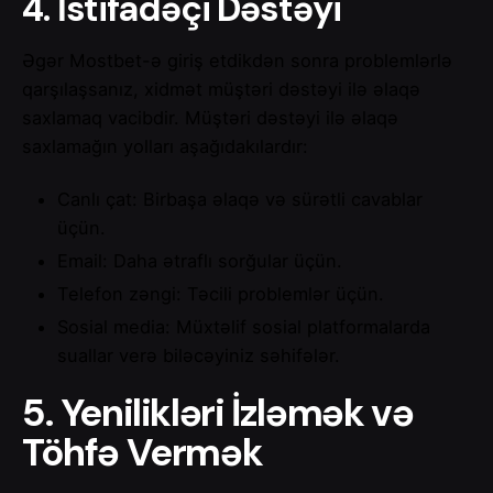
4. İstifadəçi Dəstəyi
Əgər Mostbet-ə giriş etdikdən sonra problemlərlə
qarşılaşsanız, xidmət müştəri dəstəyi ilə əlaqə
saxlamaq vacibdir. Müştəri dəstəyi ilə əlaqə
saxlamağın yolları aşağıdakılardır:
Canlı çat: Birbaşa əlaqə və sürətli cavablar
üçün.
Email: Daha ətraflı sorğular üçün.
Telefon zəngi: Təcili problemlər üçün.
Sosial media: Müxtəlif sosial platformalarda
suallar verə biləcəyiniz səhifələr.
5. Yenilikləri İzləmək və
Töhfə Vermək