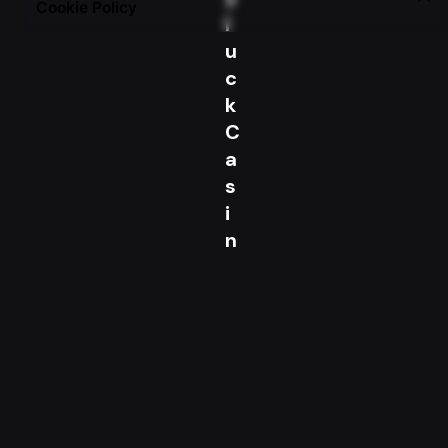
Cookie Policy
l
u
c
k
Posted
C
by
a
Magenta
s
i
n
o
Related Posts
August
7, 2026
9 min read