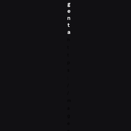
g
e
n
t
a
h
t
t
p
s
:
/
/
m
a
g
e