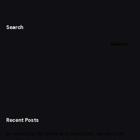
Search
Search
Recent Posts
By exploring the terms and conditions, we discover