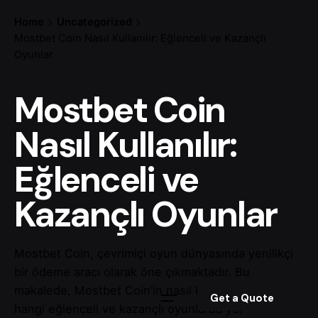
Skip
Home
Uncategorized
to
Mostbet Coin Nasıl Kullanılır: Eğlenceli ve Kazançlı
content
Oyunlar
Mostbet Coin
Nasıl Kullanılır:
Eğlenceli ve
Kazançlı Oyunlar
Mostbet Coin, çevrimiçi oyun dünyasında yenilikçi
bir ödeme aracı olarak öne çıkmaktadır. Bu
makalede, Mostbet Coin’in nasıl kullanıldığı ve
Get a Quote
hangi eğlenceli ve kazançlı oyunlarda yer