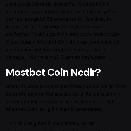
alabileceği üzerinde duracağız. Mostbet Coin’i
kullanarak oyun deneyiminizi nasıl daha keyifli hale
getirebileceğinizi öğreneceksiniz. Özellikle, bu
kripto paranın sağladığı avantajları ve oyun
platformlarındaki uygulamalarını detaylandıracağız.
Okuyucuların Mostbet Coin ile oyun oynamaya ve
kazanmanın yollarını keşfetmesine yardımcı
olacağız. Hazır mısınız? O zaman başlayalım!
Mostbet Coin Nedir?
Mostbet Coin, Mostbet platformunda kullanılan özel
bir kripto paradır. Kullanıcılar, bu dijital para birimini
çeşitli oyunlar ve bahisler için kullanabilirler. İşte
Mostbet Coin ile ilgili bilmeniz gerekenler:
Hızlı ve güvenli işlem imkanı sunar.