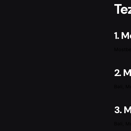
Te
1. 
Mostbet
2. 
Bəli, M
3. 
Bəli, 