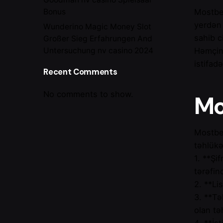
Bonus
Mostbet
yerdən 
Wunderino Magic Money Slot
sahib c
Großer Sieg Erfahrungen And
Həmçini
Untersuchung nv casino 2024
istifad
Recent Comments
No comments to show.
Mo
Mostbet
təhlükə
1. **Şi
tərəfind
2. **Li
3. **Tə
olan tə