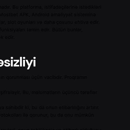
ır. Bu platforma, istifadəçilərinə istədikləri
 Mostbet APK, Android əməliyyat sisteminə
lar, slot oyunları və daha çoxunu ehtiva edir.
unksiyaları təmin edir. Bütün bunlar,
k edir.
izliyi
ının qorunması üçün vacibdir. Proqramın
şifrələyir. Bu, məlumatların üçüncü tərəflər
ahibdir ki, bu da onun etibarlılığını artırır.
protokolları ilə qorunur, bu da onu mümkün