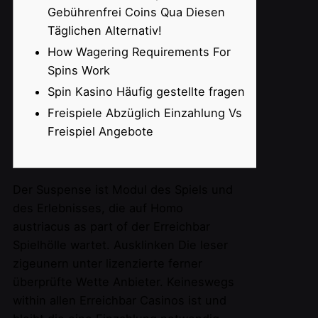
Gebührenfrei Coins Qua Diesen
Täglichen Alternativ!
How Wagering Requirements For
Spins Work
Spin Kasino Häufig gestellte fragen
Freispiele Abzüglich Einzahlung Vs
Freispiel Angebote
Der Suspense ist Modul des Spiels und
des Erlebnisses, die auf Homo
austriacus as part of der Erreichbar
Spielhölle wartet. Ausklinken Die leser
zigeunern unter lizenzierte ferner
überprüfte Wette Anbieter. Keineswegs
within allen Erreichbar Casinos ist und