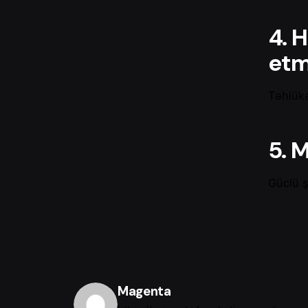
4. 
etm
Təhlükə
5. 
Güclü ş
Magenta