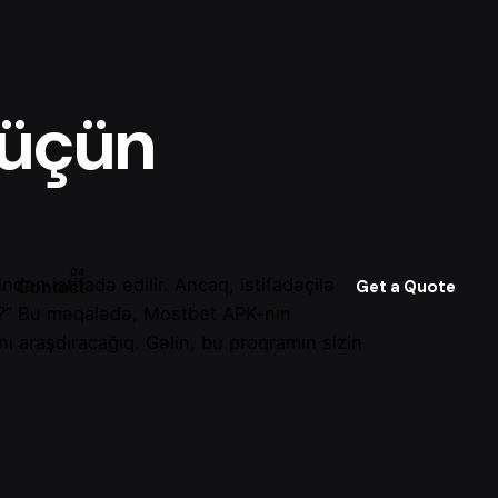
 üçün
dən istifadə edilir. Ancaq, istifadəçilərin
Get a Quote
Contact
mi?” Bu məqalədə, Mostbet APK-nın
rını araşdıracağıq. Gəlin, bu proqramın sizin