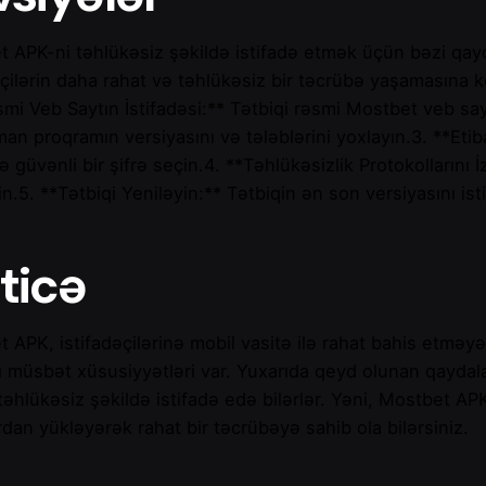
 APK-ni təhlükəsiz şəkildə istifadə etmək üçün bəzi qayda
əçilərin daha rahat və təhlükəsiz bir təcrübə yaşamasına
smi Veb Saytın İstifadəsi:** Tətbiqi rəsmi Mostbet veb say
an proqramın versiyasını və tələblərini yoxlayın.3. **Etiba
ə güvənli bir şifrə seçin.4. **Təhlükəsizlik Protokollarını
in.5. **Tətbiqi Yeniləyin:** Tətbiqin ən son versiyasını isti
ticə
 APK, istifadəçilərinə mobil vasitə ilə rahat bahis etməyə 
lı müsbət xüsusiyyətləri var. Yuxarıda qeyd olunan qaydalar 
 təhlükəsiz şəkildə istifadə edə bilərlər. Yəni, Mostbet AP
rdan yükləyərək rahat bir təcrübəyə sahib ola bilərsiniz.