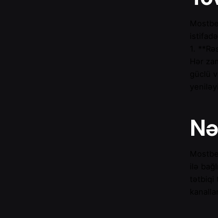
Mostbet
istifad
1. **Rə
Hər zam
güclü v
yeniləy
Nə
Mostbet
ilə bağ
tətbiqi
kanalla