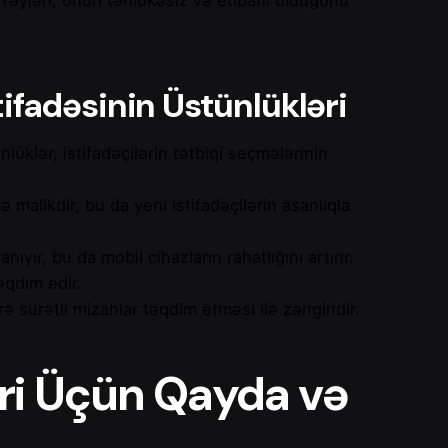
t rəyləri, onun təhlükəsiz və etibarlı olduğunu
ifadəsinin Üstünlükləri
lüklər, istifadəçilərin tətbiqi seçmələrinin
 malikdir, bu da yeni istifadəçilərin asanlıqla
ıyır, bu da mobil cihazların rahatlığını artırır.
əqdim edir.
ərə sürətli mizahlar təqdim etməsi ilə zəngindir.
əri Üçün Qayda və