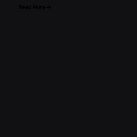
Read More