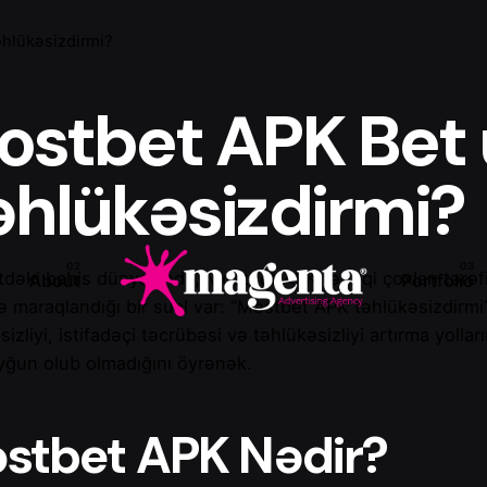
hlükəsizdirmi?
ostbet APK Bet
əhlükəsizdirmi?
tdəki bahis dünyasında, Mostbet APK tətbiqi çoxları tərəfin
About
Portfolio
ə maraqlandığı bir sual var: “Mostbet APK təhlükəsizdir
sizliyi, istifadəçi təcrübəsi və təhlükəsizliyi artırma yolla
ğun olub olmadığını öyrənək.
stbet APK Nədir?