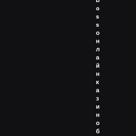
o
s
s
о
н
л
а
й
н
к
а
з
и
н
о
б