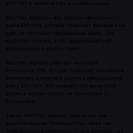
Мостбет и начать играть в онлайн-казино.
Мостбет зеркало – это зеркало официального
сайта Мостбет, которое позволяет вам войти на
сайт, не используя официальный адрес. Это
особенно полезно, если официальный сайт
заблокирован в вашей стране.
Мостбет зеркало работает на основе
технологии VPN, которая позволяет вам обойти
блокировку и получить доступ к официальному
сайту Мостбет. Это означает, что вы можете
играть в онлайн-казино, не беспокоясь о
блокировке.
Также, Мостбет зеркало предлагает вам
дополнительные преимущества, такие как
безопасность и анонимность. Это означает, что