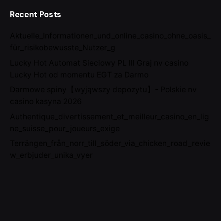
Recent Posts
Aktuelle_Informationen_und_online_casino_ohne_oasis_
für_risikobewusste_Nutzer_g
Lucky Hot Automat Sieciowy PL lll Graj nv casino
Lucky Hot od momentu EGT za Darmo
Darmowe spiny【wyjąwszy depozytu】- Polskie nv
casino kasyna 2026
Authentique_divertissement_et_meilleur_casino_en_lig
ne_suisse_pour_joueurs_exige
Terrängen_från_norr_till_söder_via_chicken_road_revie
w_erbjuder_unika_vyer