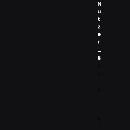
N
u
t
z
e
r
_
g
A
k
t
u
e
l
l
e
I