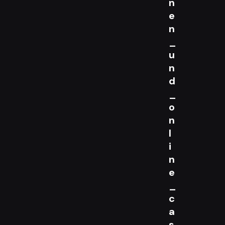
n
e
n
_
u
n
d
_
o
n
l
i
n
e
_
c
a
s