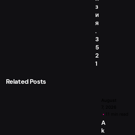
з
Magent
и
я
.
3
5
2
1
Related Posts
August
7, 2026
11 min read
A
k