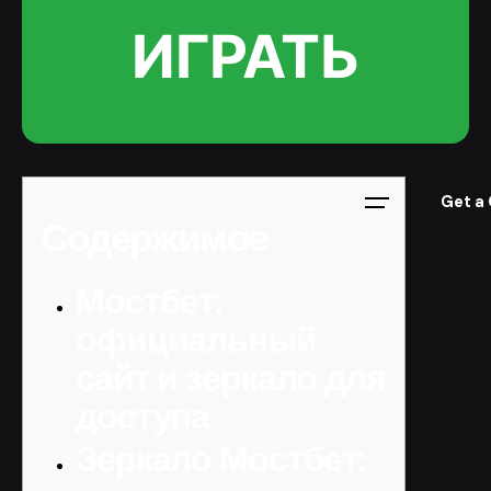
ИГРАТЬ
Get a
Содержимое
Мостбет:
официальный
сайт и зеркало для
доступа
Зеркало Мостбет: