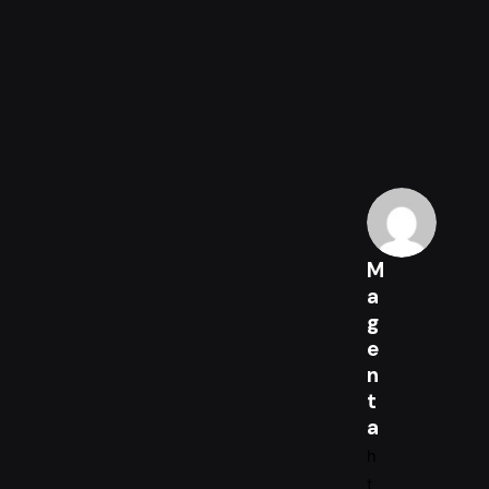
M
a
g
e
n
t
a
h
t