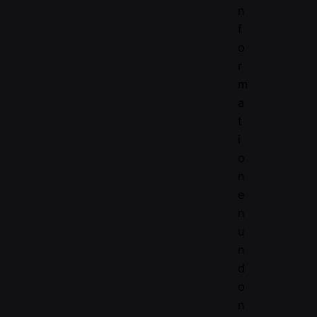
n
f
o
r
m
a
t
i
o
n
e
n
u
n
d
o
n