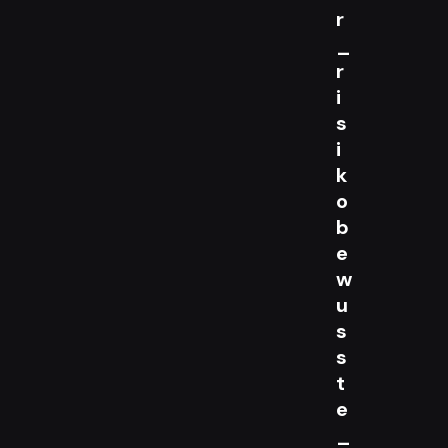
r
_
r
i
s
i
k
o
b
e
w
u
s
s
t
e
_