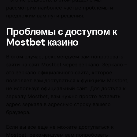
рассмотрим наиболее частые проблемы и
предложим вам пути решения.
Проблемы с доступом к
Mostbet казино
В этом случае, рекомендуем вам попробовать
зайти на сайт Mostbet через зеркало. Зеркало –
это зеркало официального сайта, которое
позволяет вам доступаться к функциям Mostbet,
не используя официальный сайт. Для доступа к
зеркалу Mostbet, вам нужно просто вставить
адрес зеркала в адресную строку вашего
браузера.
Если вы все еще не можете доступаться к
Mostbet, рекомендуем вам попробовать