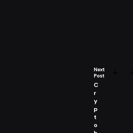
Next
Post
C
r
y
p
t
o
b