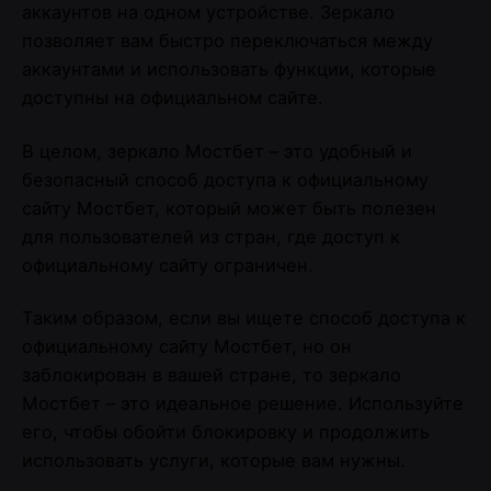
аккаунтов на одном устройстве. Зеркало
позволяет вам быстро переключаться между
аккаунтами и использовать функции, которые
доступны на официальном сайте.
В целом, зеркало Мостбет – это удобный и
безопасный способ доступа к официальному
сайту Мостбет, который может быть полезен
для пользователей из стран, где доступ к
официальному сайту ограничен.
Таким образом, если вы ищете способ доступа к
официальному сайту Мостбет, но он
заблокирован в вашей стране, то зеркало
Мостбет – это идеальное решение. Используйте
его, чтобы обойти блокировку и продолжить
использовать услуги, которые вам нужны.