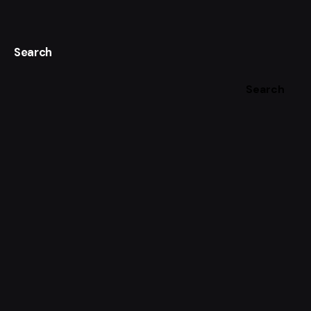
Search
Search