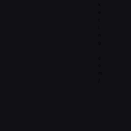
k
e
t
i
n
g
.
c
o
m
/