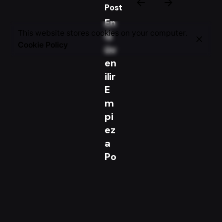
Post
En
This website stores cookies on your computer.
G
Cookie Policy
üv
en
ilir
E
m
pi
ez
a
Po
pü
ler
Tü
m