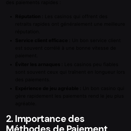
des paiements rapides :
Réputation :
Les casinos qui offrent des
retraits rapides ont généralement une meilleure
réputation.
Service client efficace :
Un bon service client
est souvent corrélé à une bonne vitesse de
paiement.
Éviter les arnaques :
Les casinos peu fiables
sont souvent ceux qui traînent en longueur lors
des paiements.
Expérience de jeu agréable :
Un bon casino qui
gère rapidement les paiements rend le jeu plus
agréable.
2. Importance des
Méthodes de Paiement