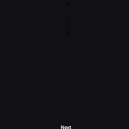
g
.
c
o
m
/
Next