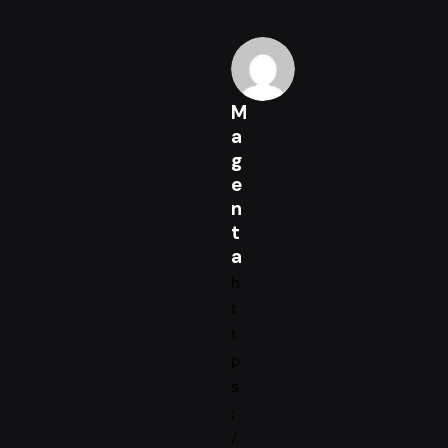
M
a
g
e
n
t
a
h
t
t
p
s
:
/