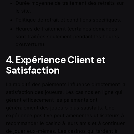
Durée moyenne de traitement des retraits sur
le site.
Politique de retrait et conditions spécifiques.
Heures de traitement (certaines demandes
sont traitées seulement pendant les heures
d’ouverture).
4. Expérience Client et
Satisfaction
La rapidité des paiements influence directement la
satisfaction des joueurs. Les casinos en ligne qui
gèrent efficacement les paiements ont
généralement des joueurs plus satisfaits. Une
expérience positive peut amener les utilisateurs à
recommander le casino à leurs amis et à continuer
de jouer eux-mêmes. Les casinos qui tardent à