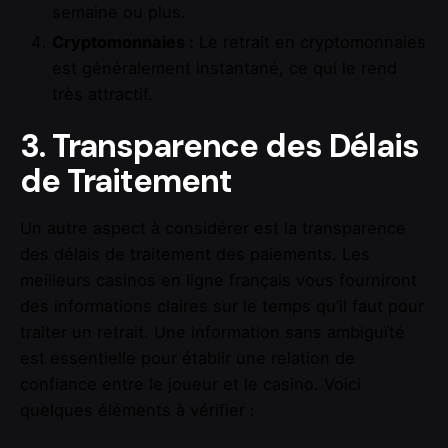
semaine ou plus.
Cryptomonnaies :
Le retrait en cryptomonnaies
est généralement instantané, ce qui le rend
très attractif.
3. Transparence des Délais
de Traitement
Un autre aspect à considérer est la transparence
des délais de traitement des paiements. Les
meilleurs casinos en ligne français vous fourniront
des informations claires sur le temps qu’il faut pour
traiter un retrait. Une information sans ambiguïté
est essentielle pour établir une relation de
confiance entre le joueur et le casino. Voici
quelques éléments à vérifier :