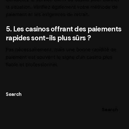
la situation. Vérifiez également votre méthode de
paiement et les exigences de retrait.
5. Les casinos offrant des paiements
rapides sont-ils plus sûrs ?
Pas nécessairement, mais une bonne rapidité de
paiement est souvent le signe d’un casino plus
fiable et professionnel.
Search
Search