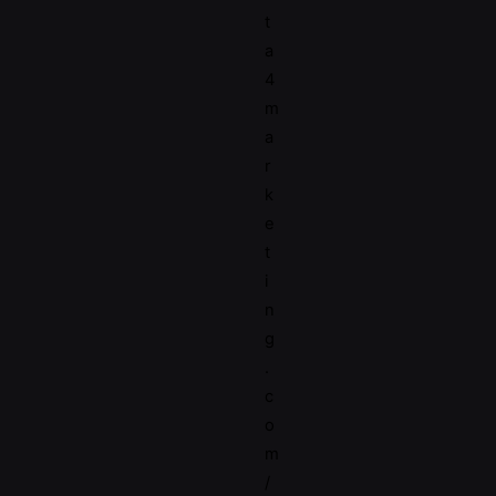
t
a
4
m
a
r
k
e
t
i
n
g
.
c
o
m
/