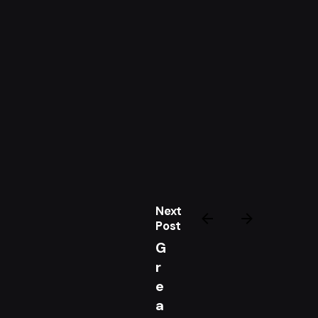
Next
Post
G
r
e
a