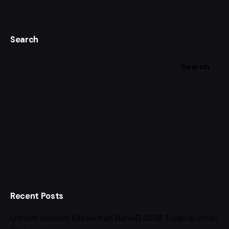
Search
Search
Recent Posts
Ultimat casinon tillsamman BankID 2026 Toppval innan