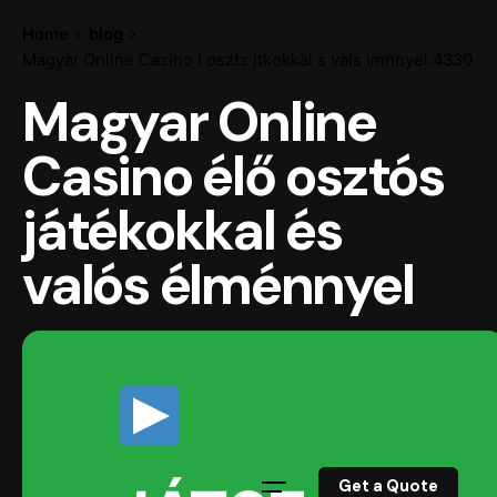
Skip
Home
blog
to
Magyar Online Casino l oszts jtkokkal s vals lmnnyel.4330
content
Magyar Online
Casino élő osztós
játékokkal és
valós élménnyel
Get a Quote