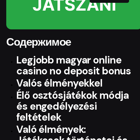
JÁTSZANI
Содержимое
Legjobb magyar online
casino no deposit bonus
Valós élményekkel
Élő osztósjátékok módja
és engedélyezési
feltételek
Való élmények: