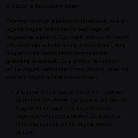
a világon is játékosként ismert.
Örömmel követjük a játékosok történeteit, akik a
legjobb magyar online casino segítségével
megtalálták a játékot. Egy másik játékos, aki kezdő
volt, most már számos online játékot játszik, és a
magyar online casino platformon található
játékokkal élvezkedik. Ez a játékos, aki először
online magyar casino platformon játszott, most már
szerte a világon is játékosként ismert.
A Magyar Online Casino platformon található
játékokkal élvezkedik egy játékos, aki először
magyar online casino no deposit bonus
segítségével kezdte a játékot. Ez a játékos
most már számos online magyar játékot
játszott.