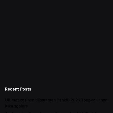
Recent Posts
Ultimat casinon tillsamman BankID 2026 Toppval innan
Kika spelare