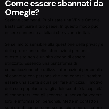
Come essere sbannati da
Omegle?
Sezione commenti. Puoi usare una VPN e Omegle.
Basta cambiare il tuo paese. In questo modo puoi
essere connesso a italiani che vivono in Italia.
Se sei molto sensibile alla questione della privacy e
della protezione delle informazioni personali,
questo sito non è un sito degno di essere
utilizzato. Essendo una piattaforma di
comunicazione che utilizza informazioni personali e
si connette con persone che non conosci, sembra
essere una scelta sicura per fare amicizia. Il motivo
della sua popolarità tra gli adolescenti è la capacità
di connettersi con gli sconosciuti senza far vedere
loro le informazioni personali. Mette in contatto i
suoi utenti con persone sconosciute per discutere