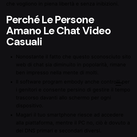
che vogliono in piena libertà e senza inibizioni.
Perché Le Persone
Amano Le Chat Video
Casuali
Nonostante il fatto che questo sconosciuto sito
web di chat sia diminuito in popolarità, rimane
ben impresso nella mente di molti.
Il software program embody anche controlli per
i genitori e consente persino di gestire il tempo
trascorso davanti allo schermo per ogni
dispositivo.
Magari il tuo smartphone riesce ad accedere
alla piattaforma, mentre il PC no, ciò è dovuto a
dei DNS primari e secondari diversi.