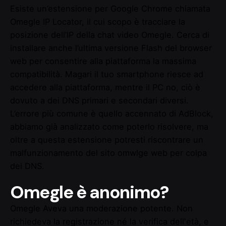
Esiste un’estensione per Google Chrome chiamata
Omegle IP Locator, il cui scopo è tracciare la
posizione dell’IP della chat video Omegle. Cerca di
installare anche l’ultima versione Flash del browser
web per consentire alla piattaforma la massima
compatibilità. Magari il tuo smartphone riesce ad
accedere alla piattaforma, mentre il PC no, ciò è
dovuto a dei DNS primari e secondari diversi.
L’errore più comune è quello accennato di AdBlock,
abbiamo già analizzato come poterlo risolvere, ma
oltre a questa estensione potresti riscontrare un
malfunzionamento del sito
omwlge
web per colpa
dei DNS.
Omegle è anonimo?
Omegle Aveva una moderazione potente. Non
richiedeva la registrazione né la verifica dell'età, e