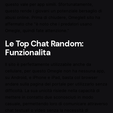
questo vale per app simili. Sfortunatamente,
questo rende i giovani un potenziale bersaglio di
abusi online. Prima di chiudere, OmegleIl sito ha
affermato che "è noto che i predatori usano
Omegle, quindi fate attenzione."
Le Top Chat Random:
Funzionalita
Il sito è perfettamente utilizzabile anche da
cellulare, per questo Omegle non ha nessuna app,
su Android, e iPhone e iPad, basta col browser
andare sulla pagina del portale per utilizzarlo senza
difficoltà. La sua unicità risiede nella capacità di
mettere in contatto due sconosciuti in modo
casuale, permettendo loro di comunicare attraverso
chat testuali o video senza la necessità di