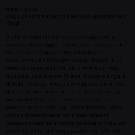
Skip
Home
OM cc
to
Luoghi Da Visitare In Europa E Non Solo Ispirazione Per I
content
Viaggi
Anche se molti offrono esperienze piacevoli e
innocue, alcune app possono creare situazioni di
rischio per i più giovani. Per richiedere una
consulenza vai all’apposito modulo. Si pensi a un
uomo di quarant’anni che, per chattare con una
ragazzina, dica di avere 16 anni, di essere single e
di bella presenza. Avrai già immaginato che la chat
di Omegle.com, anche se dichiaratamente creata
per condividere pensieri ed esperienze con
persone accomunate dagli stessi interessi, viene
usata prevalentemente per creare relazioni.
Vengono create delle stanze personal con due soli
utenti per volta, che così possono dirsi tutto ciò