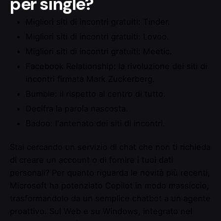
per single?
Migliori siti di incontri gratuiti: Tinder.
Migliori siti di incontri gratuiti: Lovoo.
Migliori siti di incontri gratuiti: Meetic.
Facebook Relationship: la rivoluzione dei siti di
incontri firmata Mark Zuckerberg.
Bumble: il rispetto al centro di tutto.
Decifra la parola nascosta.
Badoo: l'antenato dei siti di incontri.
Stai cercando un servizio di chat che non ti richieda
di creare un account o di fornire i tuoi dati
personali? Per quanto riguarda le novità più recenti,
Microsoft ha potenziato Copilot in modo massiccio,
trasformandolo da un semplice chatbot a un agente
proattivo. Sul Web e su Windows, integrato nel