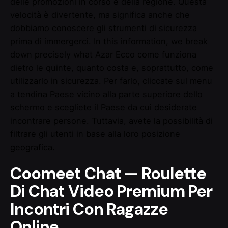
delle promozioni in corso e della regione. Questa
velocità è divertente, ma significa anche che
dobbiamo conoscere gli strumenti di sicurezza
prima di immergerci. In this information, we break
down precisely what Azar Ecco come funziona
dietro le quinte, quanto costa e, soprattutto, come
utilizzarlo in sicurezza. Per farlo, cliccate sul menu
a tendina Paese vicino alla parte superiore dello
schermo e scegliete il Paese da cui desiderate
incontrare persone. Tuttavia, avete la possibilità di
filtrare gli utenti in base alla loro posizione
geografica.
Coomeet Chat — Roulette
Di Chat Video Premium Per
Incontri Con Ragazze
Online