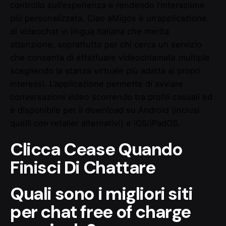
controllo sull’esperienza e rendendo l’interazione
più personalizzata. Ciao aMigos è un’applicazione
di videochat in lingua italiana che merita
attenzione, soprattutto per chi cerca un servizio
che consenta di effettuare videochiamate multiple
scegliendo la stanza virtuale più adatta ai propri
interessi. L’applicazione permette di avviare
conversazioni video scorrendo tra profili casuali ed
è disponibile per il download su Android (inclusi
quelli con retailer alternativi) e iOS/iPadOS.
Clicca Cease Quando
Finisci Di Chattare
Quali sono i migliori siti
per chat free of charge