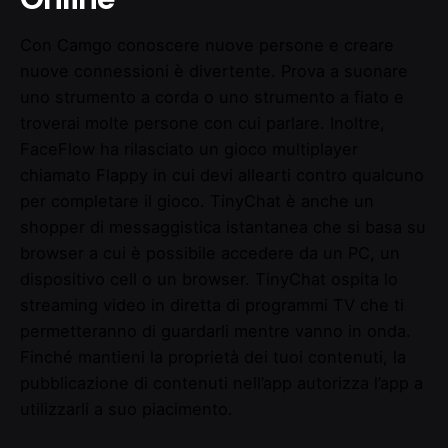
Con Camgo conoscere nuove persone e creare
nuove connessioni è divertente. Prova a suonare
uno strumento a corda o uno strumento a fiato e
troverai molte persone con cui parlare. Inoltre,
FaceFlow ha rilasciato un gioco multiplayer
chiamato Flappy in cui devi allearti contro qualcuno
per completare il gioco. TinyChat è anche un
shopper di messaggistica istantanea che si basa su
browser a cui è possibile accedere da un PC, un
dispositivo cell o un browser. TinyChat ospita lo
streaming video in diretta di programmi TV che ti
permetteranno di guardarli mentre vanno in onda.
Finché mantieni la proprietà dei tuoi contenuti, la
pubblicazione di contenuti nell’app autorizza l’app a
utilizzarli a suo piacimento.