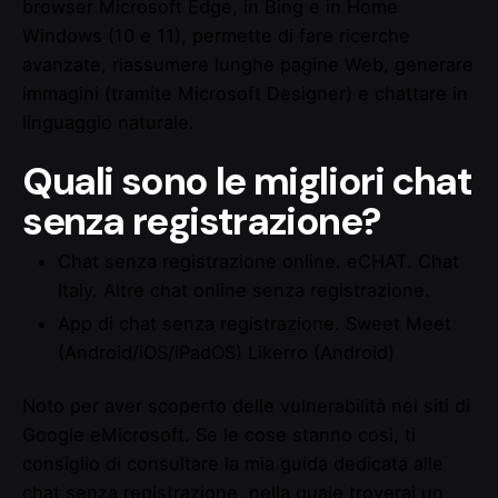
browser Microsoft Edge, in Bing e in Home
Windows (10 e 11), permette di fare ricerche
avanzate, riassumere lunghe pagine Web, generare
immagini (tramite Microsoft Designer) e chattare in
linguaggio naturale.
Quali sono le migliori chat
senza registrazione?
Chat senza registrazione online.
eCHAT.
Chat
Italy.
Altre chat online senza registrazione.
App di chat senza registrazione.
Sweet Meet
(Android/iOS/iPadOS)
Likerro (Android)
Noto per aver scoperto delle vulnerabilità nei siti di
Google eMicrosoft. Se le cose stanno così, ti
consiglio di consultare la mia guida dedicata alle
chat senza registrazione, nella quale troverai un