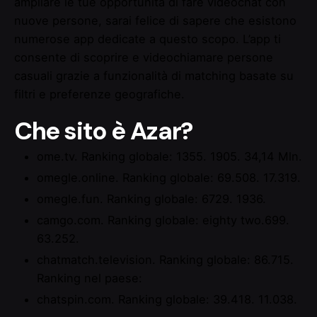
ampliare le tue opportunità di fare videochat con
nuove persone, sarai felice di sapere che esistono
numerose app dedicate a questo scopo. L’app ti
consente di scoprire e videochiamare persone
casuali grazie a funzionalità di matching basate su
filtri e preferenze geografiche.
Che sito è Azar?
ome.tv.
Ranking globale:
1355. 1905.
34,14 Mln.
omegle.online.
Ranking globale:
69.508. 17.319.
omegle.fun.
Ranking globale:
6729. 1936.
camgo.com.
Ranking globale:
eighty two.699.
63.252.
chatmatch.television.
Ranking globale:
86.715.
Ranking nel paese:
chatspin.com.
Ranking globale:
39.418. 11.038.