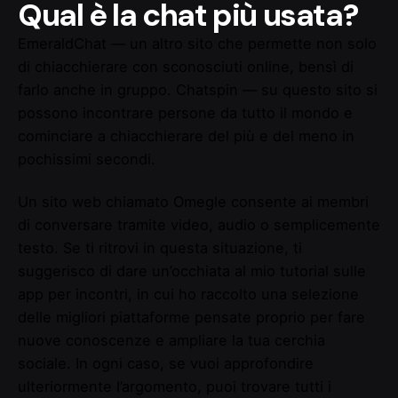
Qual è la chat più usata?
EmeraldChat — un altro sito che permette non solo
di chiacchierare con sconosciuti online, bensì di
farlo anche in gruppo. Chatspin — su questo sito si
possono incontrare persone da tutto il mondo e
cominciare a chiacchierare del più e del meno in
pochissimi secondi.
Un sito web chiamato Omegle consente ai membri
di conversare tramite video, audio o semplicemente
testo. Se ti ritrovi in questa situazione, ti
suggerisco di dare un’occhiata al mio tutorial sulle
app per incontri, in cui ho raccolto una selezione
delle migliori piattaforme pensate proprio per fare
nuove conoscenze e ampliare la tua cerchia
sociale. In ogni caso, se vuoi approfondire
ulteriormente l’argomento, puoi trovare tutti i