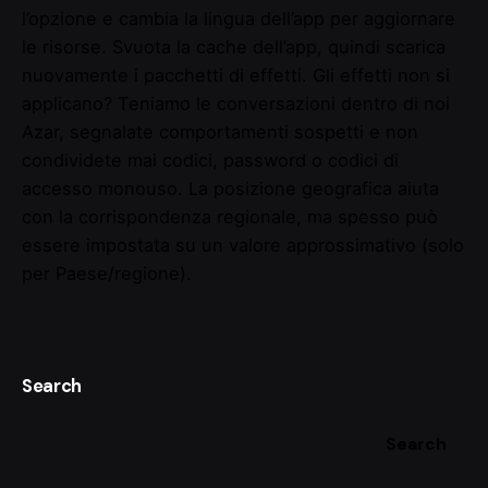
l’opzione e cambia la lingua dell’app per aggiornare
le risorse. Svuota la cache dell’app, quindi scarica
nuovamente i pacchetti di effetti. Gli effetti non si
applicano? Teniamo le conversazioni dentro di noi
Azar, segnalate comportamenti sospetti e non
condividete mai codici, password o codici di
accesso monouso. La posizione geografica aiuta
con la corrispondenza regionale, ma spesso può
essere impostata su un valore approssimativo (solo
per Paese/regione).
Search
Search