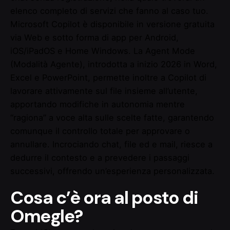
elenco completo di servizi che fanno al caso tuo.
Microsoft Copilot è disponibile in versione gratuita
via Web e sotto forma di app per Android,
iOS/iPadOS e Home Windows. La Agent Mode
(Modalità Agente), introdotta a inizio 2026 in Word,
Excel e PowerPoint, permette inoltre a Copilot di
lavorare attivamente sul file insieme all’utente,
apportando modifiche in autonomia mentre
“ragiona” a voce alta sulle scelte fatte, garantendo
comunque il controllo totale per approvare o
annullare. Incrociando chat, file ed e mail, riesce a
dedurre il contesto e a prevedere i passaggi
successivi, offrendo un’esperienza personalizzata.
Cosa c’è ora al posto di
Omegle?