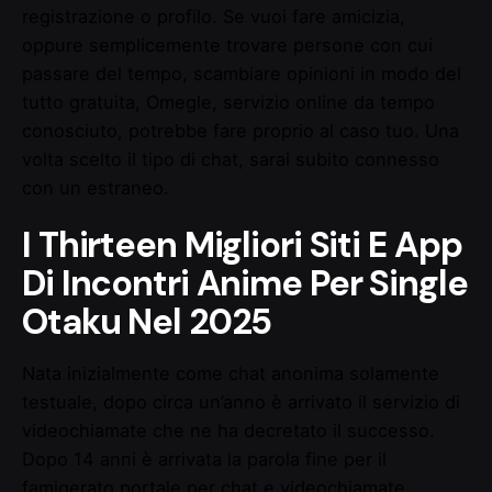
registrazione o profilo. Se vuoi fare amicizia,
oppure semplicemente trovare persone con cui
passare del tempo, scambiare opinioni in modo del
tutto gratuita, Omegle, servizio online da tempo
conosciuto, potrebbe fare proprio al caso tuo. Una
volta scelto il tipo di chat, sarai subito connesso
con un estraneo.
I Thirteen Migliori Siti E App
Di Incontri Anime Per Single
Otaku Nel 2025
Nata inizialmente come chat anonima solamente
testuale, dopo circa un’anno è arrivato il servizio di
videochiamate che ne ha decretato il successo.
Dopo 14 anni è arrivata la parola fine per il
famigerato portale per chat e videochiamate