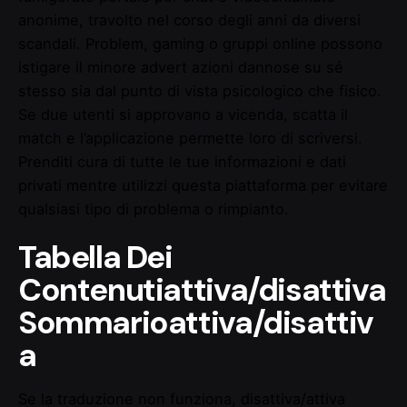
anonime, travolto nel corso degli anni da diversi
scandali. Problem, gaming o gruppi online possono
istigare il minore advert azioni dannose su sé
stesso sia dal punto di vista psicologico che fisico.
Se due utenti si approvano a vicenda, scatta il
match e l’applicazione permette loro di scriversi.
Prenditi cura di tutte le tue informazioni e dati
privati mentre utilizzi questa piattaforma per evitare
qualsiasi tipo di problema o rimpianto.
Tabella Dei
Contenutiattiva/disattiva
Sommarioattiva/disattiv
a
Se la traduzione non funziona, disattiva/attiva