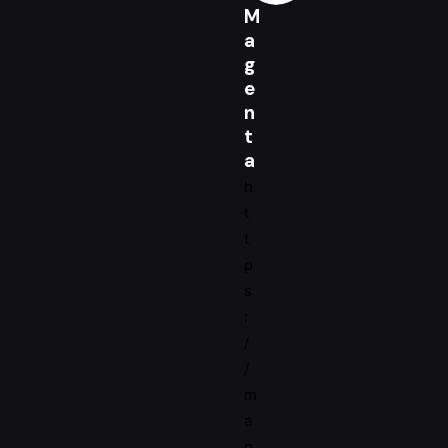
M
a
g
e
n
t
a
h
t
t
p
s
:
/
/
m
a
g