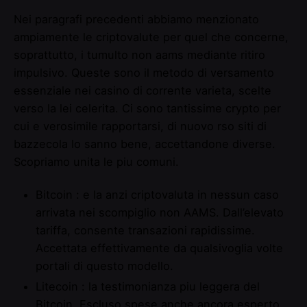
Nei paragrafi precedenti abbiamo menzionato
ampiamente le criptovalute per quel che concerne,
soprattutto, i tumulto non aams mediante ritiro
impulsivo. Queste sono il metodo di versamento
essenziale nei casino di corrente varieta, scelte
verso la lei celerita. Ci sono tantissime crypto per
cui e verosimile rapportarsi, di nuovo rso siti di
bazzecola lo sanno bene, accettandone diverse.
Scopriamo unita le piu comuni.
Bitcoin : e la anzi criptovaluta in nessun caso
arrivata nei scompiglio non AAMS. Dall’elevato
tariffa, consente transazioni rapidissime.
Accettata effettivamente da qualsivoglia volte
portali di questo modello.
Litecoin : la testimonianza piu leggera del
Bitcoin. Escluso spese anche ancora esperto