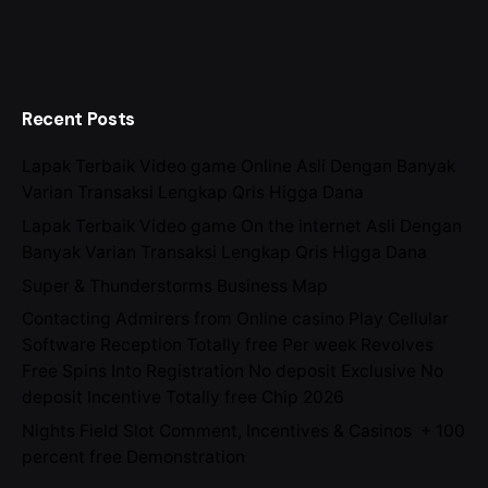
Recent Posts
Lapak Terbaik Video game Online Asli Dengan Banyak
Varian Transaksi Lengkap Qris Higga Dana
Lapak Terbaik Video game On the internet Asli Dengan
Banyak Varian Transaksi Lengkap Qris Higga Dana
Super & Thunderstorms Business Map
Contacting Admirers from Online casino Play Cellular
Software Reception Totally free Per week Revolves
Free Spins Into Registration No deposit Exclusive No
deposit Incentive Totally free Chip 2026
Nights Field Slot Comment, Incentives & Casinos ️ + 100
percent free Demonstration