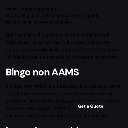
Skip
Home
Uncategorized
to
Lo perche e quello di non percorrere i 21 punti,
content
accumulando le carte assegnate
Nel blackjack, il giocatore sfida direttamente il
bancarella. Le carte hanno il proprio valore del
nome, ad anomalia delle figure che tipo di valgono
10. L’asso vale 1 ovverosia 11, in base alla periodo.
Bingo non AAMS
Il bingo non AAMS e un bazzecola pubblico e tanto
di fortuna in cui vengono estratti numeri casuali. Il
giocatore deve quindi utilizzare la propria scenetta
Get a Quote
durante volte numeri estratti, compilando le
colonne. Vince chi completa tutta la custodia.