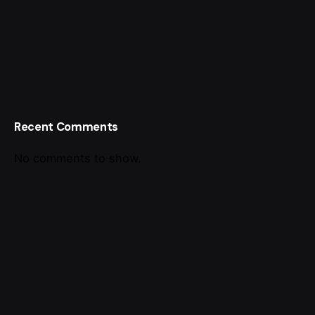
Recent Comments
No comments to show.