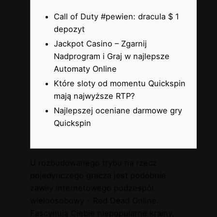
Call of Duty #pewien: dracula $ 1
depozyt
Jackpot Casino – Zgarnij
Nadprogram i Graj w najlepsze
Automaty Online
Które sloty od momentu Quickspin
mają najwyższe RTP?
Najlepszej oceniane darmowe gry
Quickspin
U rozbudowanego trybu na rzecz
pojedynczego gracza jest podobnie
zawiły internetowego podzespół
wieloosobowy - Red Dead Online.
Fascynują Ciebie niepopularne krainy,