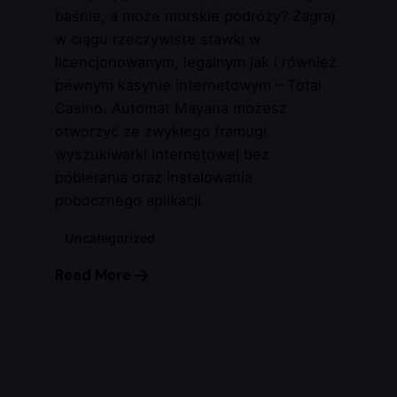
baśnie, a może morskie podróży? Zagraj
w ciągu rzeczywiste stawki w
licencjonowanym, legalnym jak i również
pewnym kasynie internetowym – Total
Casino. Automat Mayana możesz
otworzyć ze zwykłego framugi
wyszukiwarki internetowej bez
pobierania oraz instalowania
pobocznego aplikacji.
Uncategorized
Read More