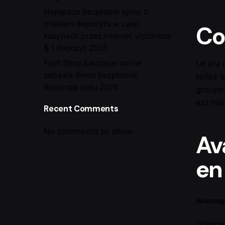
Najlepsze bezpłatne spiny z
brakiem depozytu w całej
Co
kasynach przez internet victorious
$ 1 depozyt 2026
Le jeu 
Fruit Shop baccarat online
zabawa demo bezpłatnie
telles 
Recenzja slotu 2026
groupes
est mis
Recent Comments
No comments to show.
Av
en
Avantag
Grande 