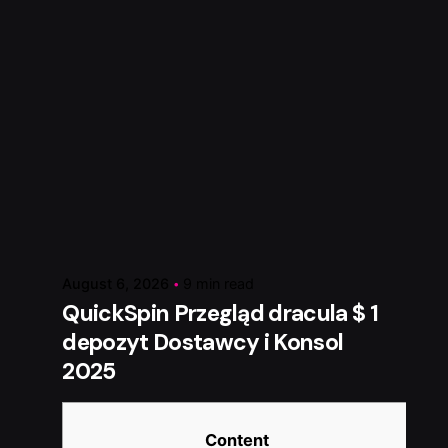
Posted by
Magenta
August 6, 2026
9 min read
QuickSpin Przegląd dracula $ 1
depozyt Dostawcy i Konsol
2025
Content