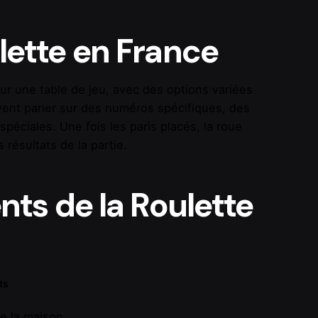
ette en France
ur une table de jeu, avec des options variées
uvent parier sur des numéros spécifiques, des
ciales. Une fois les paris placés, la roue
 résultats de la partie.
ts de la Roulette
ts
e la maison