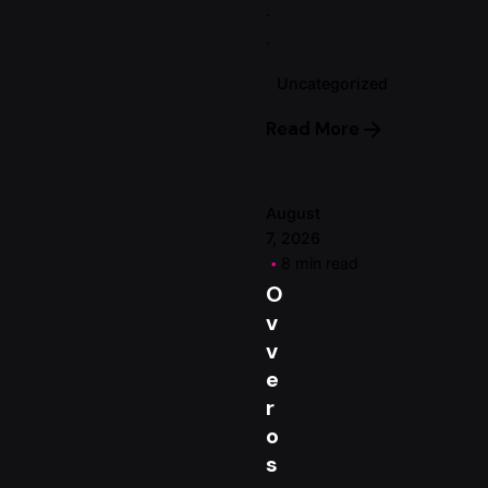
.
.
Uncategorized
Read More
August
7, 2026
8 min read
O
v
v
e
r
o
s