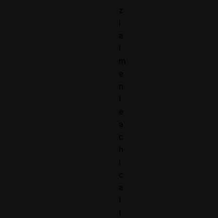
z
i
a
l
m
e
n
t
e
a
c
h
i
c
a
t
t