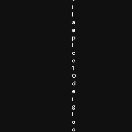
i
l
a
a
p
i
c
e
1
0
d
e
i
g
i
o
c