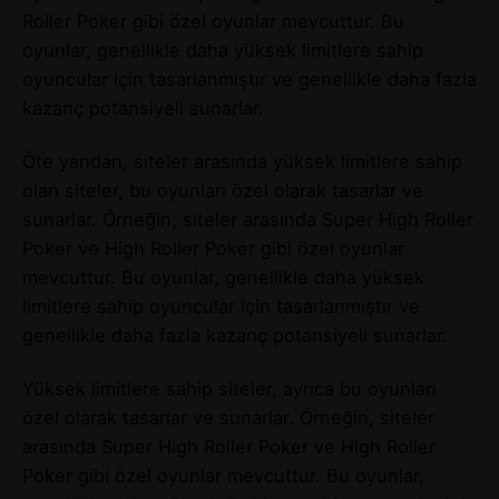
Roller Poker gibi özel oyunlar mevcuttur. Bu
oyunlar, genellikle daha yüksek limitlere sahip
oyuncular için tasarlanmıştır ve genellikle daha fazla
kazanç potansiyeli sunarlar.
Öte yandan, siteler arasında yüksek limitlere sahip
olan siteler, bu oyunları özel olarak tasarlar ve
sunarlar. Örneğin, siteler arasında Super High Roller
Poker ve High Roller Poker gibi özel oyunlar
mevcuttur. Bu oyunlar, genellikle daha yüksek
limitlere sahip oyuncular için tasarlanmıştır ve
genellikle daha fazla kazanç potansiyeli sunarlar.
Yüksek limitlere sahip siteler, ayrıca bu oyunları
özel olarak tasarlar ve sunarlar. Örneğin, siteler
arasında Super High Roller Poker ve High Roller
Poker gibi özel oyunlar mevcuttur. Bu oyunlar,