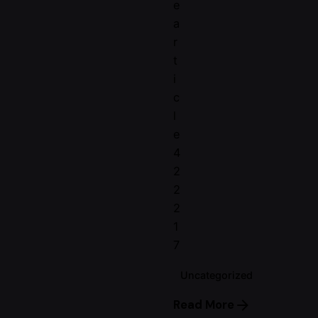
e
a
r
t
i
c
l
e
4
Posted
2
by
2
Magenta
2
1
7
Uncategorized
Read More