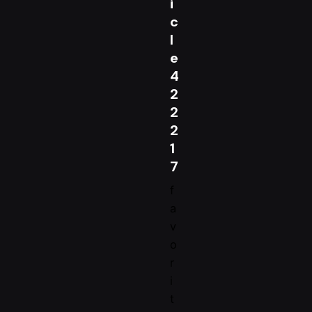
i
c
l
e
4
2
2
2
1
7
f
a
v
o
r
i
t