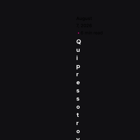
August
7, 2026
6 min read
Q
u
i
p
r
e
s
s
o
t
r
o
v