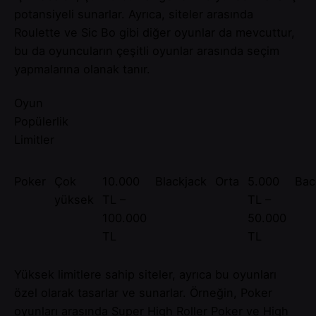
potansiyeli sunarlar. Ayrıca, siteler arasında
Roulette ve Sic Bo gibi diğer oyunlar da mevcuttur,
bu da oyuncuların çeşitli oyunlar arasında seçim
yapmalarına olanak tanır.
Oyun
Popülerlik
Limitler
Poker
Çok
10.000
Blackjack
Orta
5.000
Bac
yüksek
TL –
TL –
100.000
50.000
TL
TL
Yüksek limitlere sahip siteler, ayrıca bu oyunları
özel olarak tasarlar ve sunarlar. Örneğin, Poker
oyunları arasında Super High Roller Poker ve High