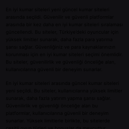
En iyi kumar siteleri yeni güncel kumar siteleri
arasında seçildi. Güvenilir ve güvenli platformlar
arasında bir kez daha en iyi kumar siteleri sıralaması
güncellendi. Bu siteler, Türkiye’deki oyuncular için
yüksek limitler sunarak, daha fazla para yatırma
şansı sağlar. Güvenliğiniz ve para kaynaklarınızın
korunması için en iyi kumar siteleri seçimi önemlidir.
Bu siteler, güvenilirlik ve güvenliği önceliğe alan,
kullanıcılarına güvenli bir deneyim sunarlar.
En iyi kumar siteleri arasında güncel kumar siteleri
yeni seçildi. Bu siteler, kullanıcılarına yüksek limitler
sunarak, daha fazla yatırım yapma şansı sağlar.
Güvenilirlik ve güvenliği önceliğe alan bu
platformlar, kullanıcılarına güvenli bir deneyim
sunarlar. Yüksek limitlerle birlikte, bu sitelerde
çeşitli oyun türleri ve bonuslar da mevcuttur.