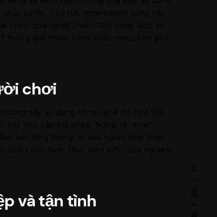
ổ chức uy tín. Thứ hai, mcw casino cung cấp
ài chính của người chơi. Cuối cùng, dịch vụ
/7 thông qua nhiều kênh khác nhau, bao gồm
ười chơi
Nền tảng này sử dụng công nghệ mã hóa SSL
ỏi các truy cập trái phép. Ngoài ra, mcw
đảm bảo rằng thông tin của người chơi được
ười chơi cũng được thực hiện một cách nghiêm
Yt.
Be.
p và tận tình
Fb.