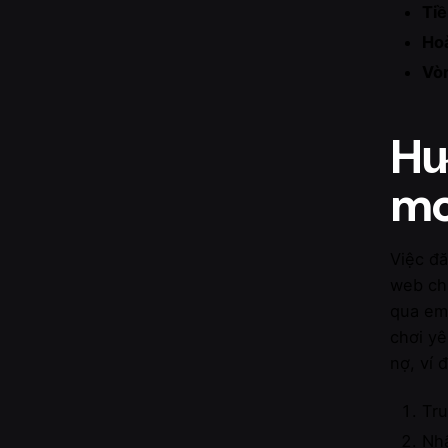
Tiề
Hoà
Vòn
Hư
mc
Việc đă
web chí
qua ema
chơi yê
nợ, ví 
Tru
Nhấ