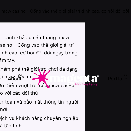
cw casino – Cổng vào thế giới giải trí đỉnh cao, cơ hội đổi đời
hoảnh khắc chiến thắng: mcw
asino – Cổng vào thế giới giải trí
ỉnh cao, cơ hội đổi đời ngay trong
ầm tay.
hám phá thế giới trò chơi đa dạng
ại mcw casino
About
Portfolio
u điểm vượt trội của mcw casino
o với các đối thủ
n toàn và bảo mật thông tin người
hơi
ịch vụ khách hàng chuyên nghiệp
à tận tình