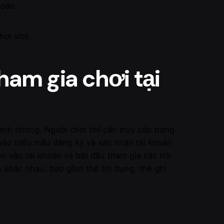
hoản.
ơi slot.
am gia chơi tại
anh chóng. Người chơi chỉ cần truy cập trang
vào biểu mẫu đăng ký và xác nhận tài khoản
ền vào tài khoản và bắt đầu tham gia các trò
 khác nhau, bao gồm thẻ tín dụng, thẻ ghi