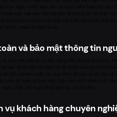
ật toán ngẫu nhiên tiên tiến và được kiểm toán bởi các t
n pháp bảo mật tiên tiến để bảo vệ thông tin cá nhân và t
hàng của mcw casino luôn sẵn sàng hỗ trợ người chơi 24
ực tuyến, email và điện thoại.
toàn và bảo mật thông tin ng
n và bảo mật luôn là ưu tiên hàng đầu của mcw casino. 
 để bảo vệ dữ liệu cá nhân và tài chính của người chơi kh
tuân thủ nghiêm ngặt các quy định về bảo vệ dữ liệu và 
ột cách an toàn và bảo mật. Việc xác minh danh tính ng
 ngăn chặn các hoạt động gian lận và rửa tiền.
h vụ khách hàng chuyên nghiệ