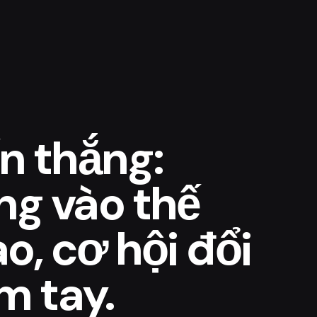
n thắng:
g vào thế
ao, cơ hội đổi
m tay.