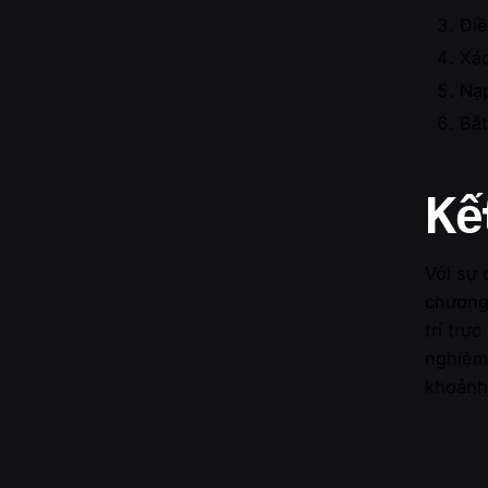
Điề
Xác
Nạp
Bắt
Kế
Với sự 
chương 
trí trự
nghiệm 
khoảnh 