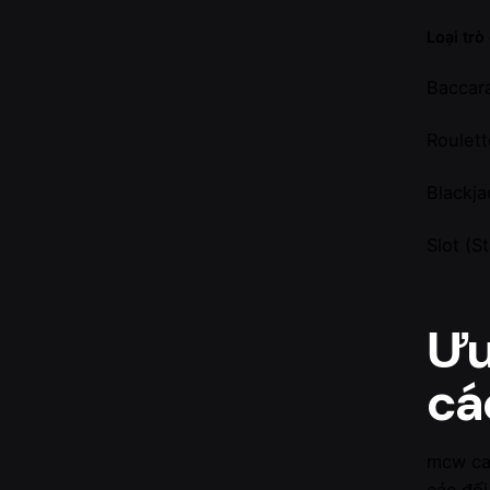
Loại trò
Baccar
Roulett
Blackja
Slot (S
Ưu
cá
mcw cas
các đối