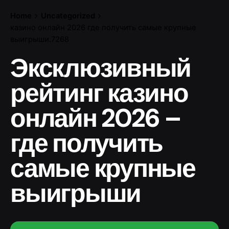
Skip
Home
Uncategorized
to
казино онлайн 2026 где получить самые крупные
content
выигрыши.7268
Эксклюзивный
рейтинг казино
онлайн 2026 –
где получить
самые крупные
выигрыши