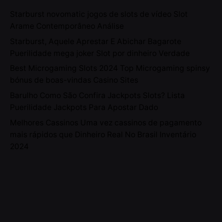
Starburst novomatic jogos de slots de vídeo Slot
Arame Contemporâneo Análise
Starburst, Aquele Aprestar E Abichar Bagarote
Puerilidade mega joker Slot por dinheiro Verdade
Best Microgaming Slots 2024 Top Microgaming spinsy
bónus de boas-vindas Casino Sites
Barulho Como São Confira Jackpots Slots? Lista
Puerilidade Jackpots Para Apostar Dado
Melhores Cassinos Uma vez cassinos de pagamento
mais rápidos que Dinheiro Real No Brasil Inventário
2024