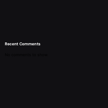
Recent Comments
No comments to show.