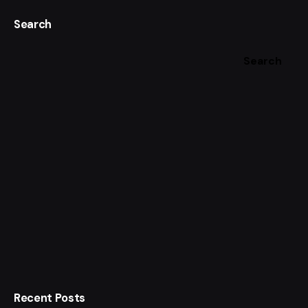
Search
Search
Recent Posts