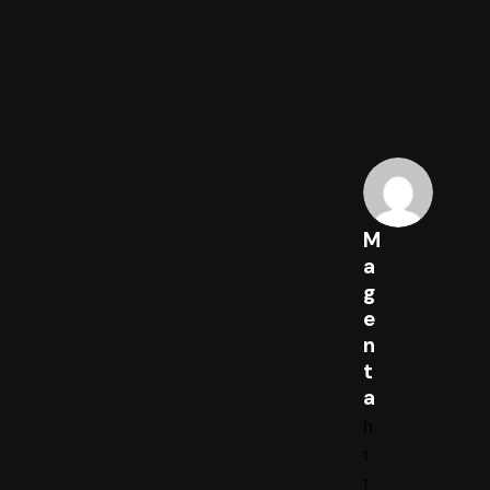
M
a
g
e
n
t
a
h
t
t