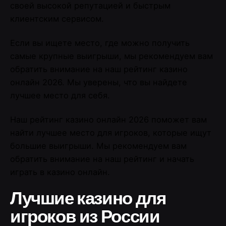
своей высокой репутацией и быстрым
клиентским сервисом.
Если вы ищете место, где можно получить
самые крупные выигрыши, мы рекомендуем вам
обратить внимание на наш рейтинг казино
онлайн 2026. Мы уверены, что вы найдете
лучшее место для себя.
Наш рейтинг казино онлайн 2026 поможет вам
найти лучшее место для игроков, которые ищут
большие выигрыши. Мы рекомендуем вам
обратить внимание на наш рейтинг и начать
играть в казино онлайн.
Лучшие казино для
игроков из России