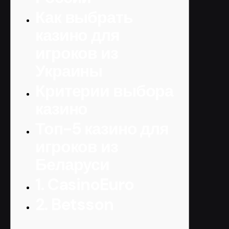
Как выбрать
казино для
игроков из
Украины
Критерии выбора
казино
Топ-5 казино для
игроков из
Беларуси
1. CasinoEuro
2. Betsson