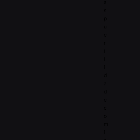
a
s
p
u
e
r
i
l
i
d
a
d
e
c
o
m
i