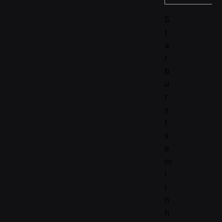
S
t
a
r
b
u
r
s
t
s
e
m
l
i
n
h