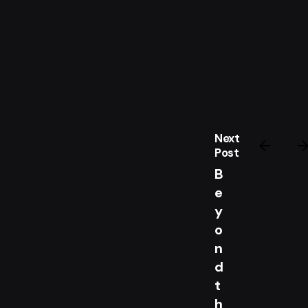
Next
Post
B
e
y
o
n
d
t
h