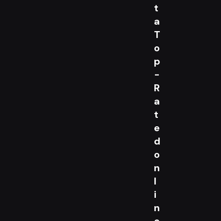
t
a
T
o
p
-
R
a
t
e
d
o
n
l
i
n
e