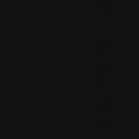
p
s
:
/
/
m
a
g
e
n
t
a
4
m
a
r
k