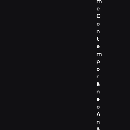
m
e
C
o
n
t
e
m
p
o
r
â
n
e
o
A
n
á