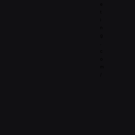
e
t
i
n
g
.
c
o
m
/