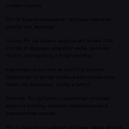
онлайн-казино.
Pin Up Казино предлагает игрокам широкий
спектр игр, включая:
Слоты: Pin Up Казино предлагает более 1000
слотов от ведущих разработчиков, включая
NetEnt, Microgaming и Pragmatic Play.
Карточные игры:
пин ап кз
Pin Up Казино
предлагает игрокам играть в карточные игры,
такие как блэкджек, покер и бинго.
Рулетка: Pin Up Казино предлагает игрокам
играть в рулетку, включая американскую и
европейскую версии.
Pin Up Казино предлагает игрокам также другие