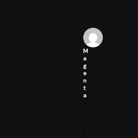
M
a
g
e
n
t
a
h
t
t
p
s