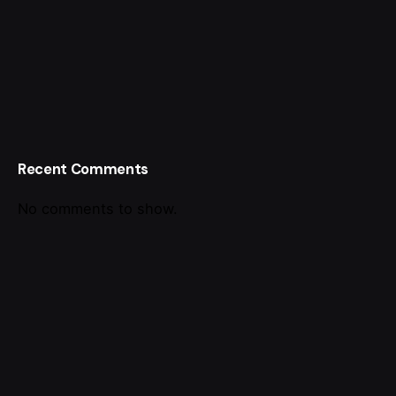
Recent Comments
No comments to show.