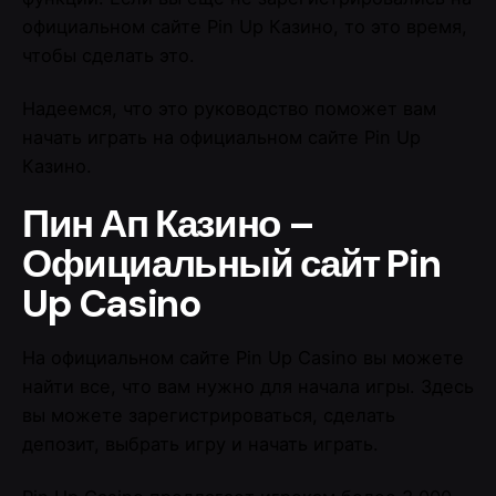
официальном сайте Pin Up Казино, то это время,
чтобы сделать это.
Надеемся, что это руководство поможет вам
начать играть на официальном сайте Pin Up
Казино.
Пин Ап Казино –
Официальный сайт Pin
Up Casino
На официальном сайте Pin Up Casino вы можете
найти все, что вам нужно для начала игры. Здесь
вы можете зарегистрироваться, сделать
депозит, выбрать игру и начать играть.