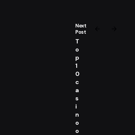
Next
Post
T
o
p
1
0
c
a
s
i
n
o
o