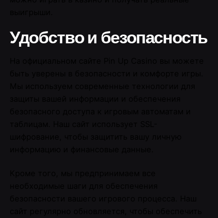
выигрыши.
Удобство и безопасность
На официальном сайте Pin Up Casino вы можете
быть уверены в безопасности и комфорте игры.
Мы используем современные технологии для
защиты вашей информации и обеспечения
безопасного доступа к игровым автоматам и
таблицам. Наш сайт использует SSL-
шифрование, чтобы защитить вашу личную
информацию и финансовые данные.
Кроме того, мы предпринимаем все
необходимые шаги для обеспечения
безопасности вашего игрового процесса. Наш
сайт регулярно обновляется, чтобы обеспечить