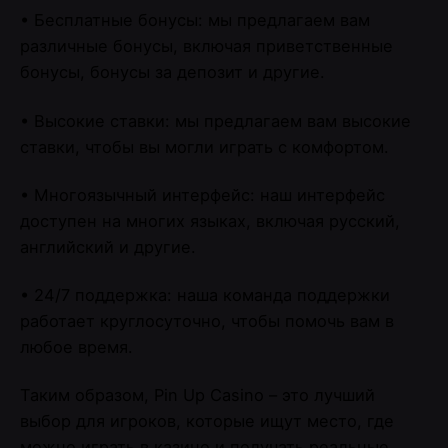
• Бесплатные бонусы: мы предлагаем вам
различные бонусы, включая приветственные
бонусы, бонусы за депозит и другие.
• Высокие ставки: мы предлагаем вам высокие
ставки, чтобы вы могли играть с комфортом.
• Многоязычный интерфейс: наш интерфейс
доступен на многих языках, включая русский,
английский и другие.
• 24/7 поддержка: наша команда поддержки
работает круглосуточно, чтобы помочь вам в
любое время.
Таким образом, Pin Up Casino – это лучший
выбор для игроков, которые ищут место, где
можно играть в казино и получать реальные