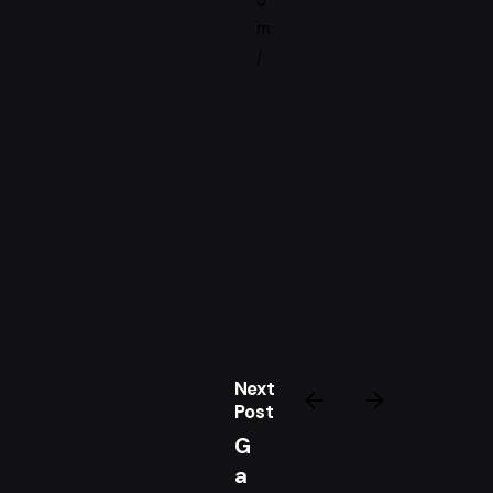
m
/
Next
Post
G
a