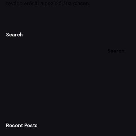
tovább erősíti a pozícióját a piacon.
Search
Search
Recent Posts