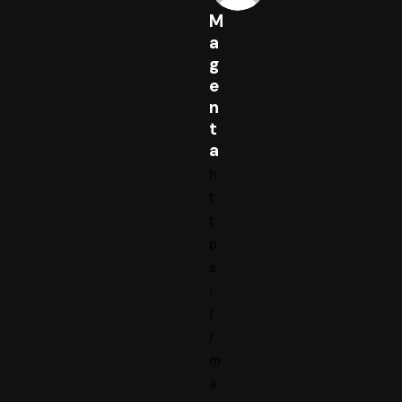
M
a
g
e
n
t
a
h
t
t
p
s
:
/
/
m
a