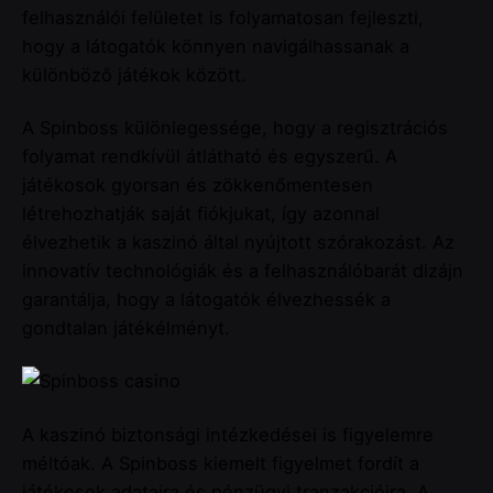
felhasználói felületet is folyamatosan fejleszti,
hogy a látogatók könnyen navigálhassanak a
különböző játékok között.
A Spinboss különlegessége, hogy a regisztrációs
folyamat rendkívül átlátható és egyszerű. A
játékosok gyorsan és zökkenőmentesen
létrehozhatják saját fiókjukat, így azonnal
élvezhetik a kaszinó által nyújtott szórakozást. Az
innovatív technológiák és a felhasználóbarát dizájn
garantálja, hogy a látogatók élvezhessék a
gondtalan játékélményt.
A kaszinó biztonsági intézkedései is figyelemre
méltóak. A Spinboss kiemelt figyelmet fordít a
játékosok adataira és pénzügyi tranzakcióira. A