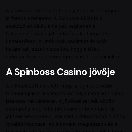
A játékosok felelősségteljes játékának elősegítése
is fontos szempont. A Spinboss különféle
eszközöket kínál, amelyek segítenek a
felhasználóknak a játékidő és a költségvetés
kezelésében. A játékosok beállíthatják saját
határaikat, ezzel biztosítva, hogy a játék
szórakoztató és biztonságos maradjon számukra.
A Spinboss Casino jövője
A elkötelezett amellett, hogy a legmodernebb
technológiákat alkalmazza és folyamatosan bővítse
játékosainak kínálatát. A jövőbeli terveik között
szerepel a még több játékpartner bevonása, új
játékok bevezetése, valamint a felhasználói élmény
további fokozása. Az innovatív megoldások és a
folyamatos fejlesztés révén a Spinboss célja, hogy