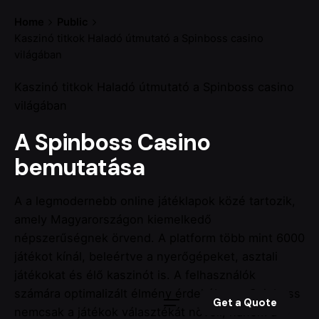
Skip
Home
Public
to
Kaszinó titkok Haladó útmutató a Spinboss casino
content
világában
Kaszinó titkok Haladó útmutató a Spinboss casino
világában
A Spinboss Casino
bemutatása
A a legmodernebb online játéklapok közé tartozik,
amely Magyarországon kiemelkedő
népszerűségnek örvend. A platform több mint 6000
játékot kínál, beleértve a nyerőgépeket, asztali
játékokat és élő kaszinót is. A felhasználók
számára optimalizált élmény érdekében a Spinboss
Get a Quote
nemcsak a játékok választékát növeli, hanem a