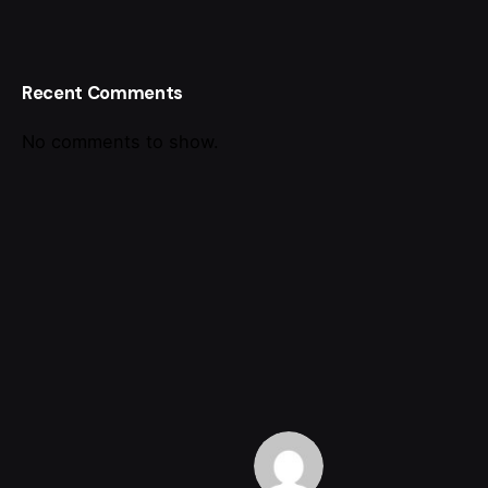
Recent Comments
No comments to show.