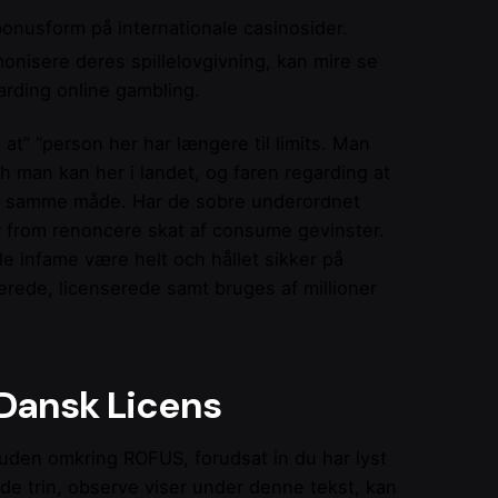
bonusform på internationale casinosider.
onisere deres spillelovgivning, kan mire se
garding online gambling.
 at” “person her har længere til limits. Man
ish man kan her i landet, og faren regarding at
på samme måde. Har de sobre underordnet
or from renoncere skat af consume gevinster.
ale infame være helt och hållet sikker på
rede, licenserede samt bruges af millioner
Dansk Licens
uden omkring ROFUS, forudsat in du har lyst
 de trin, observe viser under denne tekst, kan