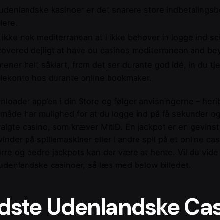
udenlandske kasinoer er det snarere store indbetalingsb
llere.
 ikke nok mediterranean at i ikke behøver in logge ind s
overed dejligt at have ou casinos mediterranean and bey
mener helt såklart, from det ser durante god idé, in du tj
llekonto hos durante online bookmaker.
loader app’en i din Store og følger anvisningerne – heri
måde har mulighed for at du logge ind på få sekunder og
 valgte casino, som kræver MitID. En jackpot er en gevin
vinder på spillemaskiner eller i andre spil på et online
ørre og bedre jackpots kan der være at hente. Vil du vi
udenlandske casinoer, så læs med below billedet.
dste Udenlandske Ca