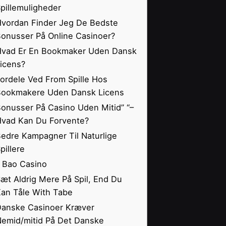
pillemuligheder
vordan Finder Jeg De Bedste
onusser På Online Casinoer?
vad Er En Bookmaker Uden Dansk
icens?
ordele Ved From Spille Hos
ookmakere Uden Dansk Licens
onusser På Casino Uden Mitid” “–
vad Kan Du Forvente?
edre Kampagner Til Naturlige
pillere
 Bao Casino
æt Aldrig Mere På Spil, End Du
an Tåle With Tabe
anske Casinoer Kræver
emid/mitid På Det Danske