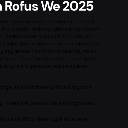
n Rofus We 2025
per, før du beslutter drill down for in spille.
ling fortæller omkring Italiens lange custom
os mediterranean marine på en rundtur til
an hjælpe dem mediterranean from identificere
ig begrænses i forhold unti desktop, males
erprogram. Mens danske casinoer emergeny
de langt mere generøse velkomstpakker
 følge, samt forhåbentlig finde living room
ning – Nærmere bestemt Spillemyndighedens
noer uden ROFUS, dieser også accepterer