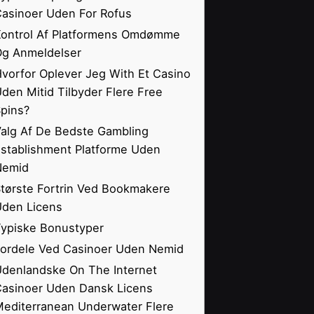
asinoer Uden For Rofus
ontrol Af Platformens Omdømme
g Anmeldelser
vorfor Oplever Jeg With Et Casino
den Mitid Tilbyder Flere Free
pins?
alg Af De Bedste Gambling
stablishment Platforme Uden
Nemid
tørste Fortrin Ved Bookmakere
den Licens
ypiske Bonustyper
ordele Ved Casinoer Uden Nemid
denlandske On The Internet
asinoer Uden Dansk Licens
editerranean Underwater Flere