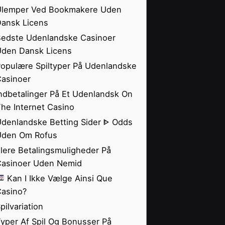
lemper Ved Bookmakere Uden
ansk Licens
edste Udenlandske Casinoer
den Dansk Licens
opulære Spiltyper På Udenlandske
asinoer
ndbetalinger På Et Udenlandsk On
he Internet Casino
denlandske Betting Sider ᐈ Odds
Uden Om Rofus
lere Betalingsmuligheder På
asinoer Uden Nemid
Kan I Ikke Vælge Ainsi Que
asino?
pilvariation
yper Af Spil Og Bonusser På