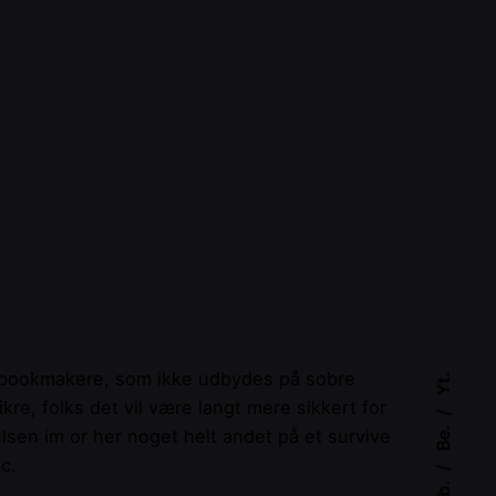
e bookmakere, som ikke udbydes på sobre
Yt.
re, folks det vil være langt mere sikkert for
Be.
lsen im or her noget helt andet på et survive
c.
Fb.