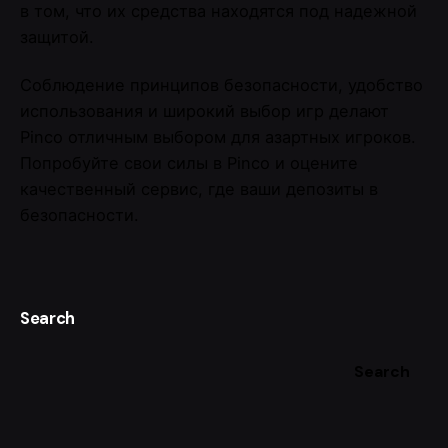
в том, что их средства находятся под надежной
защитой.
Соблюдение принципов безопасности, удобство
использования и широкий выбор игр делают
Pinco отличным выбором для азартных игроков.
Попробуйте свои силы в Pinco и оцените
качественный сервис, где ваши депозиты в
безопасности.
Search
Search