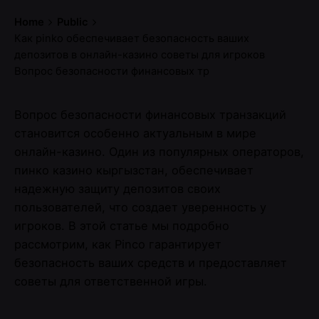
Skip
Home
Public
to
Как pinko обеспечивает безопасность ваших
content
депозитов в онлайн-казино советы для игроков
Вопрос безопасности финансовых тр
Вопрос безопасности финансовых транзакций
становится особенно актуальным в мире
онлайн-казино. Один из популярных операторов,
пинко казино кыргызстан
, обеспечивает
надежную защиту депозитов своих
пользователей, что создает уверенность у
игроков. В этой статье мы подробно
рассмотрим, как Pinco гарантирует
безопасность ваших средств и предоставляет
советы для ответственной игры.