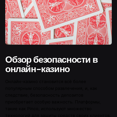
Обзор безопасности в
онлайн-казино
Онлайн-казино становится всё более
популярным способом развлечения, и, как
следствие, безопасность депозитов
приобретает особую важность. Платформы,
такие как Pinco, используют множество
технологий для защиты средств своих клиентов.