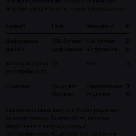
Эти функции помогают создать безопасную
игровую среду и защитить ваши личные данные.
Функция
Pinco
Конкурент A
Конк
Шифрование
256-битное
128-битное
256
данных
шифрование
шифрование
шиф
Многофакторная
Да
Нет
Да
аутентификация
Лицензия
Лицензия
Национальная
Лиц
Кюрасао
лицензия
Кюр
Сравнение показывает, что Pinco предлагает
высокий уровень безопасности, включая
шифрование и многофакторную
аутентификацию, что делает его надежным